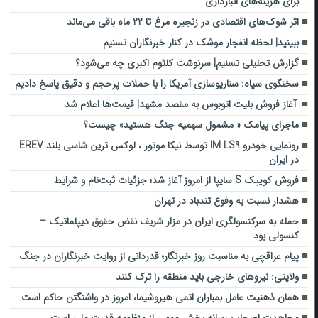
برای هزینه‌های انبارداری
اثر شوک‌های اقتصادی در زنجیره مرغ تا ۲۲ ماه باقی می‌ماند
ببینید| لحظه انفجار موشک‌ در کنار خبرنگاران تسنیم
گزارش تحلیلی تسنیم| سرنوشت کلثوم اکبری چه می‌شود؟
سخنگوی سپاه: سناریوسازی آمریکا را با حملات پرحجم‌‌ و دقیق‌ پاسخ دادیم
آغاز فروش بلیت اتوبوس به مقصد مشهد| قیمت‌ها اعلام شد
ماجرای پیامک « مشمول سهمیه جنگ هستید» چیست؟
رونمایی خودرو IM LS9 توسط نیکا موتور ، لوکس ترین شاسی بلند EREV
در ایران
فروش کوییک S سایپا از امروز آغاز شد؛ جزئیات ثبت‌نام و شرایط
هشدار نسبت به وفوع تندباد در تهران
حمله به سرکنسولگری ایران در مزار شریف نقض حقوق دیپلماتیک –
کنسولی بود
پیام عراقچی به مناسبت روز خبرنگار؛ قدردانی از روایت خبرنگاران در جنگ
ولایتی: نیروهای خارجی باید منطقه را ترک کنند
همان ذهنیت عامل بمباران اتمی هیروشیما، امروز در واشنگتن حاکم است