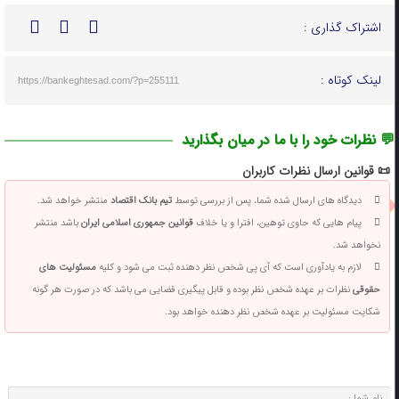
اشتراک گذاری :
لینک کوتاه :
https://bankeghtesad.com/?p=255111
💬 نظرات خود را با ما در میان بگذارید
📜 قوانین ارسال نظرات کاربران
دیدگاه های ارسال شده شما، پس از بررسی توسط
تیم بانک اقتصاد
منتشر خواهد شد.
پیام هایی که حاوی توهین، افترا و یا خلاف
قوانین جمهوری اسلامی ایران
باشد منتشر
نخواهد شد.
لازم به یادآوری است که آی پی شخص نظر دهنده ثبت می شود و کلیه
مسئولیت های
حقوقی
نظرات بر عهده شخص نظر بوده و قابل پیگیری قضایی می باشد که در صورت هر گونه
شکایت مسئولیت بر عهده شخص نظر دهنده خواهد بود.