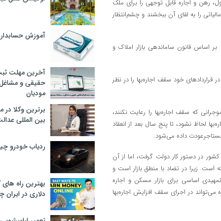
ول، رهن و اجاره قابل توجهی را برای ملک
اتی را به لقای آن ببخشند و چشم‌انتظار
آموزش حسابدار
 بر اساس قانون ساماندهی بازار املاک و
آخرین مهلت ثبت
د در قراردادهای خود سقف اجاره‌بها را در نظر
حقیقی و مشاغل د
مودیان
برترین وکلا در 
جرانی که سقف اجاره‌بها را رعایت نکنند،
بین المللی عدالت
ها لحاظ نشود، تا پنج سال بعد از انعقاد
مستاجرعودت داده می‌شود.
ردیاب خودرو چ
در بحبوحه پاندمی کرونا در کشور در دستور کار دولت گرفت، اما از آن
است. زیرا در تضاد با منطق بازار است و
تمهیدی اساسی برای بازار مسکن و اجاره
بهترین راه های
ه می‌تواند در اجرای سقف افزایش اجاره‌بها
دلاری در ایران
تعمیر لباسشویی 