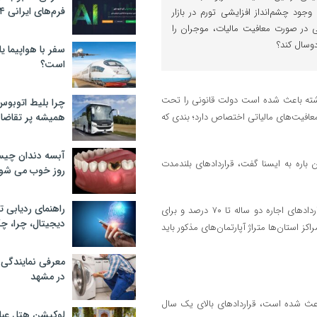
فرم‌های ایرانی ۲۰۲۴
وجود چشم‌انداز افزایشی تورم در بازار
ی در صورت معافیت مالیات، موجران را
 دوسال کند؟
سفر با هواپیما یا
است؟
 گذشته باعث شده است دولت قانونی را تحت
چرا بلیط اتوبوس
عافیت‌های مالیاتی اختصاص دارد؛ بندی که
همیشه پر تقاضا
آبسه دندان چیس
ن باره به ایسنا گفت، قراردادهای بلندمدت
روز خوب می‌ شو
راهنمای ردیابی ت
در این راستا مالکانی که در تهران واحدهایی نهایتا تا ۱۵۰ متر دارند، برای قراردادهای اجاره دو ساله تا ۷۰ درصد و برای
دیجیتال، چرا، چگ
سایر مراکز استان‌ها متراژ آپارتمان‌های مذکور باید
معرفی نمایندگی
در مشهد
عث شده است، قراردادهای بالای یک سال
لوکیشن هتل عبا