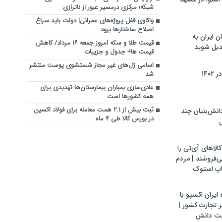
شبکه؛ مرکزی درمسیر عبور از ناترازی
واکاوی قفل پروژه‌های عمرانی| دولت باید سراغ
اصلاح ساختارها برود
ن ایران به
قیمت طلا و سکه امروز جمعه ۱۶ مرداد/ کاهش
بدیل شوید
قیمت ها+ جدول و جزییات
اسامی ژل‌های غیر مجاز شستشوی پوست منتشر
۱۴۰
شد
عادی‌سازی بمباران بیمارستان‌ها تهدیدی برای
همه کشورها است
ثبت بیش از ۲.۱ همت معامله برای فولاد اکسین
ش‌بنیان چند
در بورس کالا طی ۴ ماه
ل
لاهای آی‌تی را
می‌فروشند | مردم
اپ استوک
ایران اکسپو با
 تجارت کشور |
یت دانش