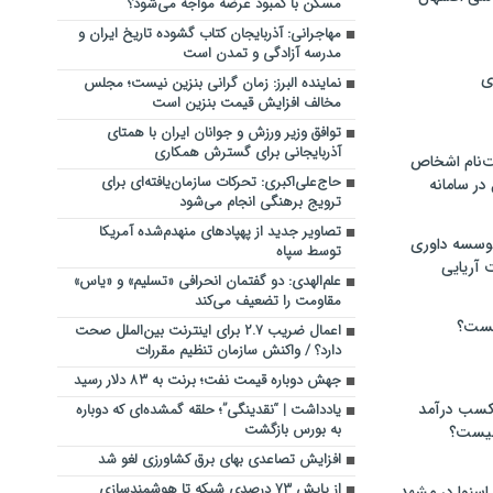
مسکن با کمبود عرضه مواجه می‌شود؟
مهاجرانی: آذربایجان کتاب گشوده تاریخ ایران و
مدرسه آزادگی و تمدن است
ی
نماینده البرز: زمان گرانی بنزین نیست؛ مجلس
مخالف افزایش قیمت بنزین است
توافق وزیر ورزش و جوانان ایران با همتای
آذربایجانی برای گسترش همکاری
‌نام اشخاص
حاج‌علی‌اکبری: تحرکات سازمان‌یافته‌ای برای
ر سامانه
ترویج برهنگی انجام می‌شود
تصاویر جدید از پهپادهای منهدم‌شده آمریکا
موسسه داوری
توسط سپاه
 آریایی
علم‌الهدی: دو گفتمان انحرافی «تسلیم» و «یاس»
مقاومت را تضعیف می‌کند
یست؟
اعمال ضریب ۲.۷ برای اینترنت بین‌الملل صحت
دارد؟ / واکنش سازمان تنظیم مقررات
جهش دوباره قیمت نفت؛ برنت به ۸۳ دلار رسید
 کسب درآمد
یادداشت | “نقدینگی”؛ حلقه گمشده‌ای که دوباره
به بورس بازگشت
 چیست؟
افزایش تصاعدی بهای برق کشاورزی لغو شد
از پایش ۷۳ درصدی شبکه تا هوشمندسازی
اسنوا در مشهد