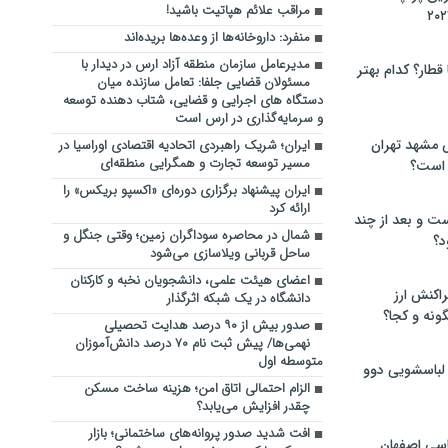
مراقب علائم هپاتیت باشید!
منفرد: داروخانه‌ها از وعده‌ها بریده‌اند
مدیرعامل سازمان منطقه آزاد ارس در دیدار با
 قطار؟ کدام بهتر
مسئولان قضایی جلفا: تعامل سازنده میان
دستگاه‌ های اجرایی و قضایی، شتاب‌ دهنده توسعه
و سرمایه‌گذاری در ارس است
 مشهد تهران
ایران؛ شریک راهبردی اتحادیه اقتصادی اوراسیا در
مسیر توسعه تجارت و همگرایی منطقه‌ای
 است؟
ایران پیشنهاد برگزاری دوره‌ای «اکسپو بریکس» را
ارائه کرد
ت و بعد از چند
شمال در محاصره سوداگران زمین؛ وقتی جنگل و
د؟
ساحل قربانی ویلاسازی می‌شود
اعضای هیئت علمی، دانشجویان نخبه و کارکنان
راکنش ارز
دانشگاه در یک شبکه‌ اثرگذار
ونه و کجا؟
صدور بیش از ۹۰ درصد هدایت تحصیلی
نهمی‌ها/ پیش ثبت نام ۷۰ درصد دانش‌آموزان
متوسطه اول
 لباسشویی دوو
الزام احتمالی اتاق امن؛ هزینه ساخت مسکن
چقدر افزایش می‌یابد؟
افت شدید صدور پروانه‌های ساختمانی؛ بازار
سی اصفهان