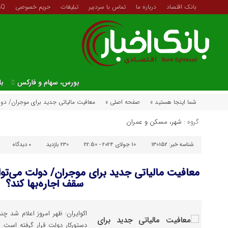
بانک اقتصاد
درباره ما
تماس با سردبیر
تبلیغات
حریم خصوصی
AQ
بورس، سهام و فارکس
با
شما اینجا هستید »
صفحه اصلی »
معافیت مالیاتی جدید برای موجران/ دولت
گروه :
شهر، مسکن و عمران
شناسه خبر:
130152
10 جولای 2024 - 22:50
230 بازدید
۰
دیدگاه
معافیت مالیاتی جدید برای موجران/ دولت می‌تواند
سقف اجاره‌بها کند؟
اکوایران: ظهر امروز اعلام شد چن
دستورکار دولت قرار گرفته است. 