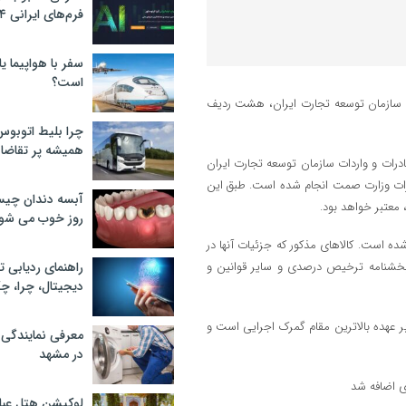
فرم‌های ایرانی ۲۰۲۴
سفر با هواپیما یا
است؟
و سازمان توسعه تجارت ایران، هشت ردیف
چرا بلیط اتوبوس
همیشه پر تقاضا
اره ۵۸۲۳۴۶۰ مورخ ۱۴۰۴/۵/۲۲ دفتر مقررات صادرات و واردات سازمان توسعه تجارت ایران
ع ماشین‌آلات و تجهیزات وزارت صمت انجام شده است. طبق این
آبسه دندان چیس
روز خوب می‌ شو
ده است. کالاهای مذکور که جزئیات آنها در
ص ۹۰ درصدی با رعایت مفاد بخشنامه ترخیص درصدی و سایر قوانین و
راهنمای ردیابی ت
دیجیتال، چرا، چگ
عهده بالاترین مقام گمرک اجرایی است و
معرفی نمایندگی
در مشهد
لوکیشن هتل عبا