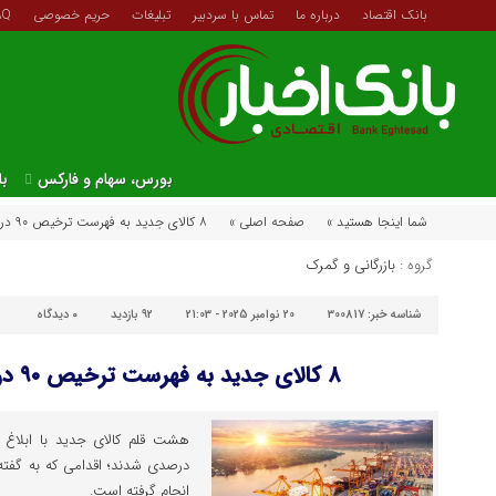
بانک اقتصاد
درباره ما
تماس با سردبیر
تبلیغات
حریم خصوصی
AQ
بورس، سهام و فارکس
با
شما اینجا هستید »
صفحه اصلی »
۸ کالای جدید به فهرست ترخیص ۹۰ درصدی اضافه شد
گروه :
بازرگانی و گمرک
شناسه خبر:
300817
20 نوامبر 2025 - 21:03
92 بازدید
۰
دیدگاه
۸ کالای جدید به فهرست ترخیص ۹۰ درصدی اضافه شد
درصدی شدند؛ اقدامی که به گفته 
انجام گرفته است.