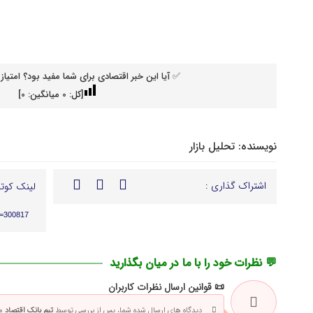
✅ آیا این خبر اقتصادی برای شما مفید بود؟ امتیاز 
[کل:
0
میانگین:
0
]
نویسنده:
تحلیل بازار
اشتراک گذاری :
لینک کوتا
p=300817
💬 نظرات خود را با ما در میان بگذارید
📜 قوانین ارسال نظرات کاربران
دیدگاه های ارسال شده شما، پس از بررسی توسط
تیم بانک اقتصاد
من