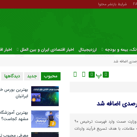
F
شرایط بازنشر محتوا
نک، بیمه و بودجه
ارزدیجیتال
اخبار اقتصادی ایران و بین الملل
اخبار ا
پ
محبوب
جدید
دیدگاهها
بهترین بورس خا
ایرانیان
بهترین آموزشگاه 
مشهد کجاست؟
هشت قلم کالای جدید با ابلاغ وزارت صمت وارد فهرست ترخیص ۹۰
مقامات، با هدف تسریع فرآیند واردات
معرفی محبوب تر