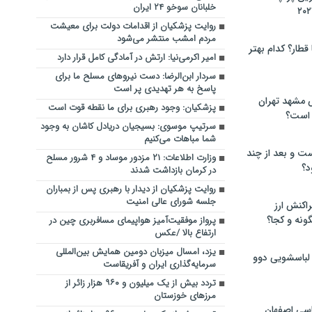
خلبانان سوخو ۲۴ ایران
روایت پزشکیان از اقدامات دولت برای معیشت
مردم امشب منتشر می‌شود
 قطار؟ کدام بهتر
امیر اکرمی‌نیا: ارتش در آمادگی کامل قرار دارد
سردار ابن‌الرضا: دست نیروهای مسلح ما برای
پاسخ به هر تهدیدی پر است
 مشهد تهران
پزشکیان: وجود رهبری برای ما نقطه قوت است
 است؟
سرتیپ موسوی: بسیجیان دریادل کاشان به وجود
شما مباهات می‌کنیم
ت و بعد از چند
وزارت اطلاعات: ۲۱ مزدور موساد و ۴ شرور مسلح
د؟
در کرمان بازداشت شدند
روایت پزشکیان از دیدار با رهبری پس از بمباران
جلسه شورای عالی امنیت
راکنش ارز
ونه و کجا؟
پرواز موفقیت‌آمیز هواپیمای مسافربری چین در
ارتفاع بالا /عکس
یزد، امسال میزبان دومین همایش بین‌المللی
 لباسشویی دوو
سرمایه‌گذاری ایران و آفریقاست
تردد بیش از یک میلیون و ۹۶۰ هزار زائر از
مرزهای خوزستان
سی اصفهان