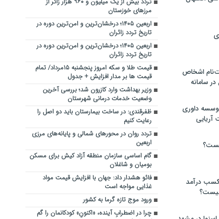
تردد بیش از یک میلیون و ۹۶۰ هزار زائر از
مرزهای خوزستان
اربعین ۱۴۰۵؛ درخشان‌ترین و امن‌ترین دوره در
تاریخ تردد زائران
ی
اربعین ۱۴۰۵؛ درخشان‌ترین و امن‌ترین دوره در
تاریخ تردد زائران
قیمت طلا و سکه امروز پنجشنبه ۱۵مرداد/ تمام
‌نام اشخاص
قیمت ها بر مدار افزایش + جدول
ر سامانه
وزیر بهداشت وارد کازرون شد؛ بررسی آخرین
وضعیت خدمات درمانی شهرستان
موسسه داوری
ظفرقندی: در ساخت بیمارستان باید دو اصل را
 آریایی
رعایت کنیم
تردد روان در محورهای شمالی و پایانه‌های مرزی
اربعین
یست؟
گام اساسی سازمان منطقه آزاد کیش برای مسکن
بومیان و شاغلان
فائو هشدار داد: جهان با افزایش قیمت مواد
 کسب درآمد
غذایی مواجه است
 چیست؟
ورود موج تازه گرما به کشور
چرا در اضطرابِ آینده، «اکنونِ» کودکانمان را گم
اسنوا در مشهد