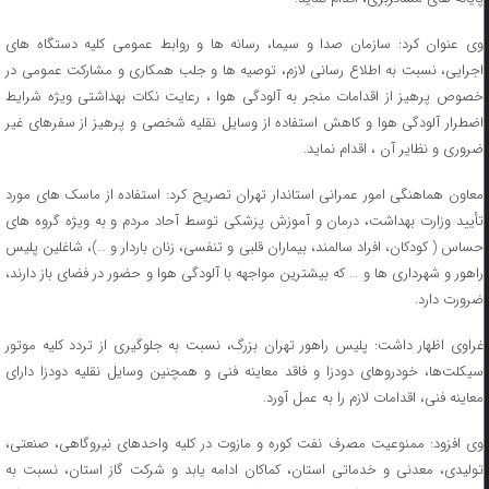
وی عنوان کرد: سازمان صدا و سیما، رسانه ها و روابط عمومی کلیه دستگاه های
اجرایی، نسبت به اطلاع رسانی لازم، توصیه ها و جلب همکاری و مشارکت عمومی در
خصوص پرهیز از اقدامات منجر به آلودگی هوا ، رعایت نکات بهداشتی ویژه شرایط
اضطرار آلودگی هوا و کاهش استفاده از وسایل نقلیه شخصی و پرهیز از سفرهای غیر
ضروری و نظایر آن ، اقدام نماید.
معاون هماهنگی امور عمرانی استاندار تهران تصریح کرد: استفاده از ماسک های مورد
تأیید وزارت بهداشت، درمان و آموزش پزشکی توسط آحاد مردم و به ویژه گروه های
حساس ( کودکان، افراد سالمند، بیماران قلبی و تنفسی، زنان باردار و …)، شاغلین پلیس
راهور و شهرداری ها و … که بیشترین مواجهه با آلودگی هوا و حضور در فضای باز دارند،
ضرورت دارد.
غراوی اظهار داشت: پلیس راهور تهران بزرگ، نسبت به جلوگیری از تردد کلیه موتور
سیکلت‌ها، خودروهای دودزا و فاقد معاینه فنی و همچنین وسایل نقلیه دودزا دارای
معاینه فنی، اقدامات لازم را به عمل آورد.
وی افزود: ممنوعیت مصرف نفت کوره و مازوت در کلیه واحدهای نیروگاهی، صنعتی،
تولیدی، معدنی و خدماتی استان، کماکان ادامه یابد و شرکت گاز استان، نسبت به