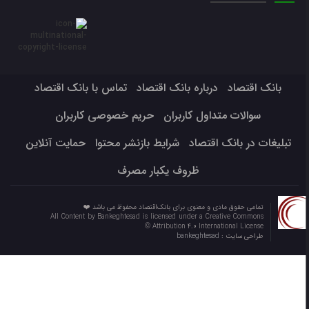
بانک اقتصاد
درباره بانک اقتصاد
تماس با بانک اقتصاد
سوالات متداول کاربران
حریم خصوصی کاربران
تبلیغات در بانک اقتصاد
شرایط بازنشر محتوا
حمایت آنلاین
ظروف یکبار مصرف
تمامی حقوق مادی و معنوی برای بانک‌اقتصاد محفوظ می باشد ❤️
All Content by Bankeghtesad is licensed under a Creative Commons
Attribution 4.0 International License ©️
طراحی سایت :
bankeghtesad