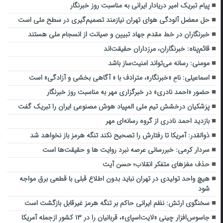
پیام تبریک امیر دریادار ایرانی به مناسبت روز خبرنگار
حل معضل آلودگی هوای تهران نیازمند تصمیم‌گیری در سطح ملی است
خبرنگاران در خط مقدم جهاد تبیین و صیانت از انسجام ملی هستند
قائم‌پناه: ‏خبرنگاران، مرزداران حقیقت‌اند
مومنی: رسانه می‌تواند امنیت‌ساز باشد
اسماعیلی: نامِ «خبرنگار»، مترادف با « آگاهی بخشی و آزادگی» است
حضور «احمد نادری» در خبرگزاری مهر به مناسبت روز خبرنگار
پزشکیان درخشش تیم ملی المپیاد هوش مصنوعی ایران را تبریک گفت
بازدید احمد نادری از گروه رسانه‌ای مهر
ذوالقدر: آمریکا تا رفتارش را تصحیح نکند تنگه هرمز باز نخواهد شد
سردار کرمی: خبررسانی عرصه نبرد روایت ها و حقیقت‌ها است
حذف مغزهای متفکر انقلاب؛ حسن آیت
هیچ واحد تولیدی در تهران نباید بدون اطلاع قبلی با قطعی برق مواجه
شود
سخنگوی ارتش: نظم ایرانی حاکم بر تنگه هرمز غیرقابل بازگشت است
جاسوس‌افزار چینی «لایت‌اسپای»، قربانیان را در ۱۳ کشور ازجمله آمریکا