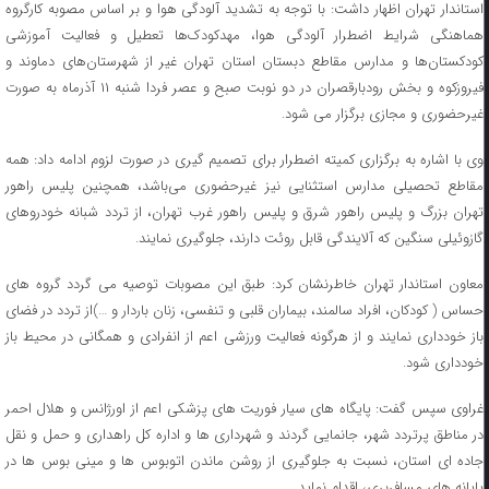
استاندار تهران اظهار داشت: با توجه به تشدید آلودگی هوا و بر اساس مصوبه کارگروه
هماهنگی شرایط اضطرار آلودگی هوا، مهدکودک‌ها تعطیل و فعالیت آموزشی
کودکستان‌ها و مدارس مقاطع دبستان استان تهران غیر از شهرستان‌های دماوند و
فیروزکوه و بخش رودبارقصران در دو نوبت صبح و عصر فردا شنبه ۱۱ آذرماه به صورت
غیرحضوری و مجازی برگزار می شود.
وی با اشاره به برگزاری کمیته اضطرار برای تصمیم گیری در صورت لزوم ادامه داد: همه
مقاطع تحصیلی مدارس استثنایی نیز غیرحضوری می‌باشد، همچنین پلیس راهور
تهران بزرگ و پلیس راهور شرق و پلیس راهور غرب تهران، از تردد شبانه خودروهای
گازوئیلی سنگین که آلایندگی قابل روئت دارند، جلوگیری نمایند.
معاون استاندار تهران خاطرنشان کرد: طبق این مصوبات توصیه می گردد گروه های
حساس ( کودکان، افراد سالمند، بیماران قلبی و تنفسی، زنان باردار و …)از تردد در فضای
باز خودداری نمایند و از هرگونه فعالیت ورزشی اعم از انفرادی و همگانی در محیط باز
خودداری شود.
غراوی سپس گفت: پایگاه های سیار فوریت های پزشکی اعم از اورژانس و هلال احمر
در مناطق پرتردد شهر، جانمایی گردند و شهرداری ها و اداره کل راهداری و حمل و نقل
جاده ای استان، نسبت به جلوگیری از روشن ماندن اتوبوس ها و مینی بوس ها در
پایانه های مسافربری، اقدام نماید.