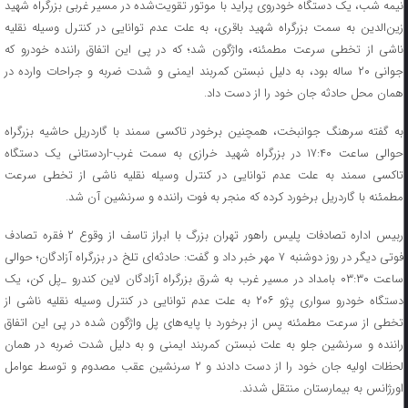
نیمه شب، یک دستگاه خودروی پراید با موتور تقویت‌شده در مسیر غربی بزرگراه شهید
زین‌الدین به سمت بزرگراه شهید باقری، به علت عدم توانایی در کنترل وسیله نقلیه
ناشی از تخطی سرعت مطمئنه، واژگون شد؛ که در پی این اتفاق راننده خودرو که
جوانی ۲۰ ساله بود، به دلیل نبستن کمربند ایمنی و شدت ضربه و جراحات وارده در
همان محل حادثه جان خود را از دست داد.
به گفته سرهنگ جوانبخت، همچنین برخودر تاکسی سمند با گاردریل حاشیه بزرگراه
حوالی ساعت ۱۷:۴۰ در بزرگراه شهید خرازی به سمت غرب-اردستانی یک دستگاه
تاکسی سمند به علت عدم توانایی در کنترل وسیله نقلیه ناشی از تخطی سرعت
مطمئنه با گاردریل برخورد کرده که منجر به فوت راننده و سرنشین آن شد.
ربیس اداره تصادفات پلیس راهور تهران بزرگ با ابراز تاسف از وقوع ۲ فقره تصادف
فوتی دیگر در روز دوشنبه ۷ مهر خبر داد و گفت: حادثه‌ای تلخ در بزرگراه آزادگان؛ حوالی
ساعت ۰۳:۳۰ بامداد در مسیر غرب به شرق بزرگراه آزادگان لاین کندرو _پل کن، یک
دستگاه خودرو سواری پژو ۲۰۶ به علت عدم توانایی در کنترل وسیله نقلیه ناشی از
تخطی از سرعت مطمئنه پس از برخورد با پایه‌های پل واژگون شده در پی این اتفاق
راننده و سرنشین جلو به علت نبستن کمربند ایمنی و به دلیل شدت ضربه در همان
لحظات اولیه جان خود را از دست دادند و ۲ سرنشین عقب مصدوم و توسط عوامل
اورژانس به بیمارستان منتقل شدند.