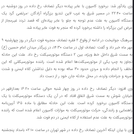
وی یادآور شد: برخورد کامیون با عابر پیاده؛ دیگر تصادف رخ داده در روز دوشنبه در
ساعت ۲۲:۴۰ در مسیر شرق به غرب لاین تندرو بزرگراه آزادگان -مرتضی گرد یک
دستگاه کامیون به علت عدم توجه به جلو با عابر پیاده‌ای که قصد تردد غیرمجاز از
عرض این بزرگراه را داشته برخورد کرده که منجر به فوت عابر پیاده شد.
سرهنگ جوانبخت در ادامه از وقوع ۲ فقره تصادف منجربه فوت دیگر در روز چهارشنبه ۹
مهر ماه خبر داد و گفت: تصادف اول در ساعت ۱۴:۳۰، در زیرگذر میدان امام حسین (ع)
به سمت شرق داخل خط ویژه، بین ۲ دستگاه موتورسیکلت رخ داد. علت این حادثه
تجاوز به چپ یکی از موتورسیکلت‌ها اعلام شده است. راننده موتورسیکلتی که این
تخلف را انجام داده و مردی حدود ۳۰ ساله بوده به دلیل نداشتن کلاه ایمنی و شدت
ضربه و جراحات وارده، در محل حادثه جان خود ر از دست داد.
وی افزود: دیگر تصادف رخ داده در روز چهار شنبه حوالی ساعت ۱۶:۲۰ بعدازظهر در
خیابان شوش به سمت شرق اتفاق افتاد که در آن یک دستگاه موتورسیکلت با یک
دستگاه کامیون برخورد کرده است. علت این حادثه مطابق با ماده ۱۶۵ آیین‌نامه
راهنمایی و رانندگی، حرکت موتورسیکلت به موازات کامیون اعلام شده است که راننده
موتورسیکلت به علت عدم استفاده از کلاه ایمنی در دم فوت شد.
وی با بیان اینکه آخرین تصادف رخ داده در شهر تهران در ساعت ۰۲:۱۰ بامداد پنجشنبه