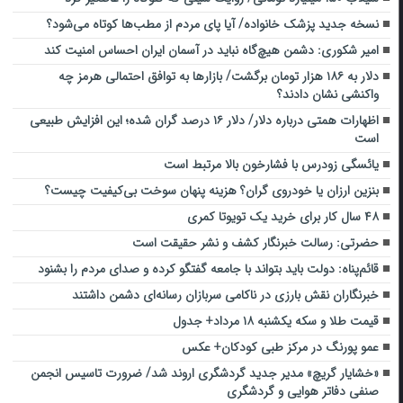
نسخه جدید پزشک خانواده/ آیا پای مردم از مطب‌ها‌ کوتاه می‌شود؟
امیر شکوری: دشمن هیچ‌گاه نباید در آسمان ایران احساس امنیت کند
دلار به ۱۸۶ هزار تومان برگشت/ بازارها به توافق احتمالی هرمز چه
واکنشی نشان دادند؟
اظهارات همتی درباره دلار/ دلار ۱۶ درصد گران شده؛ این افزایش طبیعی
است
یائسگی زودرس با فشارخون بالا مرتبط است
بنزین ارزان یا خودروی گران؟ هزینه پنهان سوخت بی‌کیفیت چیست؟
۴۸ سال کار برای خرید یک تویوتا کمری
حضرتی: رسالت خبرنگار کشف و نشر حقیقت است
قائم‌پناه: دولت باید بتواند با جامعه گفتگو کرده و صدای مردم را بشنود
خبرنگاران نقش بارزی در ناکامی سربازان رسانه‌ای دشمن داشتند
قیمت طلا و سکه یکشنبه ۱۸ مرداد+ جدول
عمو پورنگ در مرکز طبی کودکان+ عکس
«خشایار گریچ» مدیر جدید گردشگری اروند شد/ ضرورت تاسیس انجمن
صنفی دفاتر هوایی و گردشگری