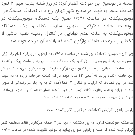
جمعه در توضیح این حوادث اظهار کرد: در روز شنبه پنجم مهر، ۲ فقره
تصادف منجر به فوت در سطح شهر تهران رخ داد، تصادف صبحگاهی
موتورسیکلت در ساعت ۰۶:۳۰ صبح یک دستگاه موتورسیکلت در
موقعیت جاده ده‌ترکمن انتهای سایت نظامی، یک دستگاه
موتورسیکلت به علت عدم توانایی در کنترل وسیله نقلیه ناشی از
تخطی از سرعت مطمئنه واژگون شده که راننده آن در دم فوت شد.
وی افزود: دومین تصادف روز شنبه در ساعت ۱۴:۲۸ بعد ازظهر، در بزرگراه امام رضا (ع)
مسیر غرب به شرق روبروی بازار گل، یک دستگاه سواری پراید با وانت پیکانی که به
علت عملیات عمرانی در مسیر تندرو این بزرگراه متوقف بوده برخورد می‌کند که در اثر
این حادثه راننده پراید که آقایی ۲۲ ساله بوده در اثر شدت جراحات وارده در دم فوت
شد. در این تصادف که ترکیب و تقارن ۲ خطا (عدم توجه به جلو در رانندگی از سوی
سواری پراید و عدم رعایت نکات ایمنی در حین انجام عملیات عمرانی از سوی پیمانکار
شهرداری) سهم تقصیر به هر ۲ مقصر حادثه داده شده است.
پلیس راهور: افزایش تصادفات در تهران نگران‌کننده است
سرهنگ جوانبخت افزود: در روز یکشنبه ۶ مهر نیز ۲ حادثه مرگبار در نقاط مختلف شهر
تهران ثبت شده از جمله واژگونی سواری پراید با موتور تقویت شده؛ در ساعت ۰۰:۲۰