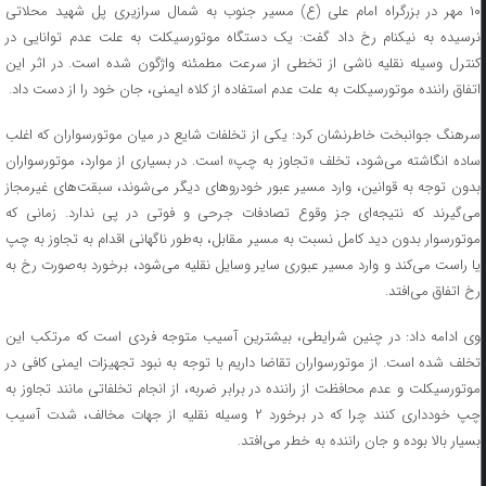
۱۰ مهر در بزرگراه امام علی (ع) مسیر جنوب به شمال سرازیری پل شهید محلاتی
نرسیده به نیکنام رخ داد گفت: یک دستگاه موتورسیکلت به علت عدم توانایی در
کنترل وسیله نقلیه ناشی از تخطی از سرعت مطمئنه واژگون شده است. در اثر این
اتفاق راننده موتورسیکلت به علت عدم استفاده از کلاه ایمنی، جان خود را از دست داد.
سرهنگ جوانبخت خاطرنشان کرد: یکی از تخلفات شایع در میان موتورسواران که اغلب
ساده انگاشته می‌شود، تخلف «تجاوز به چپ» است. در بسیاری از موارد، موتورسواران
بدون توجه به قوانین، وارد مسیر عبور خودرو‌های دیگر می‌شوند، سبقت‌های غیرمجاز
می‌گیرند که نتیجه‌ای جز وقوع تصادفات جرحی و فوتی در پی ندارد. زمانی که
موتورسوار بدون دید کامل نسبت به مسیر مقابل، به‌طور ناگهانی اقدام به تجاوز به چپ
یا راست می‌کند و وارد مسیر عبوری سایر وسایل نقلیه می‌شود، برخورد به‌صورت رخ به
رخ اتفاق می‌افتد.
وی ادامه داد: در چنین شرایطی، بیشترین آسیب متوجه فردی است که مرتکب این
تخلف شده است. از موتورسواران تقاضا داریم با توجه به نبود تجهیزات ایمنی کافی در
موتورسیکلت و عدم محافظت از راننده در برابر ضربه، از انجام تخلفاتی مانند تجاوز به
چپ خودداری کنند چرا که در برخورد ۲ وسیله نقلیه از جهات مخالف، شدت آسیب
بسیار بالا بوده و جان راننده به خطر می‌افتد.