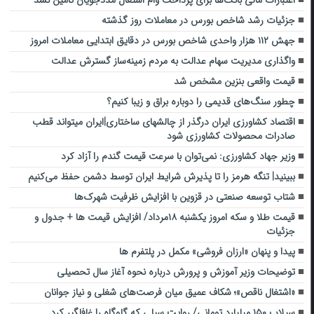
اعتبارات مالی بانک‌ها برای پرداخت وام اشتغال مددجویان تامین نشد
جزئیات رشد شاخص بورس در معاملات روز گذشته
جهش ۱۱۲ هزار واحدی شاخص بورس در دقایق ابتدایی معاملات امروز
واگذاری مدیریت سهام عدالت به مردم زمینه‌ساز گسترش عدالت
قیمت واقعی بنزین مشخص شد
چطور سنگ‌های قدیمی را دوباره براق و زیبا کنیم؟
اقتصاد کشاورزی ایران درگذر از چالشهای ساختاری|ایران میتواند قطب
صادرات محصولات کشاورزی شود
وزیر جهاد کشاورزی: نمی‌توان با سرعت قیمت گندم را آزاد کرد
ببینید| تنگه هرمز را تا پذیرش شرایط ایران توسط دشمن حفظ می‌کنیم
شتاب توسعه صنعتی در قزوین با افزایش ظرفیت شهرک‌ها
قیمت طلا و سکه امروز یکشنبه ۱۸مرداد/ افزایش قیمت ها + جدول و
جزئیات
پیدا و پنهان «ارزان فروشی» مکمل در پلتفرم ها
توضیحات وزیر آموزش و پرورش درباره نحوه آغاز سال تحصیلی
«اشتغال ناقص»؛ شکاف عمیق میان فرصت‌های شغلی و نیاز جوانان
سیلاب ۱۵۰ میلیارد تومانی/ روایت سیلی که گلوگاه را غافلگیر کرد