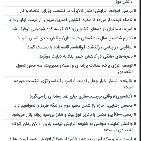
دانش‌آموز
بررسی ضوابط افزایش اعتبار کالابرگ در نشست وزرای اقتصاد و کار
فاصله قیمت از مزرعه تا سفره؛ کشاورز کمترین سهم را از قیمت نهایی دارد
ضربه ‌به مافیای نهاده‌های کشاورزی؛ ۱۷۶ کیسه کود شیمیایی توقیف شد
تداوم ششمین سال خشکسالی در سمنان/ چالش‌ جدی‌ تامین شرب!
عراقچی در پیامی درگذشت ابوالقاسم قاسم‌زاده را تسلیت گفت
باغچه‌های خانگی در کاهش خطر ابتلا به دیابت موثرند
توسعه انرژی پاک، عدالت یارانه‌ای و اصلاح مدیریت، سه محور تحول
اقتصادی
قالیباف: انتشار اخبار جعلی توسط ترامپ یک استراتژی شکست خورده
است
«کشمیری»؛ وقتی برچسب‌سازی جای نقد رسانه‌ای را می‌گیرد
محسن رضایی: اجازه باز شدن مسیر دوم در تنگه هرمز را نخواهیم داد
ردمی K100 پرو مکس با باتری غول‌پیکر و شارژ بی‌سیم روانه بازار می‌شود
واکنش نماینده مجلس به شایعه افزایش قیمت بنزین؛ «الان زمان شوک
اقتصادی نیست»
قیمت طلا و سکه امروز پنجشنبه ۱۵مرداد ۱۴۰۵/ افزایش همه قیمت ها +