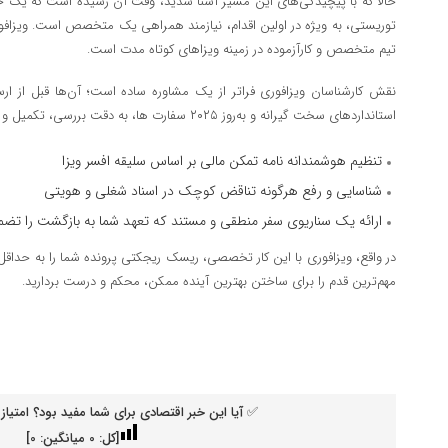
حالا که با پیچیدگی‌های این مسیر آشنا شدید، وقت آن رسیده است که یک حق
توریستی، به ویژه در اولین اقدام، نیازمند همراهی یک متخصص است. ویزافو
تیم متخصص و کارآزموده در زمینه ویزا‌های کوتاه مدت است.
نقش کارشناسان ویزافوری فراتر از یک مشاوره ساده است؛ آن‌ها قبل از ار
استاندارد‌های سخت گیرانه و به‌روز ۲۰۲۵ سفارت ها، به دقت بررسی، تکمیل و چیدمان می‌کنند. این یعنی:
تنظیم هوشمندانه نامه تمکن مالی بر اساس سلیقه افسر ویزا
شناسایی و رفع هرگونه تناقض کوچک در اسناد شغلی و هویتی
ارائه یک سناریوی سفر منطقی و مستند که تعهد شما به بازگشت را تضم
در واقع، ویزافوری با این کار تخصصی، ریسک ریجکتی پرونده شما را به حداقل 
مهم‌ترین قدم را برای ساختن بهترین آینده ممکن، محکم و درست بردارید.
✅ آیا این خبر اقتصادی برای شما مفید بود؟ امتیاز 
[کل:
0
میانگین:
0
]