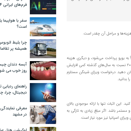
فرم‌های ایرانی ۲۰۲۴
سفر با هواپیما یا
است؟
هزینه‌ها و مراحل آن چقدر است.
چرا بلیط اتوبوس
همیشه پر تقاضا
 به یورو پرداخت می‌شود، و دیگری هزینه
آبسه دندان چیس
خدمات کارگزاری برای جمع آوری مدارک و انگشت نگاری. هزینه‌ها در سال ۲۰۲۵ نسبت به سال‌های گذشته کمی افزایش
روز خوب می‌ شو
ا نشان دهید. درخواست ویزای شینگن مستلزم
 بدانید.
راهنمای ردیابی ت
دیجیتال، چرا، چگ
د. این اثبات تنها با ارائه موجودی بالای
معرفی نمایندگی
حساب شما در ۳ تا ۶ ماه اخیر منطقی و مستمر باشد. اگر مبلغ زیادی به تازگی به
در مشهد
یزای اسپانیا نیز مورد نیاز است.
لوکیشن هتل عبا