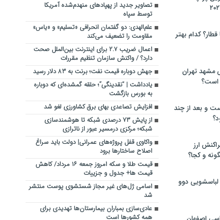
تصاویر جدید از پهپادهای منهدم‌شده آمریکا
توسط سپاه
علم‌الهدی: دو گفتمان انحرافی «تسلیم» و «یاس»
 قطار؟ کدام بهتر
مقاومت را تضعیف می‌کند
اعمال ضریب ۲.۷ برای اینترنت بین‌الملل صحت
دارد؟ / واکنش سازمان تنظیم مقررات
 مشهد تهران
جهش دوباره قیمت نفت؛ برنت به ۸۳ دلار رسید
 است؟
یادداشت | “نقدینگی”؛ حلقه گمشده‌ای که دوباره
به بورس بازگشت
افزایش تصاعدی بهای برق کشاورزی لغو شد
ت و بعد از چند
د؟
از پایش ۷۳ درصدی شبکه تا هوشمندسازی
شبکه؛ مرکزی درمسیر عبور از ناترازی
واکاوی قفل پروژه‌های عمرانی| دولت باید سراغ
راکنش ارز
اصلاح ساختارها برود
ونه و کجا؟
قیمت طلا و سکه امروز جمعه ۱۶ مرداد/ کاهش
قیمت ها+ جدول و جزییات
 لباسشویی دوو
اسامی ژل‌های غیر مجاز شستشوی پوست منتشر
شد
عادی‌سازی بمباران بیمارستان‌ها تهدیدی برای
همه کشورها است
سی اصفهان