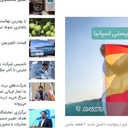
با بهترین نهالستا
باغداری نمونه ت
قیمت تلویزیون در ۲
تاسیس شرکت دان
ملیتی تا آخر سا
شرکت‌های برند کا
به تجار ایرانی ن
سراغ خرید لپ‌ت
می‌روند
برگزاری نمایشگاه 
هدف تغییر مسیر
صادرات با محور
مدارک هویتی: اصل پاسپورت (با حداقل ۳ ماه اعتبار پس از خروج از شینگن)، فرم درخواست تکمیل شده، ۲ قطعه عکس