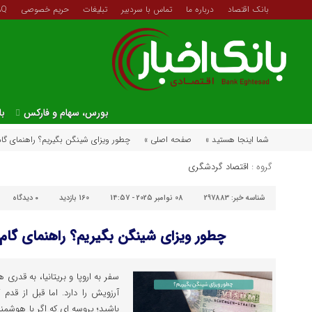
بانک اقتصاد
درباره ما
تماس با سردبیر
تبلیغات
حریم خصوصی
AQ
بورس، سهام و فارکس
با
شما اینجا هستید »
صفحه اصلی »
چطور ویزای شینگن بگیریم؟ راهنمای گام‌به
گروه :
اقتصاد گردشگری
شناسه خبر:
297883
08 نوامبر 2025 - 14:57
160 بازدید
۰
دیدگاه
چطور ویزای شینگن بگیریم؟ راهنمای گام‌به‌
سفر به اروپا و بریتانیا، به قدری
آرزویش را دارد. اما قبل از قدم
باشید؛ پروسه ‌ای که اگر با هوشم