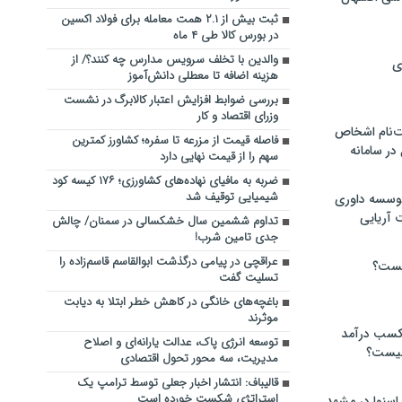
ثبت بیش از ۲.۱ همت معامله برای فولاد اکسین
در بورس کالا طی ۴ ماه
والدین با تخلف سرویس مدارس چه کنند؟/ از
ی
هزینه اضافه تا معطلی دانش‌آموز
بررسی ضوابط افزایش اعتبار کالابرگ در نشست
وزرای اقتصاد و کار
‌نام اشخاص
فاصله قیمت از مزرعه تا سفره؛ کشاورز کمترین
ر سامانه
سهم را از قیمت نهایی دارد
ضربه ‌به مافیای نهاده‌های کشاورزی؛ ۱۷۶ کیسه کود
شیمیایی توقیف شد
موسسه داوری
 آریایی
تداوم ششمین سال خشکسالی در سمنان/ چالش‌
جدی‌ تامین شرب!
عراقچی در پیامی درگذشت ابوالقاسم قاسم‌زاده را
یست؟
تسلیت گفت
باغچه‌های خانگی در کاهش خطر ابتلا به دیابت
موثرند
 کسب درآمد
توسعه انرژی پاک، عدالت یارانه‌ای و اصلاح
 چیست؟
مدیریت، سه محور تحول اقتصادی
قالیباف: انتشار اخبار جعلی توسط ترامپ یک
استراتژی شکست خورده است
اسنوا در مشهد