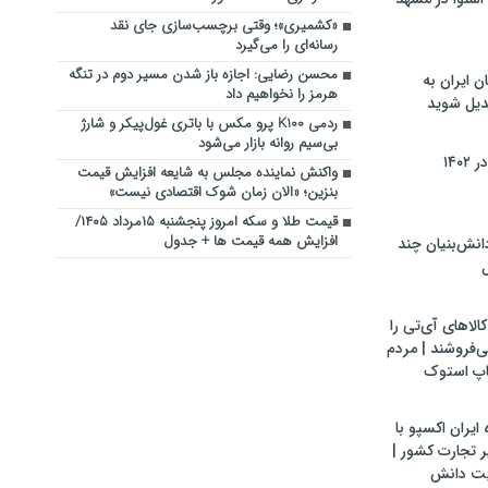
«کشمیری»؛ وقتی برچسب‌سازی جای نقد
رسانه‌ای را می‌گیرد
محسن رضایی: اجازه باز شدن مسیر دوم در تنگه
ن ایران به
هرمز را نخواهیم داد
بدیل شوید
ردمی K100 پرو مکس با باتری غول‌پیکر و شارژ
بی‌سیم روانه بازار می‌شود
۱۴۰
واکنش نماینده مجلس به شایعه افزایش قیمت
بنزین؛ «الان زمان شوک اقتصادی نیست»
قیمت طلا و سکه امروز پنجشنبه ۱۵مرداد ۱۴۰۵/
افزایش همه قیمت ها + جدول
ش‌بنیان چند
ل
لاهای آی‌تی را
می‌فروشند | مردم
اپ استوک
ایران اکسپو با
 تجارت کشور |
یت دانش