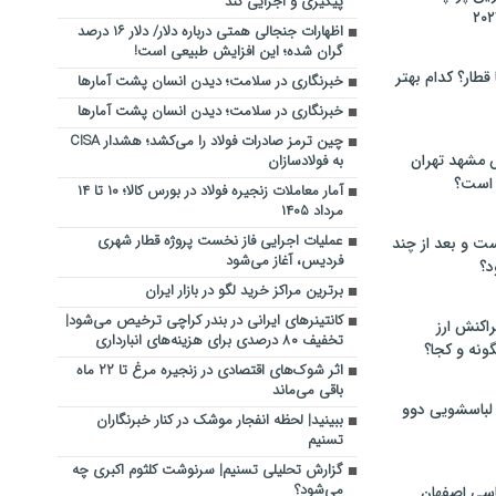
پیگیری و اجرایی کند
اظهارات جنجالی همتی درباره دلار/ دلار ۱۶ درصد
گران شده؛ این افزایش طبیعی است!
 قطار؟ کدام بهتر
خبرنگاری در سلامت؛ دیدن انسان پشت آمارها
خبرنگاری در سلامت؛ دیدن انسان پشت آمارها
چین ترمز صادرات فولاد را می‌کشد؛ هشدار CISA
 مشهد تهران
به فولادسازان
 است؟
آمار معاملات زنجیره فولاد در بورس کالا؛ ۱۰ تا ۱۴
مرداد ۱۴۰۵
عملیات اجرایی فاز نخست پروژه قطار شهری
ت و بعد از چند
فردیس، آغاز می‌شود
د؟
برترین مراکز خرید لگو در بازار ایران
کانتینرهای ایرانی در بندر کراچی ترخیص می‌شود|
راکنش ارز
تخفیف ۸۰ درصدی برای هزینه‌های انبارداری
ونه و کجا؟
اثر شوک‌های اقتصادی در زنجیره مرغ تا ۲۲ ماه
باقی می‌ماند
 لباسشویی دوو
ببینید| لحظه انفجار موشک‌ در کنار خبرنگاران
تسنیم
گزارش تحلیلی تسنیم| سرنوشت کلثوم اکبری چه
می‌شود؟
سی اصفهان