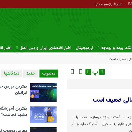
F
شرایط بازنشر محتوا
نک، بیمه و بودجه
ارزدیجیتال
اخبار اقتصادی ایران و بین الملل
اخبار ا
مالی ضعیف است
پ
محبوب
جدید
دیدگاهها
بهترین بورس خا
ایرانیان
 مالی ضعیف است
بهترین آموزشگاه 
مشهد کجاست؟
زنجان گفت: پروژه بهسازی «ملاسرا –
 سه راهی طارم به منجیل اشتراک دارد و از
معرفی محبوب تر
.