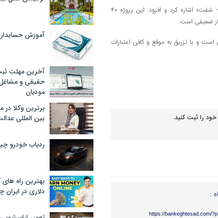
مدیرکل راه و شهرسازی استان زنجان، همچنین به پروژه بهسازی «ملاسرا – شفت» اشاره کرد و افزود: این پروژه ۴۰
یار ضعیفی است.
آموزش حسابدار
است و با تزریق به موقع و کافی اعتبارات
آخرین مهلت ثبت
حقیقی و مشاغل د
مودیان
برترین وکلا در 
خود را ثبت کنید.
بین المللی عدالت
ردیاب خودرو چ
بهترین راه های
دلاری در ایران
ه :
https://bankeghtesad.com/?
تعمیر لباسشویی 