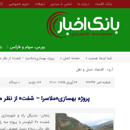
بانک اقتصاد
درباره ما
تماس با سردبیر
تبلیغات
حریم خصوصی
AQ
بورس، سهام و فارکس
با
شما اینجا هستید »
صفحه اصلی »
پروژه بهسازی«ملاسرا – شفت» از نظر 
گروه :
اقتصاد حمل و نقل
شناسه خبر:
226996
26 آوریل 2025 - 21:10
107 بازدید
۰
دیدگاه
پروژه بهسازی«ملاسرا – شفت» از نظر
زنجان- مدیرکل راه و شهرسازی 
شفت» ۴۰ کیلومتر با پروژه
نظر مالی پروژه بسیار ضعیفی است