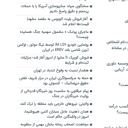
سخنگوی سپاه: سناریوسازی آمریکا را با حملات
پرحجم‌‌ و دقیق‌ پاسخ دادیم
آغاز فروش بلیت اتوبوس به مقصد مشهد|
ی
قیمت‌ها اعلام شد
ماجرای پیامک « مشمول سهمیه جنگ هستید»
چیست؟
‌نام اشخاص
رونمایی خودرو IM LS9 توسط نیکا موتور ، لوکس
ر سامانه
ترین شاسی بلند EREV در ایران
فروش کوییک S سایپا از امروز آغاز شد؛ جزئیات
ثبت‌نام و شرایط
موسسه داوری
 آریایی
هشدار نسبت به وفوع تندباد در تهران
حمله به سرکنسولگری ایران در مزار شریف نقض
حقوق دیپلماتیک – کنسولی بود
یست؟
پیام عراقچی به مناسبت روز خبرنگار؛ قدردانی از
روایت خبرنگاران در جنگ
ولایتی: نیروهای خارجی باید منطقه را ترک کنند
 کسب درآمد
همان ذهنیت عامل بمباران اتمی هیروشیما،
 چیست؟
امروز در واشنگتن حاکم است
مجاهدت اصحاب رسانه بخش مهمی از منظومه
اسنوا در مشهد