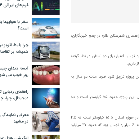
فرم‌های ایرانی ۲۰۲۴
سفر با هواپیما یا
است؟
ی راهسازی شهرستان طارم در جمع خبرنگاران،
چرا بلیط اتوبوس
همیشه پر تقاضا
که برای پروژه احداث سه راهی طارم به منجیل امسال ۱۶۰ میلیارد تومان اعتبار برای دو استان در نظر گرفته
آبسه دندان چیس
روز خوب می‌ شو
،گفت: اگر امسال ۱۰۰ میلیار تومان به این پروژه تزریق شود ظرف مدت دو سال به
راهنمای ردیابی ت
قزوینیان، به پروژه احداث راه اصلی کلور – درام اشاره کرد و بیان داشت: طول این پروژه حدود ۵۵ کیلومتر است و ۸۰
دیجیتال، چرا، چگ
معرفی نمایندگی
وی افزود: عملیات اجرایی این پروژه سال ۹۴ شروع شده و طول این طرح در حوزه استان ۱۵.۵ کیلومتر است که ۴.۵
در مشهد
کیلومتر آن تکمیل شده و ۶.۵ کیلومتر در دست اجرا است و اعتبار سال گذشته ۶۱ میلیارد تومان بود که حدود ۳۰ میلیارد
لوکیشن هتل عبا