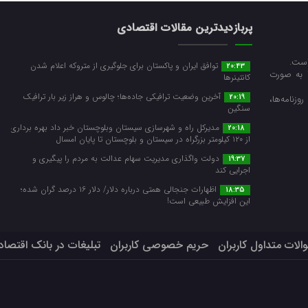
پربازدیدترین مقالات اقتصادی
است.
توافق ایران و پاکستان برای جلوگیری از متروکه اعلام شدن
20:43
ا به صورت
کانتینرها
آخرین وضعیت ترافیکی جاده‌ها؛ چالوس و هراز زیر بار ترافیک
20:19
زنامه‌ها،
سنگین
مدیرکل راه و شهرسازی سیستان وبلوچستان خبر داد بهره برداری
20:18
از ۱۲۰ کیلومتر بزرگراه در سیستان و بلوچستان تا پایان امسال
دولت واگذاری مدیریت سهام عدالت به مردم را پیگیری و
19:37
اجرایی کند
اظهارات جنجالی همتی درباره دلار/ دلار ۱۶ درصد گران شده؛
18:35
این افزایش طبیعی است!
الات متداول کاربران
حریم خصوصی کاربران
تبلیغات در بانک اقتصاد