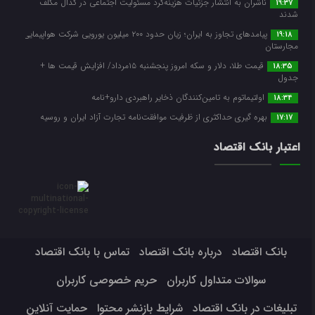
ناشران به انتشار جزئیات هزینه‌کرد مسئولیت اجتماعی در کدال مکلف
19:37
شدند
پیامدهای تجاوز به ایران؛ زیان حدود ۲۰۰ میلیون یورویی شرکت هواپیمایی
19:18
مجارستان
قیمت طلا، دلار و سکه امروز پنجشنبه ۱۵مرداد/ افزایش قیمت ها +
18:35
جدول
اولتیماتوم به تامین‌کنندگان ذخایر راهبردی دارو+نامه
18:34
بهره گیری حداکثری از ظرفیت موافقت‌نامه تجارت آزاد ایران و روسیه
17:17
اعتبار بانک اقتصاد
بانک اقتصاد
درباره بانک اقتصاد
تماس با بانک اقتصاد
سوالات متداول کاربران
حریم خصوصی کاربران
تبلیغات در بانک اقتصاد
شرایط بازنشر محتوا
حمایت آنلاین