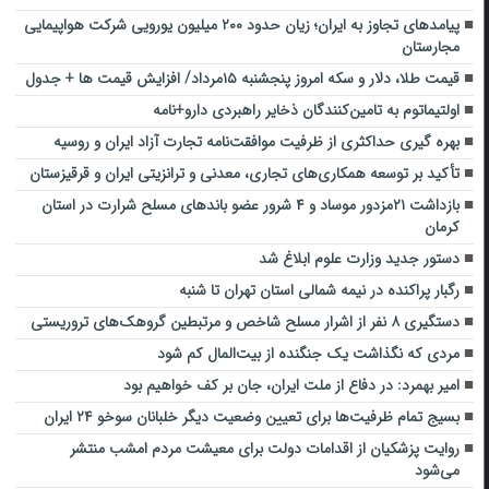
پیامدهای تجاوز به ایران؛ زیان حدود ۲۰۰ میلیون یورویی شرکت هواپیمایی
مجارستان
قیمت طلا، دلار و سکه امروز پنجشنبه ۱۵مرداد/ افزایش قیمت ها + جدول
اولتیماتوم به تامین‌کنندگان ذخایر راهبردی دارو+نامه
بهره گیری حداکثری از ظرفیت موافقت‌نامه تجارت آزاد ایران و روسیه
تأکید بر توسعه همکاری‌های تجاری، معدنی و ترانزیتی ایران و قرقیزستان
بازداشت ۲۱مزدور موساد و ۴ شرور عضو باندهای مسلح شرارت در استان
کرمان
دستور جدید وزارت علوم ابلاغ شد
رگبار پراکنده در نیمه شمالی استان تهران تا شنبه
دستگیری ۸ نفر از اشرار مسلح شاخص و مرتبطین گروهک‌های تروریستی
مردی که نگذاشت یک جنگنده از بیت‌المال کم شود
امیر بهمرد: در دفاع از ملت ایران، جان بر کف خواهیم بود
بسیج تمام ظرفیت‌ها برای تعیین وضعیت دیگر خلبانان سوخو ۲۴ ایران
روایت پزشکیان از اقدامات دولت برای معیشت مردم امشب منتشر
می‌شود