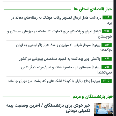
اخبار اقتصادی استان ها
بازداشت عامل ارسال تصاویر پرتاب موشک به رسانه‌های معاند در
1:15
یزد
توافق ایران و پاکستان برای تجارت ۲۴ ساعته در مرزهای سیستان و
21:16
بلوچستان
ببینید| سردار شرفی: ۲ میلیون و ۸۰۰ هزار زائر اربعین به ایران
17:17
بازگشتند
واکنش وزیر بهداشت به کمبود متخصص بیهوشی‌ در کشور
17:16
ببینید| سیستان در ‌محاصره خاک و غبار/ مردم دیگر نفس
17:16
نمی‌کشند!
ببینید| وداع زائران با کربلا/ اشک‌هایی که پشت مرز مهران جا ماند
17:15
اخبار بازنشستگان و مردم
خبر خوش برای بازنشستگان / آخرین وضعیت بیمه
تکمیلی درمانی