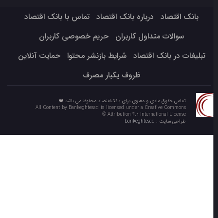
بانک اقتصاد
درباره بانک اقتصاد
تماس با بانک اقتصاد
سوالات متداول کاربران
حریم خصوصی کاربران
تبلیغات در بانک اقتصاد
شرایط بازنشر محتوا
حمایت آنلاین
ظروف یکبار مصرف
تمامی حقوق مادی و معنوی برای بانک‌اقتصاد محفوظ می باشد ❤️
All Content by Bankeghtesad is licensed under a Creative Commons
Attribution 4.0 International License ©️
طراحی سایت :
bankeghtesad