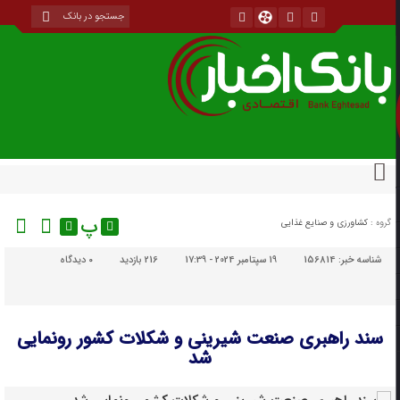
پ
گروه :
کشاورزی و صنایع غذایی
شناسه خبر:
156814
19 سپتامبر 2024 - 17:39
216 بازدید
۰
دیدگاه
سند راهبری صنعت شیرینی و شکلات کشور رونمایی
شد