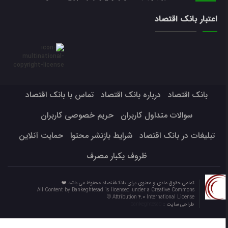
اعتبار بانک اقتصاد
بانک اقتصاد
درباره بانک اقتصاد
تماس با بانک اقتصاد
سوالات متداول کاربران
حریم خصوصی کاربران
تبلیغات در بانک اقتصاد
شرایط بازنشر محتوا
حمایت آنلاین
ظروف یکبار مصرف
تمامی حقوق مادی و معنوی برای بانک‌اقتصاد محفوظ می باشد ❤️
All Content by Bankeghtesad is licensed under a Creative Commons
Attribution 4.0 International License ©️
طراحی سایت :
bankeghtesad