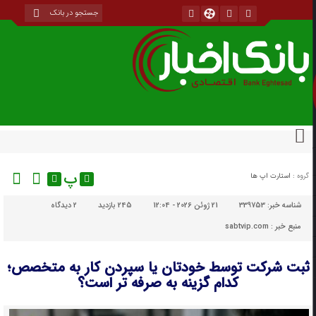
پ
گروه :
استارت اپ ها
شناسه خبر:
339753
21 ژوئن 2026 - 12:04
245 بازدید
۲
دیدگاه
منبع خبر : sabtvip.com
ثبت شرکت توسط خودتان یا سپردن کار به متخصص؛
کدام گزینه به ‌صرفه ‌تر است؟