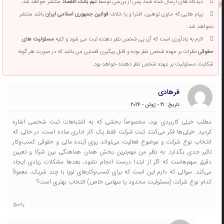
دیدگاه های ارسال شده شما، پس از بررسی توسط
تیم بانک اقتصاد
منتشر خواهد شد.
پیام هایی که حاوی توهین، افترا و یا خلاف
قوانین جمهوری اسلامی ایران
باشد منتشر
نخواهد شد.
لازم به یادآوری است که آی پی شخص نظر دهنده ثبت می شود و کلیه
مسئولیت های
حقوقی
نظرات بر عهده شخص نظر بوده و قابل پیگیری قضایی می باشد که در صورت هر گونه
شکایت مسئولیت بر عهده شخص نظر دهنده خواهد بود.
فرهادی
تاریخ : 21 - ژوئن - 2026
مطلب خیلی کاربردی بود، مخصوصاً بخشی که به اشتباهات ثبت شخصی اشاره
کردید. خیلی‌ها فکر می‌کنند ثبت شرکت فقط یک کار اداری ساده است، در حالی که
انتخاب نوع شرکت و موضوع فعالیت می‌تواند روی آینده مالی و حقوقی کسب‌وکار
تاثیر جدی بگذارد. به نظر من مهم‌ترین بخش همان هماهنگی بین شرکا و تعیین
دقیق سهم‌هاست که اگر از ابتدا درست انجام نشود، بعدها مشکلات زیادی ایجاد
می‌کند. سوالی که دارم این است که برای کسب‌وکارهای نوپا با چند شریک، معمولاً
کدام نوع شرکت (مسئولیت محدود یا سهامی خاص) انتخاب بهتری است؟
پاسخ