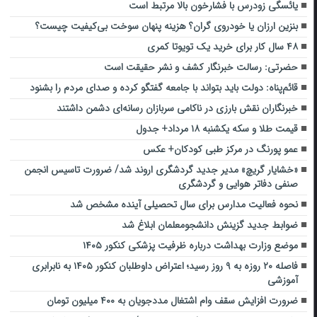
یائسگی زودرس با فشارخون بالا مرتبط است
بنزین ارزان یا خودروی گران؟ هزینه پنهان سوخت بی‌کیفیت چیست؟
۴۸ سال کار برای خرید یک تویوتا کمری
حضرتی: رسالت خبرنگار کشف و نشر حقیقت است
قائم‌پناه: دولت باید بتواند با جامعه گفتگو کرده و صدای مردم را بشنود
خبرنگاران نقش بارزی در ناکامی سربازان رسانه‌ای دشمن داشتند
قیمت طلا و سکه یکشنبه ۱۸ مرداد+ جدول
عمو پورنگ در مرکز طبی کودکان+ عکس
«خشایار گریچ» مدیر جدید گردشگری اروند شد/ ضرورت تاسیس انجمن
صنفی دفاتر هوایی و گردشگری
نحوه فعالیت مدارس برای سال تحصیلی آینده مشخص شد
ضوابط جدید گزینش دانشجومعلمان ابلاغ شد
موضع وزارت بهداشت درباره ظرفیت پزشکی کنکور ۱۴۰۵
فاصله ۲۰ روزه به ۹ روز رسید؛ اعتراض داوطلبان کنکور ۱۴۰۵ به نابرابری
آموزشی
ضرورت افزایش سقف وام اشتغال مددجویان به ۴۰۰ میلیون تومان