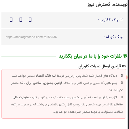
نویسنده:
گسترش نیوز
اشتراک گذاری :
لینک کوتاه :
https://bankeghtesad.com/?p=58436
💬 نظرات خود را با ما در میان بگذارید
📜 قوانین ارسال نظرات کاربران
دیدگاه های ارسال شده شما، پس از بررسی توسط
تیم بانک اقتصاد
منتشر خواهد شد.
پیام هایی که حاوی توهین، افترا و یا خلاف
قوانین جمهوری اسلامی ایران
باشد منتشر
نخواهد شد.
لازم به یادآوری است که آی پی شخص نظر دهنده ثبت می شود و کلیه
مسئولیت های
حقوقی
نظرات بر عهده شخص نظر بوده و قابل پیگیری قضایی می باشد که در صورت هر گونه
شکایت مسئولیت بر عهده شخص نظر دهنده خواهد بود.