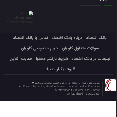
بانک اقتصاد
درباره بانک اقتصاد
تماس با بانک اقتصاد
سوالات متداول کاربران
حریم خصوصی کاربران
تبلیغات در بانک اقتصاد
شرایط بازنشر محتوا
حمایت آنلاین
ظروف یکبار مصرف
تمامی حقوق مادی و معنوی برای بانک‌اقتصاد محفوظ می باشد ❤️
All Content by Bankeghtesad is licensed under a Creative Commons
Attribution 4.0 International License ©️
طراحی سایت :
bankeghtesad