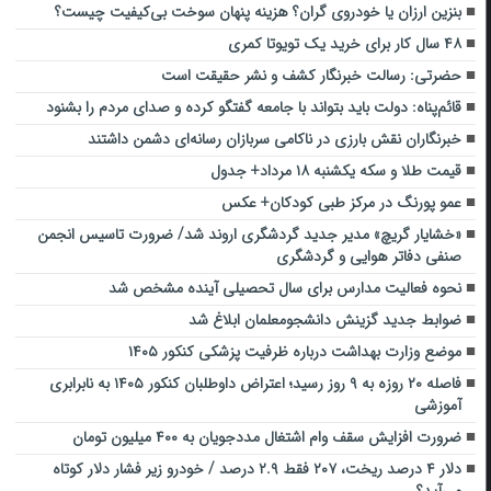
بنزین ارزان یا خودروی گران؟ هزینه پنهان سوخت بی‌کیفیت چیست؟
۴۸ سال کار برای خرید یک تویوتا کمری
حضرتی: رسالت خبرنگار کشف و نشر حقیقت است
قائم‌پناه: دولت باید بتواند با جامعه گفتگو کرده و صدای مردم را بشنود
خبرنگاران نقش بارزی در ناکامی سربازان رسانه‌ای دشمن داشتند
قیمت طلا و سکه یکشنبه ۱۸ مرداد+ جدول
عمو پورنگ در مرکز طبی کودکان+ عکس
«خشایار گریچ» مدیر جدید گردشگری اروند شد/ ضرورت تاسیس انجمن
صنفی دفاتر هوایی و گردشگری
نحوه فعالیت مدارس برای سال تحصیلی آینده مشخص شد
ضوابط جدید گزینش دانشجومعلمان ابلاغ شد
موضع وزارت بهداشت درباره ظرفیت پزشکی کنکور ۱۴۰۵
فاصله ۲۰ روزه به ۹ روز رسید؛ اعتراض داوطلبان کنکور ۱۴۰۵ به نابرابری
آموزشی
ضرورت افزایش سقف وام اشتغال مددجویان به ۴۰۰ میلیون تومان
دلار ۴ درصد ریخت، ۲۰۷ فقط ۲.۹ درصد / خودرو زیر فشار دلار کوتاه
می‌آید؟