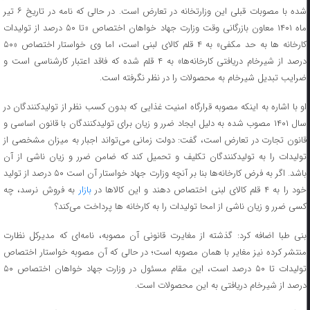
شده با مصوبات قبلی این وزارتخانه در تعارض است. در حالی که نامه در تاریخ ۶ تیر
ماه ۱۴۰۱ معاون بازرگانی وقت وزارت جهاد خواهان اختصاص «تا ۵۰ درصد از تولیدات
کارخانه ها به حد مکفی» به ۴ قلم کالای لبنی است، اما وی خواستار اختصاص «۵۰
درصد از شیرخام دریافتی کارخانه‌ها» به ۴ قلم شده که فاقد اعتبار کارشناسی است و
ضرایب تبدیل شیرخام به محصولات را در نظر نگرفته است.
او با اشاره به اینکه مصوبه قرارگاه امنیت غذایی که بدون کسب نظر از تولیدکنندگان در
سال ۱۴۰۱ مصوب شده به دلیل ایجاد ضرر و زیان برای تولیدکنندگان با قانون اساسی و
قانون تجارت در تعارض است، گفت: دولت زمانی می‌تواند اجبار به میزان مشخصی از
تولیدات را به تولیدکنندگان تکلیف و تحمیل کند که ضامن ضرر و زیان ناشی از آن
باشد. اگر به فرض کارخانه‌ها بنا بر آنچه وزارت جهاد خواستار آن است ۵۰ درصد از تولید
ود را به ۴ قلم کالای لبنی اختصاص دهند و این کالاها در
بازار
به فروش نرسد، چه
کسی ضرر و زیان ناشی از امحا تولیدات را به کارخانه ها پرداخت می‌کند؟
بنی طبا اضافه کرد: گذشته از مغایرت قانونی آن مصوبه، نامه‌ای که مدیرکل نظارت
منتشر کرده نیز مغایر با همان مصوبه است؛ در حالی که آن مصوبه خواستار اختصاص
تولیدات تا ۵۰ درصد است، این مقام مسئول در وزارت جهاد خواهان اختصاص ۵۰
درصد از شیرخام دریافتی به این محصولات است.