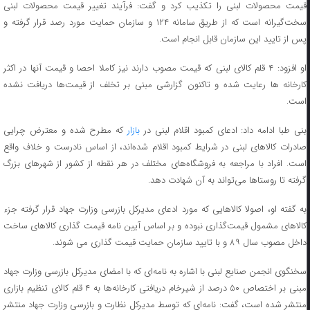
قیمت محصولات لبنی را تکذیب کرد و گفت: فرآیند تغییر قیمت محصولات لبنی
سخت‌گیرانه است که از طریق سامانه ۱۲۴ و سازمان حمایت مورد رصد قرار گرفته و
پس از تایید این سازمان قابل انجام است.
او افزود: ۴ قلم کالای لبنی که قیمت مصوب دارند نیز کاملا احصا و قیمت آنها در اکثر
کارخانه ها رعایت شده و تاکنون گزارشی مبنی بر تخلف از قیمت‌ها دریافت نشده
است.
نی طبا ادامه داد: ادعای کمبود اقلام لبنی در
بازار
که مطرح شده و معترض چرایی
صادرات کالاهای لبنی در شرایط کمبود اقلام شده‌اند، از اساس نادرست و خلاف واقع
است. افراد با مراجعه به فروشگاه‌های مختلف در هر نقطه از کشور از شهرهای بزرگ
گرفته تا روستاها می‌تواند به آن شهادت دهد.
به گفته او، اصولا کالاهایی که مورد ادعای مدیرکل بازرسی وزارت جهاد قرار گرفته جزء
کالاهای مشمول قیمت‌گذاری نبوده و بر اساس آیین نامه قیمت گذاری کالاهای ساخت
داخل مصوب سال ۸۹ و با تایید سازمان حمایت قیمت گذاری می شوند.
سخنگوی انجمن صنایع لبنی با اشاره به نامه‌ای که با امضای مدیرکل بازرسی وزارت جهاد
مبنی بر اختصاص ۵۰ درصد از شیرخام دریافتی کارخانه‌ها به ۴ قلم کالای تنظیم بازاری
منتشر شده است، گفت: نامه‌ای که توسط مدیرکل نظارت و بازرسی وزارت جهاد منتشر