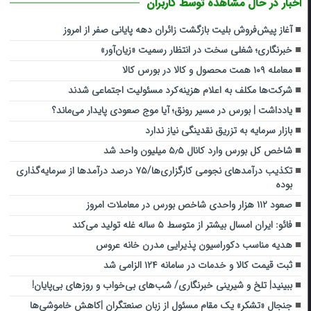
اخبار در حال مشاهده توسط کاربران
آغاز پیش‌فروش بلیت بازگشت زائران دهه پایانی صفر از امروز
خبرنگاری؛ شغلی سخت در انتظار رسمیت «زیان‌آور»
معامله ۱۰۹ همت محصول و کالا در بورس کالا
شرکت‌ها مکلف به اعلام هزینه‌کرد مسئولیت اجتماعی شدند
یادداشت | بورس در مسیر رونق؛ آیا موج صعودی پایدار می‌ماند؟
بازار سرمایه به تزریق نقدینگی نیاز ندارد
شاخص کل بورس وارد کانال ۵٫۵ میلیون واحد شد
تکذیب درآمدهای نجومی کارگزاری‌ها/۷۵ درصد درآمدها از سرمایه‌گذاری
بوده
صعود ۱۱۲ هزار واحدی شاخص بورس در معاملات امروز
فائو: ایران امسال بیشتر از متوسط ۵ ساله غله تولید می‌کند
هدیه مناسب دکوراسیون پذیرایی مدرن خانه عروس
ثبت قیمت کالا و خدمات در سامانه ۱۲۴ الزامی شد
ببینید| تلخ و شیرینی خبرنگاری/‌ شب‌های بی‌خواب و روزهای بی‌پایان!
جنجال «تشکر» یک مقام مسئول از زبان صنعتگران |کاهش خاموشی‌ها