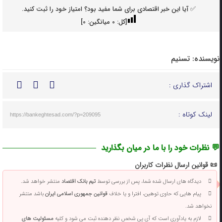
✅ آیا این خبر اقتصادی برای شما مفید بود؟ امتیاز خود را ثبت کنید.
[کل:
0
میانگین:
0
]
نویسنده:
تسنیم
اشتراک گذاری :
لینک کوتاه :
https://bankeghtesad.com/?p=209095
💬 نظرات خود را با ما در میان بگذارید
📜 قوانین ارسال نظرات کاربران
دیدگاه های ارسال شده شما، پس از بررسی توسط
تیم بانک اقتصاد
منتشر خواهد شد.
پیام هایی که حاوی توهین، افترا و یا خلاف
قوانین جمهوری اسلامی ایران
باشد منتشر
نخواهد شد.
لازم به یادآوری است که آی پی شخص نظر دهنده ثبت می شود و کلیه
مسئولیت های