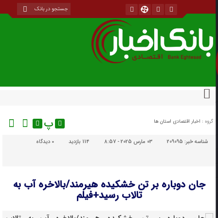
پ
گروه :
اخبار اقتصادی استان ها
شناسه خبر:
209095
03 مارس 2025 - 8:57
114 بازدید
۰
دیدگاه
جان دوباره بر تن خشکیده هیرمند/بالاخره آب به
تالاب رسید+فیلم