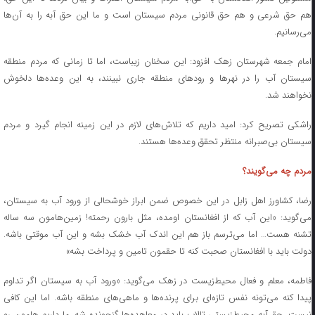
هم حق شرعی و هم حق قانونی مردم سیستان است و ما این حق آبه را به آن‌ها
می‌رسانیم.
امام جمعه شهرستان زهک افزود: این سخنان زیباست، اما تا زمانی که مردم منطقه
سیستان آب را در نهرها و رودهای منطقه جاری نبینند، به این وعده‌ها دلخوش
نخواهند شد.
راشکی تصریح کرد: امید داریم که تلاش‌های لازم در این زمینه انجام گیرد و مردم
سیستان بی‌صبرانه منتظر تحقق وعده‌ها هستند.
مردم چه می‌گویند؟
رضا، کشاورز اهل زابل در این خصوص ضمن ابراز خوشحالی از ورود آب به سیستان،
می‌گوید: «این آب که از افغانستان اومده، مثل بارون رحمته! زمین‌هامون سه ساله
تشنه هست… اما می‌ترسم باز هم این اندک آب خشک بشه و این آب موقتی باشه.
دولت باید با افغانستان صحبت کنه تا حقمون تامین و پرداخت بشه»
فاطمه، معلم و فعال محیط‌زیست در زهک می‌گوید: «ورود آب به سیستان اگر تداوم
پیدا کنه می‌تونه نفس تازه‌ای برای پرنده‌ها و ماهی‌های منطقه باشه. اما این کافی
نیست. حق آبه محیط‌زیستی تالاب باید در معاهده‌ها گنجونده شه. ما داریم هامون رو