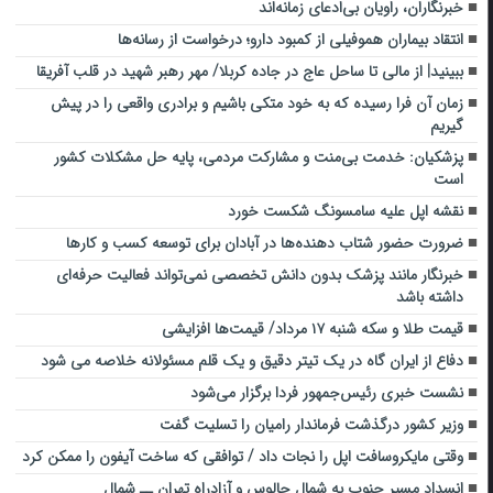
خبرنگاران، راویان بی‌ادعای زمانه‌اند
انتقاد بیماران هموفیلی از کمبود دارو؛ درخواست از رسانه‌ها
ببینید| از مالی تا ساحل عاج در جاده کربلا/ مهر رهبر شهید در قلب آفریقا
زمان آن فرا رسیده که به خود متکی باشیم و برادری واقعی را در پیش
گیریم
پزشکیان: خدمت بی‌منت و مشارکت مردمی، پایه حل مشکلات کشور
است
نقشه اپل علیه سامسونگ شکست خورد
ضرورت حضور شتاب ‌دهنده‌ها در آبادان برای توسعه کسب‌ و کارها
خبرنگار مانند پزشک بدون دانش تخصصی نمی‌تواند فعالیت حرفه‌ای
داشته باشد
قیمت طلا و سکه شنبه ۱۷ مرداد/ قیمت‌ها افزایشی
دفاع از ایران گاه در یک تیتر دقیق و یک قلم مسئولانه خلاصه می شود
نشست خبری رئیس‌جمهور فردا برگزار می‌شود
وزیر کشور درگذشت فرماندار رامیان را تسلیت گفت
وقتی مایکروسافت اپل را نجات داد / توافقی که ساخت آیفون را ممکن کرد
انسداد مسیر جنوب به شمال چالوس و آزادراه تهران ــ شمال