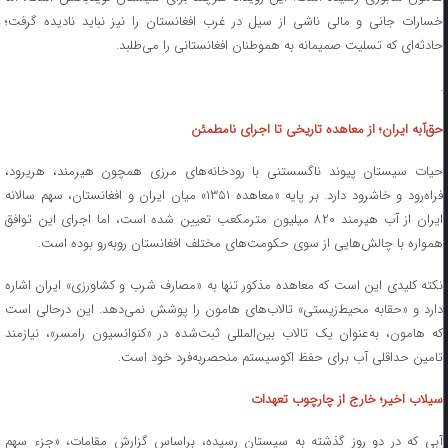
خسارات جانی و مالی ناشی از سیل در غرب افغانستان را نیز نباید نادیده گرفت؛
حادثه‌ای که تسلیت صمیمانه به هموطنان افغانستانی را می‌طلبد.
.
حق‌آبه ایران؛ از معاهده تاریخی تا اجرای نامطمئن
حیات سیستان پیوند ناگسستنی با رودخانه‌های مرزی همچون هیرمند، هریرود،
فراه‌رود و خاشرود دارد. بر پایه «معاهده ۱۳۵۱» میان ایران و افغانستان، سهم سالانه
ایران از آب هیرمند ۸۲۰ میلیون مترمکعب تعیین شده است، اما اجرای این توافق
همواره با چالش‌هایی از سوی حکومت‌های مختلف افغانستان روبه‌رو بوده است.
نکته کلیدی این است که معاهده مذکور تنها به «مصارف شرب و کشاورزی» ایران اشاره
دارد و «حقابه محیط‌زیستی» تالاب‌های هامون را پوشش نمی‌دهد. این درحالی است
که هامون، به‌عنوان یک تالاب بین‌المللی ثبت‌شده در «کنوانسیون رامسر»، نیازمند
تامین حداقلی آب برای حفظ اکوسیستم منحصربه‌فرد خود است.
سیلاب اخیر؛ خارج از چارچوب تعهدات
آبی که در دو روز گذشته به سیستان رسیده، براساس گزارش مقامات، «جزء سهم