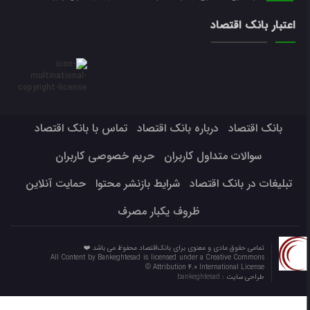
اعتبار بانک اقتصاد
بانک اقتصاد
درباره بانک اقتصاد
تماس با بانک اقتصاد
سوالات متداول کاربران
حریم خصوصی کاربران
تبلیغات در بانک اقتصاد
شرایط بازنشر محتوا
حمایت آنلاین
ظروف یکبار مصرف
تمامی حقوق مادی و معنوی برای بانک‌اقتصاد محفوظ می باشد ❤️
All Content by Bankeghtesad is licensed under a Creative Commons
Attribution 4.0 International License ©️
طراحی سایت :
bankeghtesad