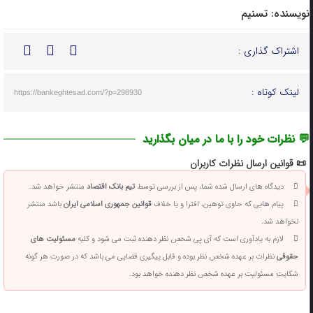
نویسنده:
تسنیم
اشتراک گذاری :
لینک کوتاه :
https://bankeghtesad.com/?p=298930
💬 نظرات خود را با ما در میان بگذارید
📜 قوانین ارسال نظرات کاربران
دیدگاه های ارسال شده شما، پس از بررسی توسط
تیم بانک اقتصاد
منتشر خواهد شد.
پیام هایی که حاوی توهین، افترا و یا خلاف
قوانین جمهوری اسلامی ایران
باشد منتشر
نخواهد شد.
لازم به یادآوری است که آی پی شخص نظر دهنده ثبت می شود و کلیه
مسئولیت های
حقوقی
نظرات بر عهده شخص نظر بوده و قابل پیگیری قضایی می باشد که در صورت هر گونه
شکایت مسئولیت بر عهده شخص نظر دهنده خواهد بود.