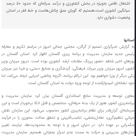
اشتغال ناقص به‌ویژه در بخش کشاورزی و درآمد سرانه‌ای که حدود ۵۰ درصد
میانگین کشوری است،هستیم که گویای عمق چالش‌هاست و خط فقر در استان
وضعیت دشواری دارد.
استانها
به گزارش خبرگزاری تسنیم از گرگان، مجتبی جمالی امروز در مراسم تکریم و معارفه
رئیس جدید سازمان مدیریت و برنامه ریزی گلستان اظهار کرد: استان گلستان در
روزهای اخیر شاهد حضور پررنگ مقامات ارشد کشوری بوده است. دیروز میزبان وزیر
کشور، امروز میزبان وزیر میراث فرهنگی، گردشگری و صنایع دستی، و فردا نیز میزبان
یکی دیگر از وزرا خواهیم بود. این تراکم برنامه، اگرچه چالشی اجرایی ایجاد می‌کند، اما
خود نشانه‌ای امیدوارکننده از توجه ویژه دولت به استان گلستان است.
معاون توسعه و مدیریت منابع استانداری گلستان بیان کرد: سازمان مدیریت و
برنامه‌ریزی کشور، هنوز از یک بدنه حرفه‌ای، متخصص و قابل اتکا برخوردار است و این
سرمایه‌ای گران‌قدر برای نظام برنامه‌ریزی کشور محسوب می‌شود. این سازمان نقش
حیاتیِ تنظیم‌گری، تعادل‌بخشی، تناسب‌آفرینی و تحقق عدالت محوری را در فرآیند
حکمرانی بر عهده دارد. در دنیای امروز و با توجه به محدودیت‌ها، نیازمند تغییر
مدل‌های مدیریتی و حرکت به سمت عدم تمرکز عملیاتی هستیم. سازمان مدیریت