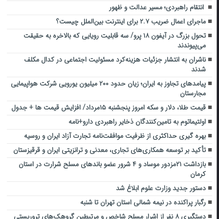
انتقام راهبردی؛ مسیر عدالت و ظهور
ماجرای اعمال ضریب ۲.۷ برای اینترنت بین‌الملل چیست؟
تحول بزرگ در آیفون ۱۸ پرو/ سه قابلیت رویایی که بالاخره به حقیقت
می‌پیوندند
ناشران به انتشار جزئیات هزینه‌کرد مسئولیت اجتماعی در کدال مکلف
شدند
پیامدهای تجاوز به ایران؛ زیان حدود ۲۰۰ میلیون یورویی شرکت هواپیمایی
مجارستان
قیمت طلا، دلار و سکه امروز پنجشنبه ۱۵مرداد/ افزایش قیمت ها + جدول
اولتیماتوم به تامین‌کنندگان ذخایر راهبردی دارو+نامه
بهره گیری حداکثری از ظرفیت موافقت‌نامه تجارت آزاد ایران و روسیه
تأکید بر توسعه همکاری‌های تجاری، معدنی و ترانزیتی ایران و قرقیزستان
بازداشت ۲۱مزدور موساد و ۴ شرور عضو باندهای مسلح شرارت در استان
کرمان
دستور جدید وزارت علوم ابلاغ شد
رگبار پراکنده در نیمه شمالی استان تهران تا شنبه
دستگیری ۸ نفر از اشرار مسلح شاخص و مرتبطین گروهک‌های تروریستی