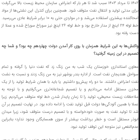
۱۴۰۲ تا مرداد ۱۴۰۳ سبب شد تا هر بار که اعتراض سازمان محیط زیست بالا می‌گرفت
برای مدتی تولید و انتقال نفت متوقف شود. همچنین برای کنترل این نشتی‌ها از مواد
امحاکننده بیشتری استفاده می‌شد و در مواردی حتی به ۱۰ برابر شرایط عادی می‌رسید.
خط لوله ۲۴ اینچ از مدار خارج بود و خط لوله ۲۶ اینچ نیز سوراخ سوراخ شده و عملا از
دست رفته بود.
واکنش‌ها به این شرایط همزمان با روی کار آمدن دولت چهاردهم چه بود؟ و شما چه
تصمیم در این زمینه گرفتید؟
معاون استانداری خوزستان یک شب به من زنگ زد که نفت دنیا را گرفته و تمام
سواحل هندیجان نفت است. از اداره بندر بوشهر نیز به من زنگ زدند و نسبت به نشت
نفت اعتراض داشتند. ما دو راه پیش‌رو داشتیم. یا باید با همان شرایط تولید را از یک
مخزن مستقل ادامه می‌دادیم و یا تصمیم شجاعانه‌تری می‌گرفتیم و با توجه به
ملاحظات زیست محیطی، تولید را تا زمان پایدار شدن خط لوله متوقف می‌کردیم. زیرا
عملا با همین آلودگی‌ها دولت قبل تولید نفت را ادامه داده بود. در نهایت تصمیم بر آن
شد تا تولید نفت به صورت خودخواسته و با تصمیم درست متوقف شود، زیرا میدان
ابوذر مستقل است و خطر برداشت بیشتر از سوی همسایگان وجود ندارد؛ بنابراین
عدم‌النفعی نیز متوجه این توقف تولید نبود.
نکته مهم آن است که در حالی که تا پیش از دولت چهاردهم چندین شکایت از سوی