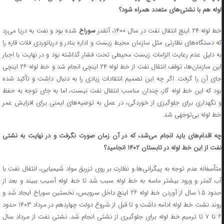
لوله هم با نشتی‌های متعدد همراه شود؟
ط لوله ۲۴ اینچ انتقال نفت در سال ۱۴۰۰، آنقدر
سوراخ
شده بود و نفت به دریا می‌زد
که دستگاه‌های نظارتی مثل سازمان محیط زیست و اداره بنادر و دریانوردی فلات قاره را
به دلیل عدم رعایت الزامات زیست محیطی تحت فشار گذاشته بود و در نهایت با اجبار
این سازمان‌ها، توقف انتقال نفت از خط لوله ۲۴ اینچی انجام شد و خط لوله ۲۶ اینچی
جای آن را گرفت. اگر چه این تصمیم انتقادات زیادی را به دنبال داشت و تأکید شده
بود که این خط لوله گاز، چندان مناسب انتقال نفت نیست، اما به جای توجه به حفظ
و نگهداری برای جلوگیری از خوردگی، در عمل به توصیه‌های ایمنی برای افزایش عمر
خط لوله بی‌توجهی شد.
چه اقدام‌های باید انجام می‌شد، که در آن زمان صورت نگرفت و در نهایت به نشتی
نفت از این خط لوله در تابستان ۱۴۰۲ انجامید؟
متأسفانه عدم توجه به پیگرانی‌ها و نظارت بر روی تزریق مواد شیمیایی، انتقال نفت با
آب کمتر و ورود بیشتر ماسه به خط لوله سبب شد تا خط لوله آسیب ببیند و بعد از
حدود ۱.۵ سال از آوردن خط لوله ۲۶ اینچ داخل سرویس، نخستین سوراخ ایجاد شد و
روند نشت خط لوله ادامه داشت و تا قبل از شروع دولت چهاردهم در مرداد ۱۴۰۳ حدود
۶ تا ۷ تا ترمیم خط لوله برای جلوگیری از نشتی انجام شد. نشتی نفت از مرداد سال