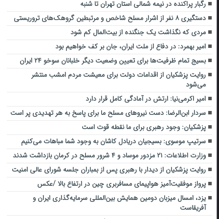
رگبار پراکنده در نیمه شمالی استان تهران تا شنبه
دستگیری ۸ نفر از اشرار مسلح شاخص و مرتبطین گروهک‌های تروریستی
مردی که نگذاشت یک جنگنده از بیت‌المال کم شود
امیر بهمرد: در دفاع از ملت ایران، جان بر کف خواهیم بود
بسیج تمام ظرفیت‌ها برای تعیین وضعیت دیگر خلبانان سوخو ۲۴ ایران
روایت پزشکیان از اقدامات دولت برای معیشت مردم امشب منتشر
می‌شود
امیر اکرمی‌نیا: ارتش در آمادگی کامل قرار دارد
سردار ابن‌الرضا: دست نیروهای مسلح ما برای پاسخ به هر تهدیدی پر است
پزشکیان: وجود رهبری برای ما نقطه قوت است
سرتیپ موسوی: بسیجیان دریادل کاشان به وجود شما مباهات می‌کنیم
وزارت اطلاعات: ۲۱ مزدور موساد و ۴ شرور مسلح در کرمان بازداشت شدند
روایت پزشکیان از دیدار با رهبری پس از بمباران جلسه شورای عالی امنیت
پرواز موفقیت‌آمیز هواپیمای مسافربری چین در ارتفاع بالا /عکس
یزد، امسال میزبان دومین همایش بین‌المللی سرمایه‌گذاری ایران و
آفریقاست