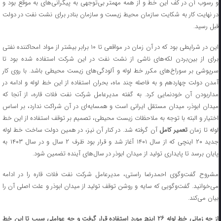
و رسوب آن در کف این خط و از همه مهمتر بی‌توجهی به پیگرانی‌های به موقع بود و
در نهایت کار به شکایت سازمان محیط زیست و سازمان بنادر برای نشت نفت در دولت
قبل رسید.
این در شرایطی بود که در آن زمان در مواقعی تا ۱۰ برابر بیشتر از مواد امحاکننده نفتی
برای از بین‌بردن لکه‌های ناشی از نشت نفت در این شرکت استفاده شده بود تا
سرپوشی بر سوراخ‌های مکرر خط لوله و آلودگی‌های زیست محیطی باشد. با روی کار
آمدن دولت چهاردهم و به فاصله چند ماه، بحران استفاده از این خط لوله و ادامه در
مداربودن آن خودنمایی کرد. به گفته مدیرعامل شرکت نفت فلات قاره، از آنجا که
میدان ابوذر، میدان مستقل ایرانی است و همسایه‌ای در آن شراکت ندارد، بر اساس
اختیار و البته با توجه به ملاحظات زیست محیطی، تصمیم بر توقف استفاده از این خط
وله تا زمان
تعمیر کامل
آن گرفته شد. در کنار آن نیز، در همین دولت ساخت خط لوله
جدید ۲۰ اینچی که از سال ۱۴۰۱ آغاز شد و قرار بود ظرف ۲ سال و در سال ۱۴۰۳ به
پایان برسد تا پایداری تولید از میدان ابوذر در سال‌های آینده تضمین شود.
مشروح گفت‌وگوی احمدرضا راستی، مدیرعامل شرکت نفت فلات قاره را در ادامه
می‌خوانید. گفت‌وگویی که سایه و روشن توقف تولید از میدان ابوذر و علت اصلی آن را
بیان می‌کند.
از چه زمانی خط لوله ۲۶ اینچ مورد استفاده قرار گرفت و چه عواملی سبب تا این خط