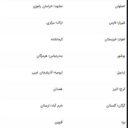
اصفهان
مشهد؛ خراسان رضوی
شیراز؛ فارس
اراک؛ مرکزی
اهواز؛ خوزستان
کرمانشاه
بوشهر
بندرعباس؛ هرمزگان
اردبیل
ارومیه؛ آذربایجان غربی
کرج؛ البرز
همدان
گرگان؛ گلستان
خرم آباد؛ لرستان
یزد
قزوین