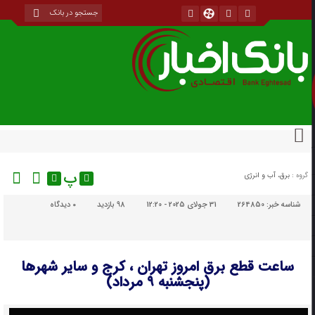
پ
گروه :
برق، آب و انرژی
شناسه خبر:
264850
31 جولای 2025 - 12:20
98 بازدید
۰
دیدگاه
ساعت قطع برق امروز تهران ، کرج و سایر شهرها
(پنجشنبه ۹ مرداد)