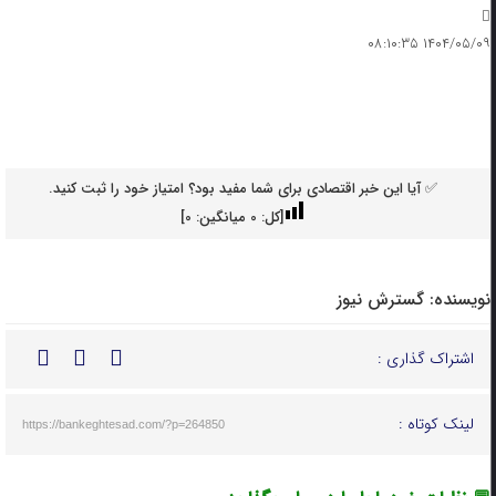
۱۴۰۴/۰۵/۰۹ ۰۸:۱۰:۳۵
✅ آیا این خبر اقتصادی برای شما مفید بود؟ امتیاز خود را ثبت کنید.
[کل:
0
میانگین:
0
]
نویسنده:
گسترش نیوز
اشتراک گذاری :
لینک کوتاه :
https://bankeghtesad.com/?p=264850