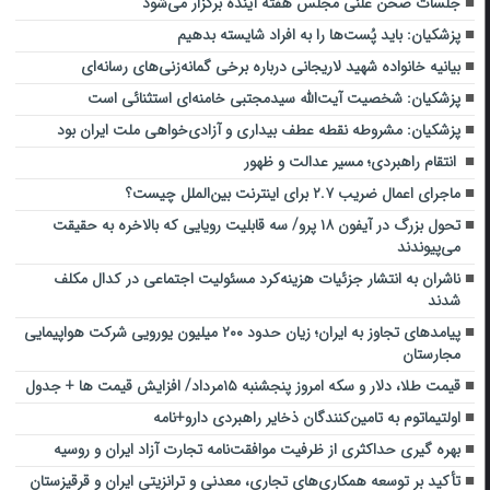
جلسات صحن علنی مجلس هفته آینده برگزار می‌شود
پزشکیان: باید پُست‌ها را به افراد شایسته بدهیم
بیانیه خانواده شهید لاریجانی درباره برخی گمانه‌زنی‌های رسانه‌ای
پزشکیان: شخصیت آیت‌الله سیدمجتبی خامنه‌ای استثنائی است
پزشکیان: مشروطه نقطه عطف بیداری و آزادی‌خواهی ملت ایران بود
انتقام راهبردی؛ مسیر عدالت و ظهور
ماجرای اعمال ضریب ۲.۷ برای اینترنت بین‌الملل چیست؟
تحول بزرگ در آیفون ۱۸ پرو/ سه قابلیت رویایی که بالاخره به حقیقت
می‌پیوندند
ناشران به انتشار جزئیات هزینه‌کرد مسئولیت اجتماعی در کدال مکلف
شدند
پیامدهای تجاوز به ایران؛ زیان حدود ۲۰۰ میلیون یورویی شرکت هواپیمایی
مجارستان
قیمت طلا، دلار و سکه امروز پنجشنبه ۱۵مرداد/ افزایش قیمت ها + جدول
اولتیماتوم به تامین‌کنندگان ذخایر راهبردی دارو+نامه
بهره گیری حداکثری از ظرفیت موافقت‌نامه تجارت آزاد ایران و روسیه
تأکید بر توسعه همکاری‌های تجاری، معدنی و ترانزیتی ایران و قرقیزستان