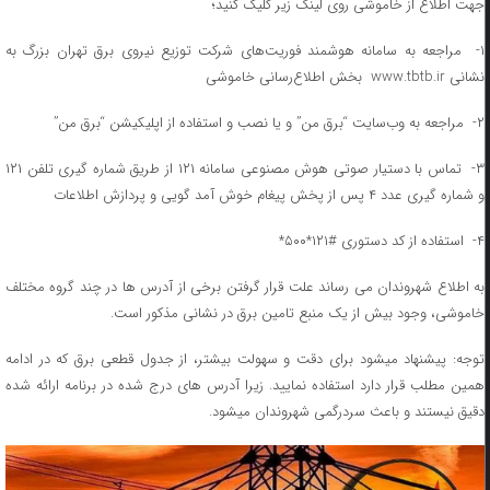
جهت اطلاع از خاموشی روی لینک زیر کلیک کنید؛
۱- مراجعه به سامانه هوشمند فوریت‌های شرکت توزیع نیروی برق تهران بزرگ به
نشانی www.tbtb.ir بخش اطلاع‌رسانی خاموشی
۲- مراجعه به وب‌سایت “برق من” و یا نصب و استفاده از اپلیکیشن “برق من”
۳- تماس با دستیار صوتی هوش مصنوعی سامانه ۱۲۱ از طریق شماره گیری تلفن ۱۲۱
و شماره گیری عدد ۴ پس از پخش پیغام خوش آمد گویی و پردازش اطلاعات
۴- استفاده از کد دستوری #۱۲۱*۵۰۰*
به اطلاع شهروندان می رساند علت قرار گرفتن برخی از آدرس ها در چند گروه مختلف
خاموشی، وجود بیش از یک منبع تامین برق در نشانی مذکور است.
توجه: پیشنهاد میشود برای دقت و سهولت بیشتر، از جدول قطعی برق که در ادامه
همین مطلب قرار دارد استفاده نمایید. زیرا آدرس های درج شده در برنامه ارائه شده
دقیق نیستند و باعث سردرگمی شهروندان میشود.