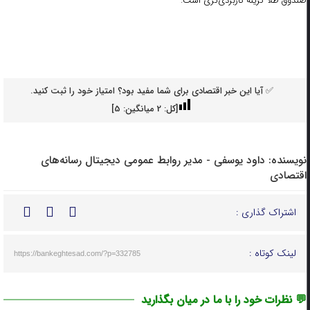
صندوق طلا گزینه کاربردی‌تری است.
✅ آیا این خبر اقتصادی برای شما مفید بود؟ امتیاز خود را ثبت کنید.
[کل:
2
میانگین:
5
]
نویسنده:
داود یوسفی - مدیر روابط عمومی دیجیتال رسانه‌های
اقتصادی
اشتراک گذاری :
لینک کوتاه :
https://bankeghtesad.com/?p=332785
💬 نظرات خود را با ما در میان بگذارید