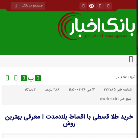
پ
گروه :
طلا و ارز
شناسه خبر:
332785
12 می 2026 - 11:50
288 بازدید
۲
دیدگاه
منبع خبر : charisma.ir
خرید طلا قسطی با اقساط بلندمدت | معرفی بهترین
روش