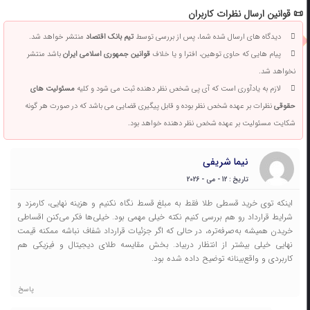
📜 قوانین ارسال نظرات کاربران
دیدگاه های ارسال شده شما، پس از بررسی توسط
تیم بانک اقتصاد
منتشر خواهد شد.
پیام هایی که حاوی توهین، افترا و یا خلاف
قوانین جمهوری اسلامی ایران
باشد منتشر
نخواهد شد.
لازم به یادآوری است که آی پی شخص نظر دهنده ثبت می شود و کلیه
مسئولیت های
حقوقی
نظرات بر عهده شخص نظر بوده و قابل پیگیری قضایی می باشد که در صورت هر گونه
شکایت مسئولیت بر عهده شخص نظر دهنده خواهد بود.
نیما شریفی
تاریخ : 12 - می - 2026
اینکه توی خرید قسطی طلا فقط به مبلغ قسط نگاه نکنیم و هزینه نهایی، کارمزد و
شرایط قرارداد رو هم بررسی کنیم نکته خیلی مهمی بود. خیلی‌ها فکر می‌کنن اقساطی
خریدن همیشه به‌صرفه‌تره، در حالی که اگر جزئیات قرارداد شفاف نباشه ممکنه قیمت
نهایی خیلی بیشتر از انتظار دربیاد. بخش مقایسه طلای دیجیتال و فیزیکی هم
کاربردی و واقع‌بینانه توضیح داده شده بود.
پاسخ