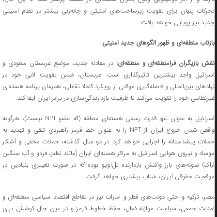
تحرکات پنهان برای تقویت زیرساخت‌های امنیتی و چانه‌زنی بیشتر در نظام امنیتی
جدید نیز پویایی خواهد یافت.
بازتاب منطقه‌ای و ظهور الگو‌های جدید امنیتی
قش بازیگران فرامنطقه‌ای و منطقه‌ای:
در معادله جدید، موضع عربستان سعودی و
اسرائیل واجد بیشترین تاثیرگذاری است. عربستان، ضمن تقویت لابی خود در
نهاد‌های بین‌المللی و فاصله‌گیری موقتی از رویکرد کاملا تقابلی، هم‌زمان برنامه هسته‌ای
غیرنظامی خود را تقویت می‌کند تا ظرفیت بازدارندگی‌سازی در برابر ایران ایفا کند.
اسرائیل به عنوان تنها قدرت رسمی هسته‌ای منطقه (که عضو NPT نیست)، هرگونه
واقعی شدن خروج ایران از NPT را به عنوان خط قرمز راهبردی تلقی و تهدید به
حملات پیشدستانه را اجرایی خواهد کرد. در دو سال گذشته، حملات مخفی و آشکار
موساد و نیروی هوایی اسرائیل به مراکز هسته‌ای ایران (مانند نطنز، فردو و آب سنگین
اراک) نمونه‌های بارز واکنش بازدارنده تل‌آویو بوده که در صورت تغییری بنیادین در
موقعیت حقوقی ایران، شتاب بیشتری خواهد گرفت.
مصر، ترکیه و حتی دولت‌های قطر و امارات نیز در تقاطع اقتصاد سیاسی منطقه‌ای و
امنیت جمعی، سیاست موازنه فعال، حفظ خطوط قرمز و در عین حال کوشش برای