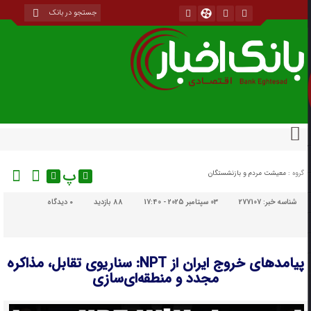
پ
گروه :
معیشت مردم و بازنشستگان
شناسه خبر:
277107
03 سپتامبر 2025 - 17:40
88 بازدید
۰
دیدگاه
پیامدهای خروج ایران از NPT: سناریوی تقابل، مذاکره
مجدد و منطقه‌ای‌سازی