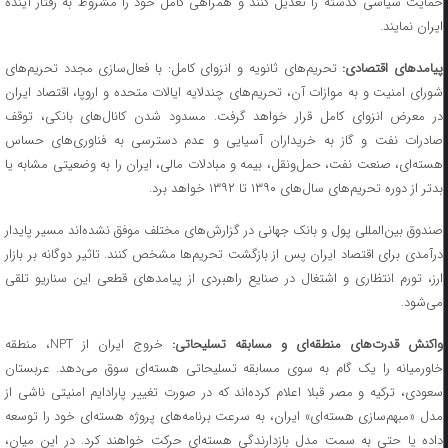
حمایت سیاسی گذشته را تعدیل کنند و همراهی کامل خود را مشروط به رفتار آینده
ایران نمایند.
یامد‌های اقتصادی:
تحریم‌های ثانویه و انزوای کامل: با فعال‌سازی مجدد تحریم‌های
شورای امنیت و به موازات آن، تحریم‌های چندلایه ایالات متحده و اروپا، اقتصاد ایران
در معرض انزوای کامل قرار خواهد گرفت. مسدود شدن کانال‌های بانکی، توقف
صادرات نفت و گاز به خریداران آسیایی و عدم دسترسی به فناوری‌های حساس
هسته‌ای، صنعت نفت، حمل‌ونقل، بیمه و مبادلات مالی، ایران را به وضعیتی مشابه یا
بدتر از دوره تحریم‌های سال‌های ۱۳۹۰ تا ۱۳۹۲ خواهد برد.
صندوق بین‌المللی پول و بانک جهانی در گزارش‌های مختلف موفق نشده‌اند مسیر پایدار
درآمدی برای اقتصاد ایران پس از بازگشت تحریم‌ها مشخص کنند. تاثیر دوگانه بر بازار
ارز، تورم انتظاری و اشتغال در صنایع راهبردی از پیامد‌های قطعی این سناریو تلقی
می‌شود.
واکنش قدرت‌های منطقه‌ای و مسابقه تسلیحاتی:
خروج ایران از NPT، منطقه
خاورمیانه را یک گام به سوی مسابقه تسلیحاتی هسته‌ای سوق می‌دهد. عربستان
سعودی، ترکیه و مصر قبلا اعلام کرده‌اند که در صورت تغییر پارادایم امنیتی ناشی از
مدل «مبهم‌سازی هسته‌ای» ایران، به سرعت برنامه‌های پروژه هسته‌ای خود را توسعه
داده یا حتی به سمت مدل بازدارندگی هسته‌ای حرکت خواهند کرد. در این میان،