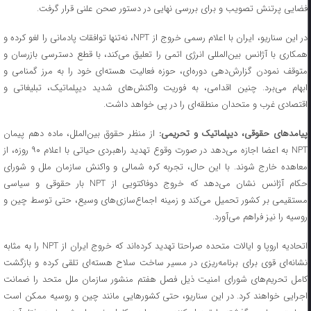
فضایی پرتنش تصویب و برای بررسی نهایی در دستور صحن علنی قرار گرفت.
در این سناریو، ایران با اعلام رسمی خروج از NPT، نه‌تنها توافقات پادمانی را لغو کرده و
همکاری با آژانس بین‌المللی انرژی اتمی را تعلیق می‌کند، با قطع دسترسی بازرسان و
متوقف نمودن گزارش‌دهی دوره‌ای، حوزه فعالیت هسته‌ای خود را به مرز گمنامی و
ابهام می‌برد. چنین اقدامی، به فوریت واکنش‌های شدید دیپلماتیک، تبلیغاتی و
اقتصادی غرب و متحدان منطقه‌ای را در پی خواهد داشت.
یامد‌های حقوقی، دیپلماتیک و تحریمی:
از منظر حقوق بین‌الملل، ماده دهم پیمان
NPT به اعضا اجازه می‌دهد در صورت وقوع تهدید راهبردی حیاتی با اعلام ۹۰ روزه، از
معاهده خارج شوند. با این حال، تجربه کره شمالی و واکنش سازمان ملل و شورای
حکام آژانس نشان می‌دهد که خروج دوفاکتویی از NPT بار حقوقی و سیاسی
مستقیمی بر کشور تحمیل می‌کند و زمینه اجماع‌سازی‌های وسیع، حتی توسط چین و
روسیه را نیز فراهم می‌آورد.
اتحادیه اروپا و ایالات متحده صراحتا تهدید کرده‌اند که خروج ایران از NPT را به مثابه
نشانه‌ای قوی برای برنامه‌ریزی در مسیر ساخت سلاح هسته‌ای تلقی کرده و بازگشت
کامل تحریم‌های شورای امنیت ذیل فصل هفتم منشور سازمان ملل متحد را ضمانت
اجرایی خواهند کرد. در این سناریو، حتی کشور‌هایی مانند چین و روسیه ممکن است