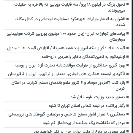
تحول بزرگ در آیفون ۱۸ پرو/ سه قابلیت رویایی که بالاخره به حقیقت
می‌پیوندند
ناشران به انتشار جزئیات هزینه‌کرد مسئولیت اجتماعی در کدال مکلف
شدند
پیامدهای تجاوز به ایران؛ زیان حدود ۲۰۰ میلیون یورویی شرکت هواپیمایی
مجارستان
قیمت طلا، دلار و سکه امروز پنجشنبه ۱۵مرداد/ افزایش قیمت ها + جدول
اولتیماتوم به تامین‌کنندگان ذخایر راهبردی دارو+نامه
بهره گیری حداکثری از ظرفیت موافقت‌نامه تجارت آزاد ایران و روسیه
تأکید بر توسعه همکاری‌های تجاری، معدنی و ترانزیتی ایران و قرقیزستان
بازداشت ۲۱مزدور موساد و ۴ شرور عضو باندهای مسلح شرارت در استان
کرمان
دستور جدید وزارت علوم ابلاغ شد
رگبار پراکنده در نیمه شمالی استان تهران تا شنبه
دستگیری ۸ نفر از اشرار مسلح شاخص و مرتبطین گروهک‌های تروریستی
مردی که نگذاشت یک جنگنده از بیت‌المال کم شود
امیر بهمرد: در دفاع از ملت ایران، جان بر کف خواهیم بود