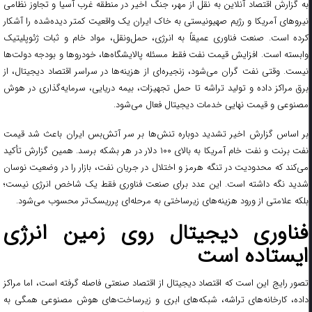
به گزارش اقتصاد آنلاین به نقل از مهر، جنگ اخیر در منطقه غرب آسیا و تجاوز نظامی
نیروهای آمریکا و رژیم صهیونیستی به خاک ایران یک واقعیت کمتر دیده‌شده را آشکار
کرده است. صنعت فناوری عمیقاً به انرژی، حمل‌ونقل، مواد خام و ثبات ژئوپلیتیک
وابسته است. افزایش قیمت نفت فقط مسئله پالایشگاه‌ها، خودروها و بودجه دولت‌ها
نیست. وقتی نفت گران می‌شود، زنجیره‌ای از هزینه‌ها در سراسر اقتصاد دیجیتال، از
برق مراکز داده و تولید تراشه تا حمل تجهیزات، بیمه دریایی، سرمایه‌گذاری در هوش
مصنوعی و قیمت نهایی خدمات دیجیتال فعال می‌شود.
بر اساس گزارش اخیر تشدید دوباره تنش‌ها بر سر آتش‌بس ایران باعث شد قیمت
نفت برنت و نفت خام آمریکا به بالای ۱۰۰ دلار در هر بشکه برسد. همین گزارش تأکید
می‌کند که محدودیت در تنگه هرمز و اختلال در جریان نفت، بازار را در وضعیت نوسان
شدید نگه داشته است. این عدد برای صنعت فناوری فقط یک شاخص انرژی نیست؛
بلکه علامتی از ورود هزینه‌های زیرساختی به مرحله‌ای پرریسک‌تر محسوب می‌شود.
فناوری دیجیتال روی زمین انرژی
ایستاده است
تصور رایج این است که اقتصاد دیجیتال از اقتصاد صنعتی فاصله گرفته است، اما مراکز
داده، کارخانه‌های تراشه، شبکه‌های ابری و زیرساخت‌های هوش مصنوعی همگی به