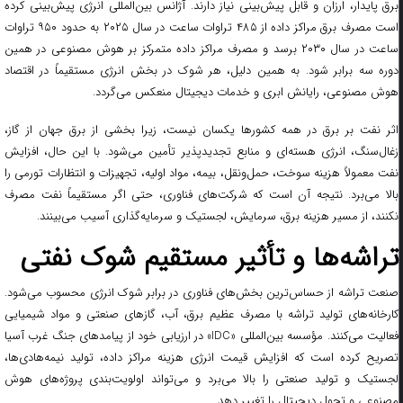
برق پایدار، ارزان و قابل پیش‌بینی نیاز دارند. آژانس بین‌المللی انرژی پیش‌بینی کرده
است مصرف برق مراکز داده از ۴۸۵ تراوات ساعت در سال ۲۰۲۵ به حدود ۹۵۰ تراوات
ساعت در سال ۲۰۳۰ برسد و مصرف مراکز داده متمرکز بر هوش مصنوعی در همین
دوره سه برابر شود. به همین دلیل، هر شوک در بخش انرژی مستقیماً در اقتصاد
هوش مصنوعی، رایانش ابری و خدمات دیجیتال منعکس می‌گردد.
اثر نفت بر برق در همه کشورها یکسان نیست، زیرا بخشی از برق جهان از گاز،
زغال‌سنگ، انرژی هسته‌ای و منابع تجدیدپذیر تأمین می‌شود. با این حال، افزایش
نفت معمولاً هزینه سوخت، حمل‌ونقل، بیمه، مواد اولیه، تجهیزات و انتظارات تورمی را
بالا می‌برد. نتیجه آن است که شرکت‌های فناوری، حتی اگر مستقیماً نفت مصرف
نکنند، از مسیر هزینه برق، سرمایش، لجستیک و سرمایه‌گذاری آسیب می‌بینند.
تراشه‌ها و تأثیر مستقیم شوک نفتی
صنعت تراشه از حساس‌ترین بخش‌های فناوری در برابر شوک انرژی محسوب می‌شود.
کارخانه‌های تولید تراشه با مصرف عظیم برق، آب، گازهای صنعتی و مواد شیمیایی
فعالیت می‌کنند. مؤسسه بین‌المللی «IDC» در ارزیابی خود از پیامدهای جنگ غرب آسیا
تصریح کرده است که افزایش قیمت انرژی هزینه مراکز داده، تولید نیمه‌هادی‌ها،
لجستیک و تولید صنعتی را بالا می‌برد و می‌تواند اولویت‌بندی پروژه‌های هوش
مصنوعی و تحول دیجیتال را تغییر دهد.