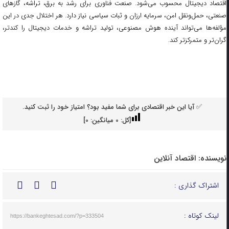
اقتصاد دیجیتال محسوب می‌شود. صنعت فناوری برای رشد به برق، تراشه، گازهای
صنعتی، حمل‌ونقل امن، سرمایه ارزان و ثبات سیاسی نیاز دارد. هر اختلال جدی در این
مؤلفه‌ها می‌تواند آینده هوش مصنوعی، تولید تراشه و خدمات دیجیتال را کندتر،
گران‌تر و متمرکزتر کند.
✅ آیا این خبر اقتصادی برای شما مفید بود؟ امتیاز خود را ثبت کنید.
[کل:
0
میانگین:
0
]
نویسنده:
اقتصاد آنلاین
اشتراک گذاری :
لینک کوتاه :
https://bankeghtesad.com/?p=333504