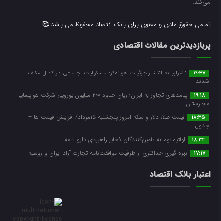
می‌کند.
تمامی حقوق مادی و معنوی برای بانک اقتصاد محفوظ می باشد 🥰
پربازدیدترین مقالات اقتصادی
ناشران به انتشار جزئیات هزینه‌کرد مسئولیت اجتماعی در کدال مکلف
19:37
شدند
پیامدهای تجاوز به ایران؛ زیان حدود ۲۰۰ میلیون یورویی شرکت هواپیمایی
19:18
مجارستان
قیمت طلا، دلار و سکه امروز پنجشنبه ۱۵مرداد/ افزایش قیمت ها +
18:35
جدول
اولتیماتوم به تامین‌کنندگان ذخایر راهبردی دارو+نامه
18:34
بهره گیری حداکثری از ظرفیت موافقت‌نامه تجارت آزاد ایران و روسیه
17:17
اعتبار بانک اقتصاد