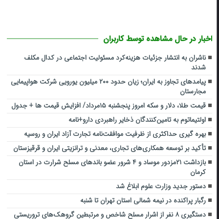
اخبار در حال مشاهده توسط کاربران
ناشران به انتشار جزئیات هزینه‌کرد مسئولیت اجتماعی در کدال مکلف
شدند
پیامدهای تجاوز به ایران؛ زیان حدود ۲۰۰ میلیون یورویی شرکت هواپیمایی
مجارستان
قیمت طلا، دلار و سکه امروز پنجشنبه ۱۵مرداد/ افزایش قیمت ها + جدول
اولتیماتوم به تامین‌کنندگان ذخایر راهبردی دارو+نامه
بهره گیری حداکثری از ظرفیت موافقت‌نامه تجارت آزاد ایران و روسیه
تأکید بر توسعه همکاری‌های تجاری، معدنی و ترانزیتی ایران و قرقیزستان
بازداشت ۲۱مزدور موساد و ۴ شرور عضو باندهای مسلح شرارت در استان
کرمان
دستور جدید وزارت علوم ابلاغ شد
رگبار پراکنده در نیمه شمالی استان تهران تا شنبه
دستگیری ۸ نفر از اشرار مسلح شاخص و مرتبطین گروهک‌های تروریستی