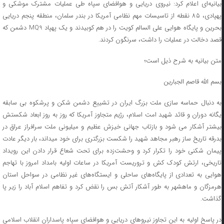
بیانیه‌ای اعلام کرد: نیروی دریایی و هوافضای سپاه طی عملیات مشترک موشکی و
پهپادی، ۸۵ نقطه از تاسیسات مهم نظامی آمریکا در بندر سلمان، منطقه پنجم دریایی
بحرین و پایگاه هوایی علی السالم کویت را در هم کوبیدند و یک پهپاد MQ9 دشمن که
قصد دخالت در عملیات را داشت، سرنگون کردند.
متن بیانیه به شرح ذیل است؛
بسم الله قاصم الجبارین
به دنبال حماسه سازی ملت بزرگ ایران در تشییع دشمن شکن و پرشکوه بی سابقه
یگانه دوران و قائد شهید امت اسلام، رژیم متجاوز آمریکا که روز به روز ابعاد شکستش
بیشتر آشکار می شود و بازتاب جهانی خیزش عظیم و میلیونی ملت سرافراز عراق در
بدرقه تاریخ ساز رهبر مجاهد شهید را شکست بزرگتری برای خود میداند، بار دیگر عادت
پیمان شکنی خود را تکرار کرد و وحشت‌زده برای تحت شعاع قرار دادن این رویداد
تاریخی، ارتش کودک کش و تروریست آمریکا در ساعات اولیه بامداد امروز با تهاجم
هوایی به تعدادی از پایگاه‌های ساحلی و ایستگاه‌های غیر نظامی در سواحل استان
هرمزگان و ماهشهر به طور آشکار آتش بس را نقض کرد و تفاهم اسلام آباد را زیر پا
گذاشت.
در پاسخ اولیه به این تجاوز نیروهای دریایی و هوافضای سپاه پاسداران انقلاب اسلامی