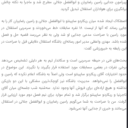
پیرامون جدایی رامین رضاییان و ابوالفضل جلالی مطرح شد و ماجرا به نکته چالش
برانگیزی برای هواداران استقلال تبدیل گردید.
اصطکاک ایجاد شده میان ریکاردو ساپینتو با ابوالفضل جلالی و رامین رضاییان کار را به
جایی رساند که آنها از لیست ۱۸ نفره سابقات خط می‌خوردند و سرمربی استقلال در
مورد رامین با صراحت مدعی جدایی او شد ولی به نظر می‌رسد قضیه حل و فصل
شده باشد. مهدی واعظی مدیر امور رسانه‌ای باشگاه استقلال دقایقی قبل با صراحت در
این رابطه به خبرورزشی گفت:
بحث‌های فنی در حیطه سرمربی است و سکاندار تیم به هر دلیلی تشخیص می‌دهد
برخی نفرات در بعضی مسابقات مورد استفاده قرار بگیرند یا نگیرند. این موضوع در
حدود اختیارات آقای ریکاردو ساپینتو است ولی اصلاً به باشگاه اعلام نکرده که رامین و
ابوالفضل را نمی‌خواهد. مدیریت باشگاه نیز کوچک‌ترین مشکلی با این دو بازیکن
نداشته و هیچ اراده‌ای برای فروش آنها وجود ندارد. سه‌شنبه شب جلسه‌ای میان آقای
تاجرنیا و ریکاردو ساپینتو برگزار شد و تمام موارد برای نیم فصل دوم مورد ارزیابی قرار
گرفت. من با صراحت به شما می‌گویم رامین رضاییان و ابوالفضل جلالی در استقلال
می‌مانند و خبری از جدایی آنها نمی‌شود.