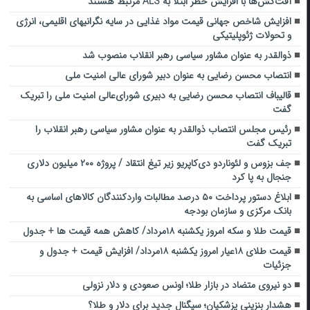
آفت‌کش‌ها با افزایش خطر ابتلا به ALS مرتبط هستند
افزایش شاخص جهانی قیمت مواد غذایی در سایه نگرانیهای اقلیمی، انرژی
و تحولات ژئوپلیتیکی
ذوالقدر به عنوان مشاور سیاسی رهبر انقلاب منصوب شد
انتصاب محسن رضایی به عنوان دبیر شورای عالی امنیت ملی
قالیباف انتصاب محسن رضایی به دبیری شورای‌عالی امنیت ملی را تبریک
گفت
رئیس مجلس انتصاب ذوالقدر به عنوان مشاور سیاسی رهبر انقلاب را
تبریک گفت
جف بزوس و لئوناردو دی‌کاپریو زیر تیغ انتقاد / پروژه ۲۰۰ میلیون دلاری
جنجال به پا کرد
ابلاغ دستور پرداخت ۵۰ درصد مطالبات واردکنندگان کالاهای اساسی به
بانک مرکزی و سازمان بودجه
قیمت طلا و سکه امروز یکشنبه ۱۸مرداد/ کاهش همه قیمت ها + جدول
قیمت طلای ۱۸عیار امروز یکشنبه ۱۸مرداد/ افزایش قیمت + جدول و
جزئیات
دو نیروی متضاد در بازار طلا؛ اونس صعودی و دلار نزولی
هشدار بنزینی پزشکیان؛ سیگنال جدید برای دلار و طلا؟