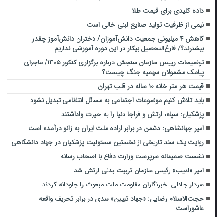
داده کلیدی برای قیمت طلا
نیمی از ظرفیت تولید صنایع لبنی خالی است
کاهش ۴ میلیونی جمعیت دانش‌آموزان/ دختران دانش‌آموز چقدر
بیشترند؟/ فارغ‌التحصیل بیکار در این دوره آموزشی نداریم
توضیحات رییس سازمان سنجش درباره برگزاری کنکور ۱۴۰۵/ ماجرای
پیامک مشمولان سهمیه جنگ چیست؟
قیمت هر متر خانه ۱۰ ساله در قلب تهران
باید تلاش کنیم موضوعات اجتماعی به مسائل انتظامی تبدیل نشود
پزشکیان: سپاه، ارتش و فراجا دنیا را به حیرت واداشتند
امیر جهانشاهی: دشمن در برابر اراده ملت ایران به زانو درآمده است
روایت یک سند تاریخی از نخستین مسئولیت پزشکیان در جهاد دانشگاهی
نشست صمیمانه سرپرست وزارت دفاع با اصحاب رسانه
امیر «ادیب» رئیس سازمان تربیت بدنی ارتش شد
سردار جلالی: خبرنگاران مقاومت ملت مبعوث را جاودانه کردند
حجت‌الاسلام رضایی: «جهاد تبیین» سدی در برابر تحریف واقعه
عاشوراست