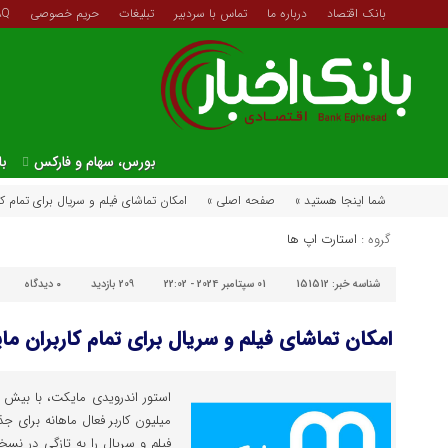
بانک اقتصاد
درباره ما
تماس با سردبیر
تبلیغات
حریم خصوصی
AQ
بورس، سهام و فارکس
با
شما اینجا هستید »
صفحه اصلی »
امکان تماشای فیلم و سریال برای تمام 
گروه :
استارت اپ ها
شناسه خبر:
151512
01 سپتامبر 2024 - 22:02
209 بازدید
۰
دیدگاه
امکان تماشای فیلم و سریال برای تمام کاربران 
میلیون کاربر فعال ماهانه برای ج
فیلم و سریال را به تازگی در نس