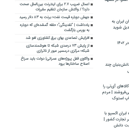
اعمال ضریب ۲.۷ برای اینترنت بین‌الملل صحت
دارد؟ / واکنش سازمان تنظیم مقررات
جهش دوباره قیمت نفت؛ برنت به ۸۳ دلار رسید
ن ایران به
یادداشت | “نقدینگی”؛ حلقه گمشده‌ای که دوباره
بدیل شوید
به بورس بازگشت
افزایش تصاعدی بهای برق کشاورزی لغو شد
۱۴۰
از پایش ۷۳ درصدی شبکه تا هوشمندسازی
شبکه؛ مرکزی درمسیر عبور از ناترازی
واکاوی قفل پروژه‌های عمرانی| دولت باید سراغ
اصلاح ساختارها برود
ش‌بنیان چند
ل
لاهای آی‌تی را
می‌فروشند | مردم
اپ استوک
ایران اکسپو با
 تجارت کشور |
یت دانش