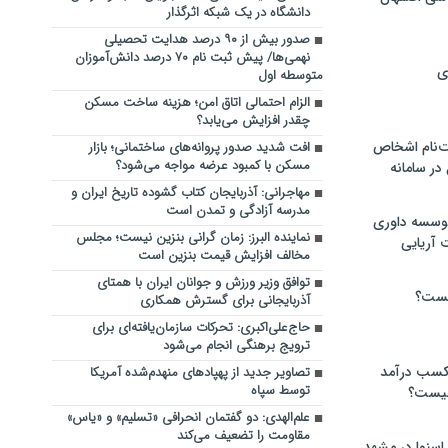
دانشگاه در یک شبکه‌ اثرگذار
صدور بیش از ۹۰ درصد هدایت تحصیلی
نهمی‌ها/ پیش ثبت نام ۷۰ درصد دانش‌آموزان
ی
متوسطه اول
الزام احتمالی اتاق امن؛ هزینه ساخت مسکن
چقدر افزایش می‌یابد؟
‌نام اشخاص
افت شدید صدور پروانه‌های ساختمانی؛ بازار
مسکن با کمبود عرضه مواجه می‌شود؟
ر سامانه
مهاجرانی: آذربایجان کتاب گشوده تاریخ ایران و
مدرسه آزادگی و تمدن است
موسسه داوری
نماینده البرز: زمان گرانی بنزین نیست؛ مجلس
 آریایی
مخالف افزایش قیمت بنزین است
توافق وزیر ورزش و جوانان ایران با همتای
یست؟
آذربایجانی برای گسترش همکاری
حاج‌علی‌اکبری: تحرکات سازمان‌یافته‌ای برای
ترویج برهنگی انجام می‌شود
 کسب درآمد
تصاویر جدید از پهپادهای منهدم‌شده آمریکا
توسط سپاه
 چیست؟
علم‌الهدی: دو گفتمان انحرافی «تسلیم» و «یاس»
مقاومت را تضعیف می‌کند
اسنوا در مشهد