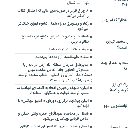
تهران ــ شمال
۸ چراغ قرمز در صورت‌های مالی که احتمال تقلب
را آشکار می‌کند
 قطار؟ کدام بهتر
رگبار و رعدوبرق در راه شمال کشور؛ تهران خنک‌تر
می‌شود
شفافیت و مدیریت تعارض منافع؛ لازمه اصلاح
 مشهد تهران
نظام دارویی
 است؟
مراقب علائم هپاتیت باشید!
منفرد: داروخانه‌ها از وعده‌ها بریده‌اند
ت و بعد از چند
مدیرعامل سازمان منطقه آزاد ارس در دیدار با
د؟
مسئولان قضایی جلفا: تعامل سازنده میان
دستگاه‌ های اجرایی و قضایی، شتاب‌ دهنده توسعه
و سرمایه‌گذاری در ارس است
راکنش ارز
ایران؛ شریک راهبردی اتحادیه اقتصادی اوراسیا در
ونه و کجا؟
مسیر توسعه تجارت و همگرایی منطقه‌ای
ایران پیشنهاد برگزاری دوره‌ای «اکسپو بریکس» را
 لباسشویی دوو
ارائه کرد
شمال در محاصره سوداگران زمین؛ وقتی جنگل و
ساحل قربانی ویلاسازی می‌شود
اعضای هیئت علمی، دانشجویان نخبه و کارکنان
سی اصفهان