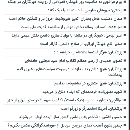
پیام عراقچی به مناسبت روز خبرنگار؛ قدردانی از روایت خبرنگاران در جنگ
ولایتی: نیروهای خارجی باید منطقه را ترک کنند
همان ذهنیت عامل بمباران اتمی هیروشیما، امروز در واشنگتن حاکم است
مجاهدت اصحاب رسانه بخش مهمی از منظومه قدرت ملی است
امیر الهامی: خبرنگاران در مقابله با روایت‌سازی دشمن نقش مهمی دارند
مخبر: قلمِ خبرنگارِ ایرانی، از سلاح دشمن، کاراتر است
پزشکیان: هرگز استعفا نداده‌ام و نخواهم داد
تصویر جدیدی از رهبر معظم انقلاب امام سید مجتبی خامنه‌ای
پزشکیان: هیچ دولتی به اندازه ما در جهت سیاست‌های رهبری قدم
برنداشت
پزشکیان: هیچ امتیازی در تفاهم‌نامه ندادیم
شهید نصیرزاده؛ فرمانده‌ای که آینده دفاع را می‌دید
عراقچی: توافق با عمان نزدیک است/ تکذیب سهم ۱۱ درصدی ایران از خزر
پزشکیان: آمریکا استعمارگر و زورگو است
حسین افشین: شاخص‌های علمی کشور سال آینده نزولی می‌شوند
چطور بدون آسیب دیدن دوربین موبایل از خورشیدگرفتگی عکس بگیریم؟