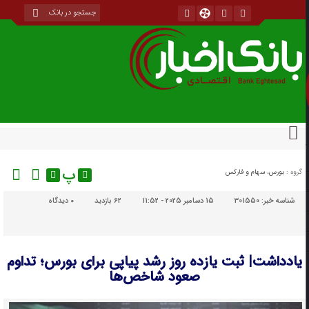
پ
گروه :
بورس، سهام و فارکس
شناسه خبر:
301550
15 دسامبر 2025 - 11:52
62 بازدید
۰
دیدگاه
یادداشت| ثبت یازده روز رشد پیاپی برای بورس؛ تداوم
صعود شاخص‌ها