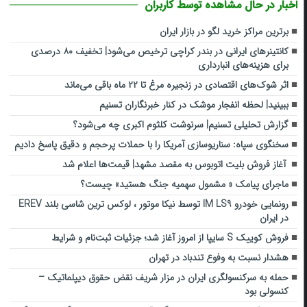
اخبار در حال مشاهده توسط کاربران
برترین مراکز خرید لگو در بازار ایران
کانتینرهای ایرانی در بندر کراچی ترخیص می‌شود| تخفیف ۸۰ درصدی
برای هزینه‌های انبارداری
اثر شوک‌های اقتصادی در زنجیره مرغ تا ۲۲ ماه باقی می‌ماند
ببینید| لحظه انفجار موشک‌ در کنار خبرنگاران تسنیم
گزارش تحلیلی تسنیم| سرنوشت کلثوم اکبری چه می‌شود؟
سخنگوی سپاه: سناریوسازی آمریکا را با حملات پرحجم‌‌ و دقیق‌ پاسخ دادیم
آغاز فروش بلیت اتوبوس به مقصد مشهد| قیمت‌ها اعلام شد
ماجرای پیامک « مشمول سهمیه جنگ هستید» چیست؟
رونمایی خودرو IM LS9 توسط نیکا موتور ، لوکس ترین شاسی بلند EREV
در ایران
فروش کوییک S سایپا از امروز آغاز شد؛ جزئیات ثبت‌نام و شرایط
هشدار نسبت به وفوع تندباد در تهران
حمله به سرکنسولگری ایران در مزار شریف نقض حقوق دیپلماتیک –
کنسولی بود