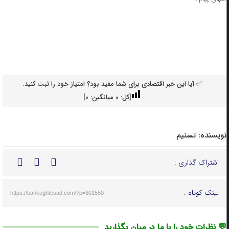
✅ آیا این خبر اقتصادی برای شما مفید بود؟ امتیاز خود را ثبت کنید.
[کل:
0
میانگین:
0
]
نویسنده:
تسنیم
اشتراک گذاری :
لینک کوتاه :
https://bankeghtesad.com/?p=301550
💬 نظرات خود را با ما در میان بگذارید