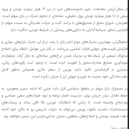
از منظر ارزش معاملات، عبور دادوستدهای خرد از مرز ۱۶ هزار میلیارد تومان و ورود
بیش از ۱٫۱ هزار میلیارد تومان پول حقیقی، نشانه‌ای از تداوم تحرک در بازار سهام است.
هم‌زمان، خروج منابع از صندوق‌های با درآمد ثابت و حرکت نقدینگی به سمت سهام، از
افزایش تمایل سرمایه‌گذاران به دارایی‌های ریسکی در شرایط تورمی حکایت دارد.
تحلیلگران، مهم‌ترین محرک‌های موج اخیر بازار را رشد نرخ ارز، تحرک بازارهای موازی و
افزایش قیمت‌های جهانی فلزات اساسی می‌دانند. در کنار این عوامل، انتظار برای اصلاح
سازوکار تسعیر ارز شرکت‌ها و نزدیک شدن نرخ‌های مبادله‌ای به بازار آزاد، چشم‌انداز
سودآوری صنایع صادرات‌محور را تقویت کرده است. با وجود ثبت رکوردهای ریالی،
بسیاری از کارشناسان تاکید دارند بورس از منظر دلاری همچنان به‌طور کامل
عقب‌ماندگی خود نسبت به تورم و جهش ارز را جبران نکرده است.
در مجموع، بازار سهام در مقطع حساسی قرار دارد؛ جایی که ادامه مسیر صعودی، به
حفظ تعادل میان جریان پول، مدیریت فشار عرضه و نبود شوک‌های منفی سیاسی و
بودجه‌ای وابسته است. تا زمانی که انتظارات تورمی بالا باقی بماند و ریسک‌های
سیستماتیک تشدید نشود، بورس می‌تواند به حرکت تدریجی رو به بالای خود ادامه
دهد؛ هرچند نوسان و اصلاح‌های مقطعی، بخش جدایی‌ناپذیر این مسیر خواهند بود.
انتهای پیام/