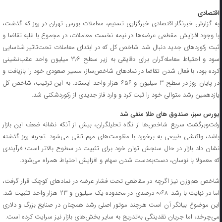
اقتصادی
به گزارش خبرنگار اقتصادی خبرگزاری تسنیم، معاملات بورس تهران در روز که گذشت،
با وجود افزایش مقطعی عرضه‌ها در نیمه نخست معاملات، در مجموع با غلبه تقاضا و
ثبت رکوردهای جدید دنبال شد. شاخص کل که در ابتدای معاملات تحت‌تاثیر شناسایی
سود و احتیاط معامله‌گران برای دقایقی به زیر سطح ۳٫۶ میلیون واحد عقب‌نشینی
کرده بود، با فعال شدن تقاضا در نمادهای شاخص‌ساز، مسیر صعودی خود را بازیافت و
در پایان روز در سطح ۳ میلیون و ۶۵۶ هزار واحد ایستاد. به این ترتیب، شاخص کل
یازدهمین رشد متوالی خود را ثبت کرد و وارد فاز جدیدی از رکوردشکنی شد.
بورس سبز، صندوق های طلا منفی شد
رفت‌وبرگشت سریع شاخص‌ها از نگاه تحلیلگران، بیش از آنکه نشانه ضعف این بازار
باشد، واکنشی طبیعی به برخورد با مقاومت‌های مهم تلقی می‌شود. تجربه روز گذشته
نشان داد بازار در حال سنجش توان خود برای تثبیت در سطوح بالاتر است؛ فرآیندی
که معمولا با نوسان، دست‌به‌دست شدن سهام و افزایش احتیاط همراه می‌شود.
شاخص هم‌وزن نیز اگرچه در مقاطعی تحت فشار عرضه در نمادهای کوچک قرار گرفت،
اما در نهایت با رشد ۰٫۶۸ درصدی در محدوده یک میلیون و ۲۳ هزار واحد تثبیت شد.
این موضوع بیانگر آن است هرچند موتور اصلی رشد همچنان در صنایع بزرگ و دلاری
می‌چرخد، اما جریان نقدینگی به‌تدریج به سایر بخش‌های بازار نیز سرایت کرده است.