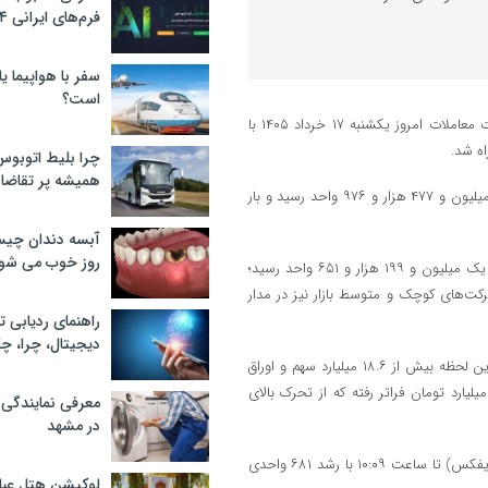
فرم‌های ایرانی ۲۰۲۴
سفر با هواپیما یا
است؟
به گزارش اقتصاد آنلاین به نقل از خبرآنلاین، بازار سرمایه در نخستین ساعات معاملات امروز یکشنبه ۱۷ خرداد ۱۴۰۵ با
ه شد.
چرا بلیط اتوبوس
همیشه پر تقاضا
شاخص کل بورس تهران تا ساعت ۱۰:۰۹ با رشد ۸۶ هزار و ۱۰۹ واحدی به ۴ میلیون و ۴۷۷ هزار و ۹۷۶ واحد رسید و بار
آبسه دندان چیس
روز خوب می‌ شو
همزمان شاخص کل هم‌وزن نیز با افزایش ۲۶ هزار و ۲۷۵ واحدی به سطح یک میلیون و ۱۹۹ هزار و ۶۵۱ واحد رسید؛
ت‌های کوچک و متوسط بازار نیز در مدار
راهنمای ردیابی ت
دیجیتال، چرا، چگ
ارزش بازار بورس تهران به بیش از ۱۳۲ هزار هزار میلیارد تومان رسیده و تا این لحظه بیش از ۱۸.۶ میلیارد سهم و اوراق
ر دست‌به‌دست شده است. همچنین ارزش معاملات از ۷۴ هزار میلیارد تومان فراتر رفته که از تحرک بالای
معرفی نمایندگی
در مشهد
در فرابورس ایران نیز روندی مشابه مشاهده می‌شود. شاخص کل فرابورس (آیفکس) تا ساعت ۱۰:۰۹ با رشد ۶۸۱ واحدی
لوکیشن هتل عبا