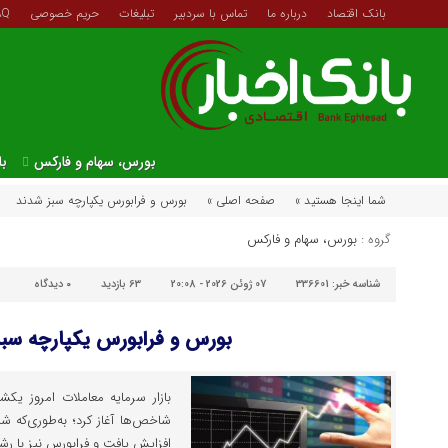
بانک اقتصاد
درباره ما
تماس با سردبیر
تبلیغات
حریم خصوصی
AQ
بورس، سهام و فارکس
با
شما اینجا هستید »
صفحه اصلی »
بورس و فرابورس یکپارچه سبز شدند
گروه :
بورس، سهام و فارکس
شناسه خبر:
336601
07 ژوئن 2026 - 20:08
63 بازدید
۰
دیدگاه
بورس و فرابورس یکپارچه سب
افزایش یافت و فرابورس نیز با رشد ۶۸۱ واحدی همراه 