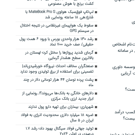
کشت برنج با هوش مصنوعی
لپ‌تاپ فوق‌سبک هواوی MateBook Pro S با
شارژدهی ۱۸ ساعته رونمایی شد
ی
سقوط یک هواپیمای غیرنظامی در نتیجه اختلال
در سیستم‌ GPS
رشد ۱۳۰ هزار واحدی بورس با ورود ۶ همت پول
‌نام اشخاص
حقیقی/ صف خرید ۷۰۰ نماد
ر سامانه
گرمای شدید پروازها را مختل کرد؛ لهستان در
بالاترین سطح هشدار گرمایی
صنعتگران مخالف احداث نیروگاه خورشیدی‌اند|
موسسه داوری
تضمینی برای استفاده از برق تولیدی وجود ندارد
 آریایی
پشت پرده نوسان ۴۴ هزار تومانی دلار در چند
ماه
یست؟
دلارهای خانگی به بانک‌ها می‌روند؟/ رونمایی از
ابزار جدید ارزی بانک مرکزی
شهریاری: بیماران برای تهیه دارو پول ندارند
 کسب درآمد
ضربه ۱۸ میلیارد دلاری محدودیت انرژی به فولاد
 چیست؟
ایران در ۵ سال
تولید جهانی فولاد سیگنال بهبود داد؛ رشد ۱.۷
درصدی در ژوئن ۲۰۲۶
اسنوا در مشهد