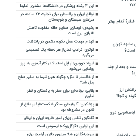
این ۳ رشته پزشکی در دانشگاه‌ها مشتری ندارد!
توافق ایران و پاکستان برای تجارت ۲۴ ساعته در
مرزهای سیستان و بلوچستان
 قطار؟ کدام بهتر
رشیدی: نوسازی صنایع حلقه مفقوده کاهش
ناترازی برق است
انهدام مهمات عمل نکرده دشمن در پاکدشت
 مشهد تهران
کوثری: ترامپ قمارباز هر لحظه یک تصمیمی
 است؟
می‌گیرد
ایرپاد دوربین‌دار اپل احتمالا در کنار آیفون ۱۸ پرو
ت و بعد از چند
رونمایی می‌شود
د؟
از خاکستر تا مثل؛ چگونه هیروشیما به سفیر صلح
بدل شد؟
راکنش ارز
بقایی: برنامه‌ای برای سفر به پاکستان و قطر
ونه و کجا؟
نداریم
پزشکیان: آذربایجان سنگر شکست‌ناپذیر دفاع از
قانون در مشروطه بود
 لباسشویی دوو
گفتگوی تلفنی وزرای امور خارجه ایران و ایتالیا
این اولین «گوگل‌بوک» ایسوس است
سرمایه‌گذاری ۹.۵ میلیون دلاری آرامکو برای
سی اصفهان