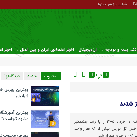
F
شرایط بازنشر محتوا
نک، بیمه و بودجه
ارزدیجیتال
اخبار اقتصادی ایران و بین الملل
اخبار ا
پ
محبوب
جدید
دیدگاهها
بهترین بورس خا
ایرانیان
ز شدند
بهترین آموزشگاه 
مشهد کجاست؟
بازار سرمایه معاملات امروز یکشنبه ۱۷ خرداد ۱۴۰۵ را با رشد چشمگیر
شاخص‌ها آغاز کرد؛ به‌طوری‌که شاخص کل بورس بیش از ۸۶ هزار واحد
معرفی محبوب تر
شد.