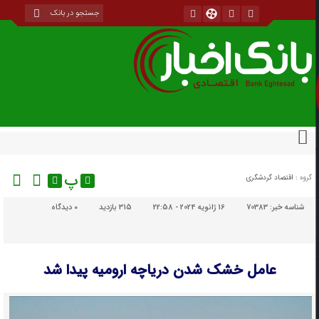
پ
گروه :
اقتصاد گردشگری
شناسه خبر:
70383
16 ژانویه 2024 - 22:58
315 بازدید
۰
دیدگاه
عامل خشک شدن دریاچه ارومیه پیدا شد