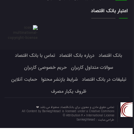
اعتبار بانک اقتصاد
بانک اقتصاد
درباره بانک اقتصاد
تماس با بانک اقتصاد
سوالات متداول کاربران
حریم خصوصی کاربران
تبلیغات در بانک اقتصاد
شرایط بازنشر محتوا
حمایت آنلاین
ظروف یکبار مصرف
تمامی حقوق مادی و معنوی برای بانک‌اقتصاد محفوظ می باشد ❤️
All Content by Bankeghtesad is licensed under a Creative Commons
Attribution 4.0 International License ©️
طراحی سایت :
bankeghtesad