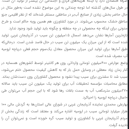
صرفه اقتصادی دارد یا اینکه هزینه‌های فردی و اجتماعی آن بیشتر از تولید آن است.
در طول سال‌های گذشته اما توجه چندانی به این موضوع نشده است به‌طور مثال در
حال حاضر بخش زیادی از صنایع آب‌بر در مناطقی مستقر شده‌اند که از نظر اقلیمی جزو
مناطق خشک محسوب می‌شوند. در مورد کشاورزی هم همین رویه حاکم است و طرح
مدونی برای اینکه چه محصولی در چه منطقه و چگونه باید تولید شود وجود ندارد.
تازه‌ترین آمارها نشان می‌دهد امسال ۱.۵میلیون تن سیب در آذربایجان غربی تولید
شده است که از این میزان یک میلیون تن سیب در حال فاسد شدن است. درحالی‌که
طبق آمارها برای تولید این میزان محصول معادل یک‌سوم حجم فعلی دریاچه ارومیه
آب مصرف شده است.
وضع عوارض ۴۰۰میلیون تومانی وارداتی روی هر کانتینر توسط کشورهای همسایه در
کنار زمان زیاد معطلی در وسایل حمل بار که به کاهش کیفیت محصول ختم می‎‌شود،
سبب شد تا مشتری برای سیب پیدا نشود و محصول کشاورزان روی دست‌شان بماند.
مطابق محاسبات مؤسسه تحقیقات آب برای تولید یک میلیون تن سیب باید سالانه
۲۷۰میلیون مترمکعب آب به سمت باغات رها شود که با این حجم آب می‌توان طی
۱۰سال دریاچه ارومیه را احیاکرد.
بهارعلی محمدی نماینده آذربایجان غربی در شورای عالی استان‌ها به گردش مالی ۱۰۰
هزار میلیارد تومانی سیب در ارومیه اشاره می‌کند و معتقد است که زندگی بخش از
مردم آذربایجان غربی با کشاورزی و تولید سیب گره خورده است و نمی‌توان آن را
نادیده گرفت.