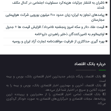
ناشران به انتشار جزئیات هزینه‌کرد مسئولیت اجتماعی در کدال مکلف
شدند
پیامدهای تجاوز به ایران؛ زیان حدود ۲۰۰ میلیون یورویی شرکت هواپیمایی
مجارستان
قیمت طلا، دلار و سکه امروز پنجشنبه ۱۵مرداد/ افزایش قیمت ها + جدول
اولتیماتوم به تامین‌کنندگان ذخایر راهبردی دارو+نامه
بهره گیری حداکثری از ظرفیت موافقت‌نامه تجارت آزاد ایران و روسیه
درباره بانک اقتصاد
🏦 بانک اقتصاد، پایگاه بازنشر جدیدترین اخبار اقتصادی بانک، بورس و بیمه
است.
💰 بانک اقتصاد، آخرین و مهمترین اخبار اقتصادی بانک، بورس و بیمه را به
صورت آنلاین و سریع در اختیار شما قرار می‌‌دهد.
💵 بانک اقتصاد، تمامی اخبار اقتصادی را از معتبرترین و پربیننده ترین
روزنامه‌ها، مجلات اقتصادی و خبرگزاری‌های اقتصادی به صورت خودکار گردآوری
می‌کند.