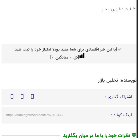
۲۱. آزادراه قزوین-زنجان.
✅ آیا این خبر اقتصادی برای شما مفید بود؟ امتیاز خود را ثبت کنید.
[کل:
0
میانگین:
0
]
نویسنده:
تحلیل بازار
اشتراک گذاری :
لینک کوتاه :
https://bankeghtesad.com/?p=201336
💬 نظرات خود را با ما در میان بگذارید