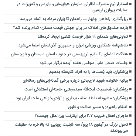
استقرار تیم مشترک نظارتی سازمان هواپیمایی، بازرسی و تعزیرات در
عملیات پروازی اربعین
ریل‌گذاری راه‌آهن چابهار ــ زاهدان تا پایان مرداد به اتمام می‌رسد
بازده صندوق‌های املاک در برابر جهش قیمت مسکن؛ کدام برنده شد؟
تعاونی‌های همدان ۱۹ هزار فرصت شغلی ایجاد کرده‌اند
تفاهم‌نامه همکاری ورزشی ایران و جمهوری آذربایجان امضا می‌شود
هلاکت اعضای یک تیم تروریستی در جنوب استان سیستان و بلوچستان
جلسات صحن علنی مجلس هفته آینده برگزار می‌شود
پزشکیان: باید پُست‌ها را به افراد شایسته بدهیم
بیانیه خانواده شهید لاریجانی درباره برخی گمانه‌زنی‌های رسانه‌ای
پزشکیان: شخصیت آیت‌الله سیدمجتبی خامنه‌ای استثنائی است
پزشکیان: مشروطه نقطه عطف بیداری و آزادی‌خواهی ملت ایران بود
انتقام راهبردی؛ مسیر عدالت و ظهور
ماجرای اعمال ضریب ۲.۷ برای اینترنت بین‌الملل چیست؟
تحول بزرگ در آیفون ۱۸ پرو/ سه قابلیت رویایی که بالاخره به حقیقت
می‌پیوندند