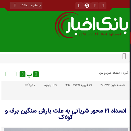
پ
گروه :
اقتصاد حمل و نقل
شناسه خبر:
201336
09 فوریه 2025 - 9:10
169 بازدید
۰
دیدگاه
انسداد ۲۱ محور شریانی به علت بارش سنگین برف و
کولاک