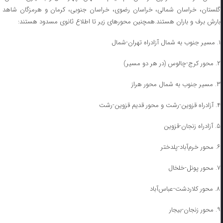
گلستان، خراسان شمالی، خراسان رضوی، خراسان جنوبی، کرمان و هرمزگان شاهد
بارش برف و باران هستند.همچنین محورهای زیر تا اطلاع ثانوی مسدود هستند:
۱. مسیر جنوب به شمال آزادراه تهران-شمال
۲. محور کرج-چالوس (در هر دو مسیر)
۳. مسیر جنوب به شمال محور هراز
۴. آزادراه قزوین-رشت و محور قدیم قزوین-رشت
۵. آزادراه زنجان-قزوین
۶. محور خرم‌آباد-پلدختر
۷. محور پونل-خلخال
۸. محور کلاردشت-عباس‌آباد
۹. محور زنجان-بیجار