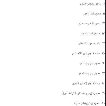
۱۰. محور زنجان-قیدار
۱۱. محور قیدار-ابهر
۱۲. محور قیدار-همدان
۱۳. محور قیدار-بیجار
۱۴. آزادراه ابهر-تاکستان
۱۵. جاده قدیم ابهر-تاکستان
۱۶. محور زنجان-طارم
۱۷. محور زنجان-دندی
۱۸. جاده قدیم زنجان-قزوین
۱۹. محور قزوین-همدان (گردنه آوج)
۲۰. محور بوئین‌زهرا-ساوه