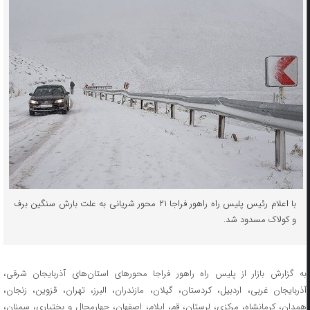
با اعلام رئیس پلیس راه راهور فراجا ۲۱ محور شریانی به علت بارش سنگین برف
و کولاک مسدود شد.
به گزارش بازار از پلیس راه راهور فراجا محورهای استان‌های آذربایجان شرقی،
آذربایجان غربی، اردبیل، کردستان، گیلان، مازندران، البرز، تهران، قزوین، زنجان،
همدان، کرمانشاه، مرکزی، لرستان، قم، ایلام، اصفهان، چهارمحال و بختیاری، سمنان،