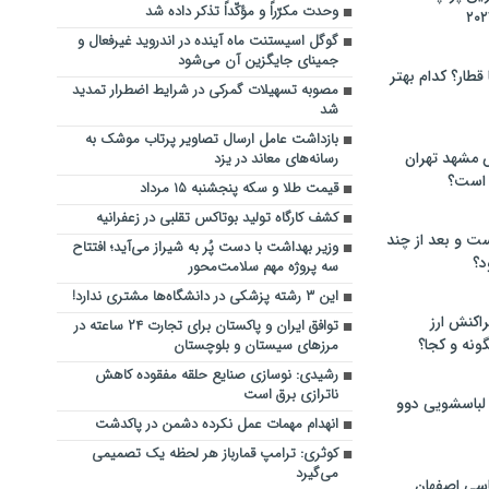
وحدت مکرّراً و مؤکّداً تذکر داده شد
گوگل اسیستنت ماه آینده در اندروید غیرفعال و
جمینای جایگزین آن می‌شود
 قطار؟ کدام بهتر
مصوبه تسهیلات گمرکی در شرایط اضطرار تمدید
شد
بازداشت عامل ارسال تصاویر پرتاب موشک به
 مشهد تهران
رسانه‌های معاند در یزد
 است؟
قیمت طلا و سکه پنجشنبه ۱۵ مرداد
کشف کارگاه تولید بوتاکس تقلبی در زعفرانیه
ت و بعد از چند
وزیر بهداشت با دست پُر به شیراز می‌آید؛ افتتاح
د؟
سه پروژه مهم سلامت‌محور
این ۳ رشته پزشکی در دانشگاه‌ها مشتری ندارد!
راکنش ارز
توافق ایران و پاکستان برای تجارت ۲۴ ساعته در
ونه و کجا؟
مرزهای سیستان و بلوچستان
رشیدی: نوسازی صنایع حلقه مفقوده کاهش
ناترازی برق است
 لباسشویی دوو
انهدام مهمات عمل نکرده دشمن در پاکدشت
کوثری: ترامپ قمارباز هر لحظه یک تصمیمی
می‌گیرد
سی اصفهان