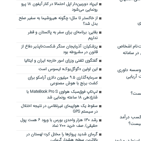
ایرپاد دوربین‌دار اپل احتمالا در کنار آیفون ۱۸ پرو
رونمایی می‌شود
از خاکستر تا مثل؛ چگونه هیروشیما به سفیر صلح
ی
بدل شد؟
بقایی: برنامه‌ای برای سفر به پاکستان و قطر
نداریم
‌نام اشخاص
پزشکیان: آذربایجان سنگر شکست‌ناپذیر دفاع از
قانون در مشروطه بود
ر سامانه
گفتگوی تلفنی وزرای امور خارجه ایران و ایتالیا
این اولین «گوگل‌بوک» ایسوس است
موسسه داوری
 آریایی
سرمایه‌گذاری ۹.۵ میلیون دلاری آرامکو برای
کشت برنج با هوش مصنوعی
لپ‌تاپ فوق‌سبک هواوی MateBook Pro S با
یست؟
شارژدهی ۱۸ ساعته رونمایی شد
سقوط یک هواپیمای غیرنظامی در نتیجه اختلال
در سیستم‌ GPS
 کسب درآمد
رشد ۱۳۰ هزار واحدی بورس با ورود ۶ همت پول
 چیست؟
حقیقی/ صف خرید ۷۰۰ نماد
گرمای شدید پروازها را مختل کرد؛ لهستان در
بالاترین سطح هشدار گرمایی
اسنوا در مشهد