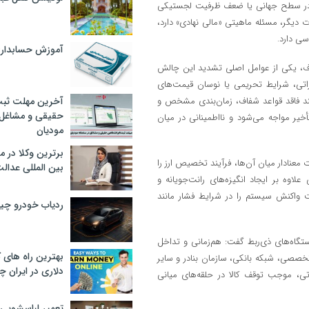
الا در سطح جهانی یا ضعف ظرفیت لجستیکی
رت دیگر، مسئله ماهیتی «مالی نهادی» دارد،
سی دارد.
آموزش حسابدار
رف، یکی از عوامل اصلی تشدید این چالش
اتی، شرایط تحریمی یا نوسان قیمت‌های
یند فاقد قواعد شفاف، زمان‌بندی مشخص و
آخرین مهلت ثبت
حقیقی و مشاغل د
أخیر مواجه می‌شود و نااطمینانی در میان
مودیان
برترین وکلا در 
 معنادار میان آن‌ها، فرآیند تخصیص ارز را
بین المللی عدالت
لاوه بر ایجاد انگیزه‌های رانت‌جویانه و
عت واکنش سیستم را در شرایط فشار مانند
ردیاب خودرو چ
ستگاه‌های ذی‌ربط گفت: هم‌زمانی و تداخل
بهترین راه های
تخصصی، شبکه بانکی، سازمان بنادر و سایر
دلاری در ایران
تی، موجب توقف کالا در حلقه‌های میانی
تعمیر لباسشویی 