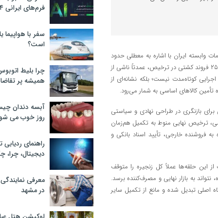
فرم‌های ایرانی ۲۰۲۴
سفر با هواپیما یا
است؟
مات وابسته ایران با اشاره به معطلی حدود
۲۵ فروند کشتی حامل کالاهای اساسی در بندر امام خمینی (ره)، گفت: معطلی ۲۵ فروند کشتی در ترخیص، عمدتاً ناشی از
چرا بلیط اتوبوس
رایی کوتاه‌مدت نیست؛ بلکه نشانه‌ای از
همیشه پر تقاضا
أمین کالاهای اساسی به شمار می‌رود.
آبسه دندان چیس
 برای بازنگری در طراحی نهادی و سیاستی
روز خوب می‌ شو
ساسی، ترخیص نهایی منوط به تکمیل هم‌زمان
ه فروشنده خارجی، تأیید اسناد بانکی و
راهنمای ردیابی ت
دیجیتال، چرا، چگ
ز این حلقه‌ها عملاً کل زنجیره را متوقف
نتواند به بازار نهایی و مصرف‌کننده برسد.
معرفی نمایندگی
ه اصلی تبدیل شده و مانع از تکمیل سایر
در مشهد
لوکیشن هتل عبا