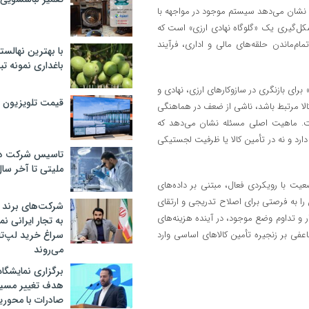
اما نشان می‌دهد سیستم موجود در مواجهه با
شکل‌گیری یک «گلوگاه نهادی ارزی» است که
مام‌ماندن حلقه‌های مالی و اداری، فرآیند
با بهترین نهالستا
باغداری نمونه ت
ای بازنگری در سازوکارهای ارزی، نهادی و
قیمت تلویزیون در ۲
الا مرتبط باشد، ناشی از ضعف در هماهنگی
ست. ماهیت اصلی مسئله نشان می‌دهد که
رد و نه در تأمین کالا یا ظرفیت لجستیکی
تاسیس شرکت دان
ملیتی تا آخر سا
یت با رویکردی فعال، مبتنی بر داده‌های
را به فرصتی برای اصلاح تدریجی و ارتقای
شرکت‌های برند کا
ر و تداوم وضع موجود، در آینده هزینه‌های
به تجار ایرانی ن
عفی بر زنجیره تأمین کالاهای اساسی وارد
سراغ خرید لپ‌ت
می‌روند
برگزاری نمایشگاه 
هدف تغییر مسیر
صادرات با محور