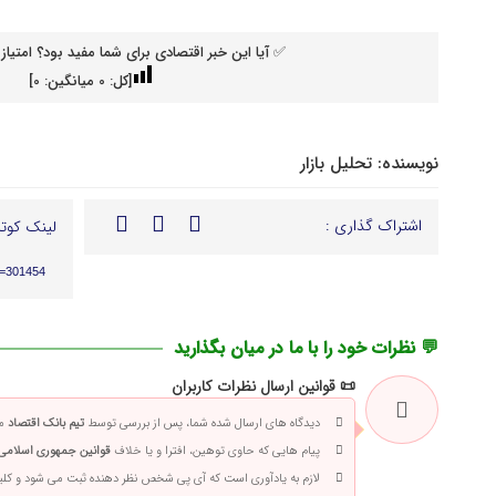
✅ آیا این خبر اقتصادی برای شما مفید بود؟ امتیاز 
[کل:
0
میانگین:
0
]
نویسنده:
تحلیل بازار
اشتراک گذاری :
لینک کوتا
p=301454
💬 نظرات خود را با ما در میان بگذارید
📜 قوانین ارسال نظرات کاربران
دیدگاه های ارسال شده شما، پس از بررسی توسط
تیم بانک اقتصاد
من
پیام هایی که حاوی توهین، افترا و یا خلاف
قوانین جمهوری اسلامی 
لازم به یادآوری است که آی پی شخص نظر دهنده ثبت می شود و کلی