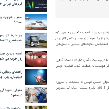
فرم‌های ایرانی ۲۰۲۴
سفر با هواپیما یا
است؟
 زمان دیگری با تغییرات نسلی و فناوری گره
چرا بلیط اتوبوس
ش از یک‌سوم بازار رسمی کشور اکنون در
همیشه پر تقاضا
مشارکت و انتظاراتش تفاوت‌های بنیادین با نسل‌های
آبسه دندان چیس
روز خوب می‌ شو
را در وضعیت «گذار» قرار داده است؛ گذاری
 اگر هوشمندانه هدایت شود، ظرفیت جهش
راهنمای ردیابی ت
دیجیتال، چرا، چگ
گزارش, ارزیابی‌های رسمی نشان می‌دهد تصور گذشته از نسل Z به‌عنوان «نسلی کم‌میل به مشارکت یا منزوی»
نادرست بوده است.آنچه از تحلیل‌های سیاست‌گذار برمی‌آید این است که نسل Z فاقد انگیزه نیست؛ سبک کار متفاوتی
معرفی نمایندگی
در مشهد
لوکیشن هتل عبا