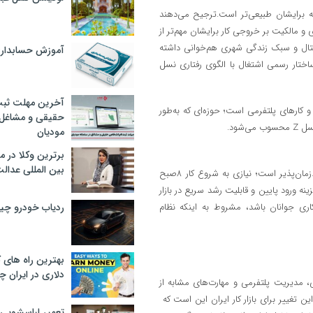
نه برایشان طبیعی‌تر است.ترجیح می‌دهند
ی و مالکیت بر خروجی کار برایشان مهم‌تر از
تال و سبک زندگی شهری هم‌خوانی داشته
آموزش حسابدار
ق ساختار رسمی اشتغال با الگوی رفتاری نسل
آخرین مهلت ثبت
کارهای پلتفرمی است؛ حوزه‌ای که به‌طور
حقیقی و مشاغل د
شود.
مودیان
برترین وکلا در 
بین المللی عدالت
امکان کار مستقل فراهم می‌کند؛ همان چیزی که نسل جدید دنبال آن است.زمان‌پذیر است؛ نیازی به شروع کار ۸صبح
 هم‌افزایی دارد.هزینه ورود پایین و قابلیت رشد سریع در بازار
اری جوانان باشد، مشروط به اینکه نظام
ردیاب خودرو چ
بهترین راه های
دلاری در ایران
 مدیریت پلتفرمی و مهارت‌های مشابه از
تغییر برای بازار کار ایران این است که
تعمیر لباسشویی 