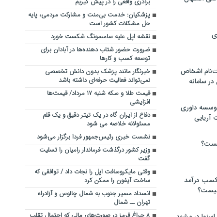
برادری واقعی را در پیش گیریم
پزشکیان: خدمت بی‌منت و مشارکت مردمی، پایه
حل مشکلات کشور است
ی
نقشه اپل علیه سامسونگ شکست خورد
ضرورت حضور شتاب ‌دهنده‌ها در آبادان برای
توسعه کسب‌ و کارها
‌نام اشخاص
خبرنگار مانند پزشک بدون دانش تخصصی
نمی‌تواند فعالیت حرفه‌ای داشته باشد
ر سامانه
قیمت طلا و سکه شنبه ۱۷ مرداد/ قیمت‌ها
افزایشی
موسسه داوری
دفاع از ایران گاه در یک تیتر دقیق و یک قلم
 آریایی
مسئولانه خلاصه می شود
نشست خبری رئیس‌جمهور فردا برگزار می‌شود
یست؟
وزیر کشور درگذشت فرماندار رامیان را تسلیت
گفت
وقتی مایکروسافت اپل را نجات داد / توافقی که
 کسب درآمد
ساخت آیفون را ممکن کرد
 چیست؟
انسداد مسیر جنوب به شمال چالوس و آزادراه
تهران ــ شمال
۸ چراغ قرمز در صورت‌های مالی که احتمال تقلب
اسنوا در مشهد