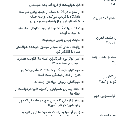
فرار هواپیماها از فرودگاه جده عربستان
از سقوط در QS تا حذف از تایمز، وقتی سیاست
دانشگاه را قربانی می‌کند/ روایت حذف
 قطار؟ کدام بهتر
دانشگاه‌های ایران از رتبه‌بندی‌های جهانی
نجات میراث گره‌خورده ایران؛ از دارهای خاموش
تا امید به آینده
 مشهد تهران
مالیات پنهان بنزین بی‌کیفیت
 است؟
روایت نامه‌ای که سردار موسوی فرمانده هوافضای
سپاه را غافلگیر کرد
ت و بعد از چند
امیر ابوترابی: خبرنگاران زمینه‌ساز تقویت بصیرت
د؟
عمومی جامعه هستند
خبرنگاران رزمندگانی هستند که مأموریت‌شان
دفاع از اقتدار فرهنگی ملت است
راکنش ارز
ونه و کجا؟
خبرنگاران، راویان بی‌ادعای زمانه‌اند
انتقاد بیماران هموفیلی از کمبود دارو؛ درخواست از
رسانه‌ها
 لباسشویی دوو
ببینید| از مالی تا ساحل عاج در جاده کربلا/ مهر
رهبر شهید در قلب آفریقا
زمان آن فرا رسیده که به خود متکی باشیم و
سی اصفهان