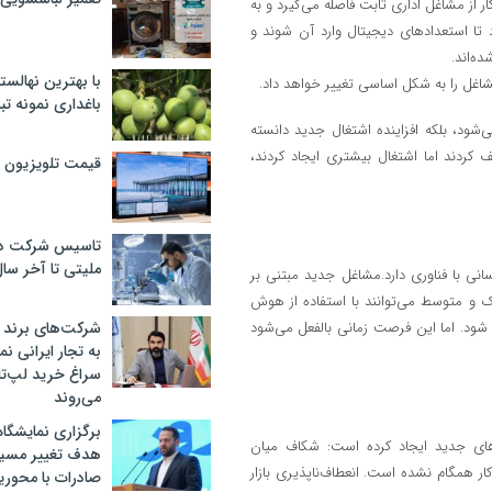
ار از مشاغل اداری ثابت فاصله می‌گیرد و به
 تا استعدادهای دیجیتال وارد آن شوند و
ه‌اند.
با بهترین نهالستا
غل را به شکل اساسی تغییر خواهد داد.
باغداری نمونه ت
شود، بلکه افزاینده اشتغال جدید دانسته
کردند اما اشتغال بیشتری ایجاد کردند،
قیمت تلویزیون در ۲
تاسیس شرکت دان
ملیتی تا آخر سا
سانی با فناوری دارد.مشاغل جدید مبتنی بر
ک و متوسط می‌توانند با استفاده از هوش
 شود. اما این فرصت زمانی بالفعل می‌شود
شرکت‌های برند کا
به تجار ایرانی ن
سراغ خرید لپ‌ت
می‌روند
برگزاری نمایشگاه 
‌های جدید ایجاد کرده است: شکاف میان
هدف تغییر مسیر
ر همگام نشده است. انعطاف‌ناپذیری بازار
صادرات با محور