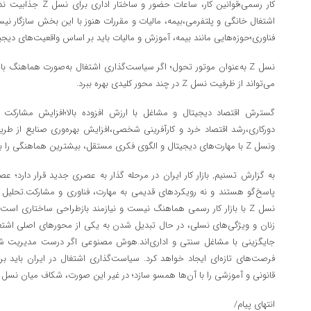
کار رسمی؛قوانین کار، سا
اشتغال خانگی و پلتفرمی،بیمه، مالیات و مقررات هنوز با این بخش سازگار نیس
فناوری؛حوزه‌هایی مانند بیمه، آموزش و مالیات باید بر اساس واقعیت‌های دیجی
نسل Z به‌عنوان موتور تحول؛ اگر سیاست‌گذاری اشتغال به‌صورت هماهنگ ب
می‌تواند از ظرفیت نسل Z در چند محور کلیدی بهره ببرد.
گسترش اقتصاد دیجیتال و مشاغل با ارزش افزوده بالا؛افزایش مشارکت 
دورکاری،رشد اقتصاد خرد و کارآفرینی شخصی،افزایش بهره‌وری صنایع از 
ونسل Z با مهارت‌های دیجیتال و الگوی فکری مستقل، بیشترین هماهنگی را با این آینده دارد.
به گزارش تسنیم, بازار کار ایران در مرحله گذار به عصری جدید قرار دارد؛ 
پاسخ‌گو هستند و نه رویکردهای قدیمی به مهارت، فناوری و مشارکت.تحلی
نسل Z با بازار کار رسمی هماهنگ نیست و نیازمند بازطراحی ساختاری است
زنان و ویژگی‌های نسلی، در حال تبدیل شدن به یکی از محورهای اصلی اشتغ
جایگزینی با مشاغل سنتی و اداری‌اند.هوش مصنوعی اگر درست مدیریت شود،
فرصت‌های تازه‌ای ایجاد خواهد کرد. سیاست‌گذاری اشتغال در ایران باید بر 
قانونی و آموزشی را با آن‌ها همسو سازد؛ در غیر این صورت، شکاف میان نسل ج
انتهای پیام/