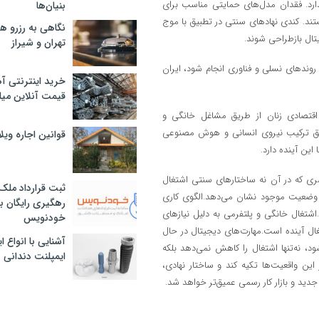
عات حضور و ساختار اداری برای نسل Z جذابیت ندارد. فقدان مدل‌های حمایتی مناسب برای
بنیان‌ها
تند. کندی نهادهای سنتی در تطبیق با موج
نگاهی به رزرو ه
تال بازطراحی شوند.
تهران و شیراز
ا روندهای نسلی و فناوری انجام شود، ایران
خرید اینترنتی آ
قیمت آنلاین میلگرد
اقتصادی زنان از طریق مشاغل خانگی و
طریق ترکیب نیروی انسانی و هوش مصنوعی
قوانین اجاره وی
عصری که در آن نه ساختارهای سنتی اشتغال
ثبت قرارداد ملک
ل وضعیت موجود نشان می‌دهد.الگوی کاری
رهگیری رایگان با
.اشتغال خانگی و پلتفرمی به دلیل نیازهای
خودنویس
ال آینده است.مهارت‌های دیجیتال در حال
آشنایی با انواع 
 نه‌تنها اشتغال را کاهش نمی‌دهد بلکه
ایمپلنت دندانی
این واقعیت‌ها تکیه کند و ساختار نهادی،
دید و بازار کار رسمی عمیق‌تر خواهد شد.