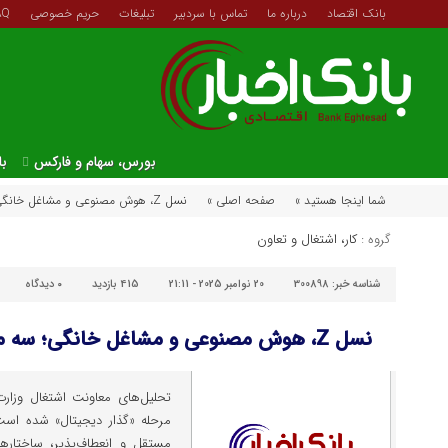
بانک اقتصاد
درباره ما
تماس با سردبیر
تبلیغات
حریم خصوصی
AQ
بورس، سهام و فارکس
با
شما اینجا هستید »
صفحه اصلی »
نسل Z، هوش مصنوعی و مشاغل خانگی؛ سه موتور تحول بازار کار ایران
گروه :
کار، اشتغال و تعاون
شناسه خبر:
300898
20 نوامبر 2025 - 21:11
415 بازدید
۰
دیدگاه
نسل Z، هوش مصنوعی و مشاغل خانگی؛ سه موتور تحول بازار کار ایران
تحلیل‌های معاونت اشتغال وزارت 
مرحله «گذار دیجیتال» شده است
مستقل و انعطاف‌پذیر، ساختار