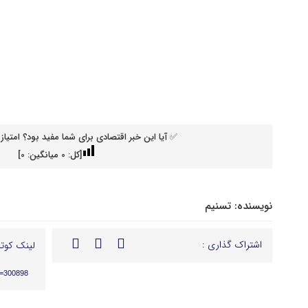
✅ آیا این خبر اقتصادی برای شما مفید بود؟ امتیاز 
[کل:
0
میانگین:
0
]
نویسنده:
تسنیم
اشتراک گذاری :
لینک کوتا
p=300898