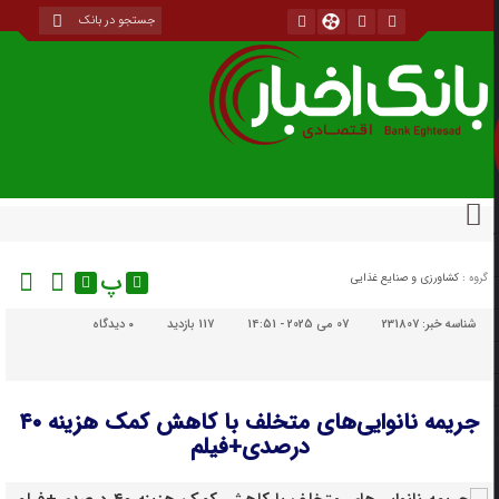
پ
گروه :
کشاورزی و صنایع غذایی
شناسه خبر:
231807
07 می 2025 - 14:51
117 بازدید
۰
دیدگاه
جریمه نانوایی‌های متخلف با کاهش کمک هزینه ۴۰
درصدی+فیلم