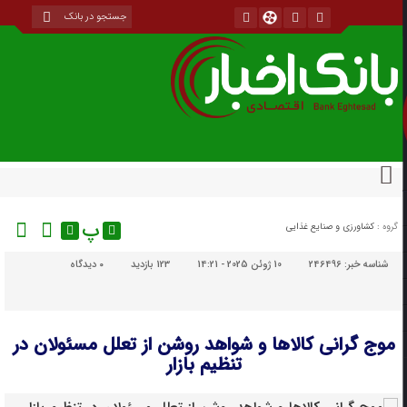
پ
گروه :
کشاورزی و صنایع غذایی
شناسه خبر:
246496
10 ژوئن 2025 - 14:21
123 بازدید
۰
دیدگاه
موج گرانی کالاها و شواهد روشن از تعلل مسئولان در
تنظیم بازار