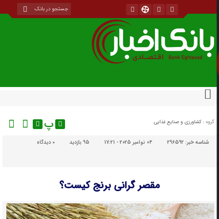
پ
گروه :
کشاورزی و صنایع غذایی
شناسه خبر:
296592
04 نوامبر 2025 - 17:21
95 بازدید
۰
دیدگاه
مقصر گرانی برنج کیست؟