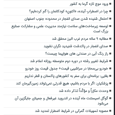
ورود موج تازه گرما به کشور
چرا در اضطرابِ آینده، «اکنونِ» کودکانمان را گم کرده‌ایم؟
احتمال شنیده شدن صدای انفجار در محدوده جنوب اصفهان
توسعه زیرساخت‌های سلامت نیازمند مدیریت علمی و مشارکت صنایع
بزرگ است
مطالبه ۹ ساله مردم غرب البرز محقق شد
صدای انفجار در پاکدشت شنیدید نگران نشوید
راز رنگ آبی در صندلی های هواپیما چیست؟
شرایط تغییر رشته در دوره دوم متوسطه روزانه اعلام شد
خودرو بی‌محابا در سراشیبی قیمت+ جدول قیمت روز خودرو
بقایی: برنامه‌ای برای سفر به کشورهای پاکستان و قطر نداریم
پزشکیان: اگر با مردم باشیم، هیچ قدرتی نمی‌تواند زمین‌گیرمان کند
وحدت مکرّراً و مؤکّداً تذکر داده شد
گوگل اسیستنت ماه آینده در اندروید غیرفعال و جمینای جایگزین آن
می‌شود
مصوبه تسهیلات گمرکی در شرایط اضطرار تمدید شد