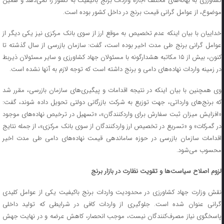
کشاورزی به بهانه‌های مختلف اجازه واردات برنج باکیفیت به کشور را نمی‌دهد و همین
موضوع، از عوامل گرانی قیمت برنج در داخل کشور بوده است.
خداییان با بیان اینکه عدم تخصیص به موقع ارز از سوی بانک مرکزی نیز یکی دیگر از
عوامل گرانی برنج طی مدت اخیر بوده است، گفت: سازمان بازرسی از سال گذشته تا
کنون، بیش از ۱۵ مکاتبه هشدارگونه با مسئولان جهاد کشاورزی و سایر مسئولان ذیربط
در زمینه واردات نهاده‌های دامی و برنج داشته است که توجه لازم به آنها نشده است.
وی همچنین با بیان اینکه در نتیجه اقدامات و پیگیری‌های سازمان بازرسی، مقرر شد
که برنج‌های وارداتی، جهت توزیع به شرکت بازرگانی دولتی تحویل داده شوند، گفت:
«افزایش میزان ثبت سفارش برای واردکنندگان»، «تسهیل در ترخیص نهاده‌های موجود
در گمرکات» و «تسریع در تخصیص ارز واردکنندگان از سوی بانک مرکزی»، از جمله نتایج
اقدامات سازمان بازرسی در حوزه ساماندهی قیمت نهاده‌های دامی طی مدت اخیر
محسوب می‌شود.
لزوم اصلاح سیاست‌ها و تقویت نظارت در بازار برنج
نقش وزارت جهاد کشاورزی در محدودیت واردات برنج باکیفیت یکی از عوامل کلیدی
گرانی عنوان شده است. جلوگیری از واردات کافی در شرایطی که تولید داخلی
پاسخگوی نیاز مصرف‌کنندگان نیست، موجب انحصار، کاهش عرضه و در نهایت جهش