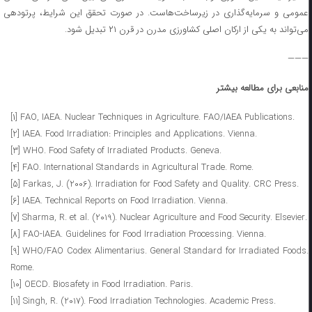
عمومی و سرمایه‌گذاری در زیرساخت‌هاست. در صورت تحقق این شرایط، پرتودهی
می‌تواند به یکی از ارکان اصلی کشاورزی مدرن در قرن ۲۱ تبدیل شود.
———
منابعی برای مطالعه بیشتر
[۱] FAO, IAEA. Nuclear Techniques in Agriculture. FAO/IAEA Publications.
[2] IAEA. Food Irradiation: Principles and Applications. Vienna.
[3] WHO. Food Safety of Irradiated Products. Geneva.
[4] FAO. International Standards in Agricultural Trade. Rome.
[5] Farkas, J. (2006). Irradiation for Food Safety and Quality. CRC Press.
[6] IAEA. Technical Reports on Food Irradiation. Vienna.
[7] Sharma, R. et al. (2019). Nuclear Agriculture and Food Security. Elsevier.
[8] FAO-IAEA. Guidelines for Food Irradiation Processing. Vienna.
[9] WHO/FAO Codex Alimentarius. General Standard for Irradiated Foods.
Rome.
[10] OECD. Biosafety in Food Irradiation. Paris.
[11] Singh, R. (2017). Food Irradiation Technologies. Academic Press.