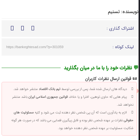
نویسنده:
تسنیم
اشتراک گذاری :
لینک کوتاه :
https://bankeghtesad.com/?p=301059
💬 نظرات خود را با ما در میان بگذارید
📜 قوانین ارسال نظرات کاربران
دیدگاه های ارسال شده شما، پس از بررسی توسط
تیم بانک اقتصاد
منتشر خواهد شد.
پیام هایی که حاوی توهین، افترا و یا خلاف
قوانین جمهوری اسلامی ایران
باشد منتشر
نخواهد شد.
لازم به یادآوری است که آی پی شخص نظر دهنده ثبت می شود و کلیه
مسئولیت های
حقوقی
نظرات بر عهده شخص نظر بوده و قابل پیگیری قضایی می باشد که در صورت هر گونه
شکایت مسئولیت بر عهده شخص نظر دهنده خواهد بود.