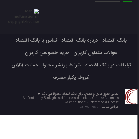
بانک اقتصاد
درباره بانک اقتصاد
تماس با بانک اقتصاد
سوالات متداول کاربران
حریم خصوصی کاربران
تبلیغات در بانک اقتصاد
شرایط بازنشر محتوا
حمایت آنلاین
ظروف یکبار مصرف
تمامی حقوق مادی و معنوی برای بانک‌اقتصاد محفوظ می باشد ❤️
All Content by Bankeghtesad is licensed under a Creative Commons
Attribution 4.0 International License ©️
طراحی سایت :
bankeghtesad