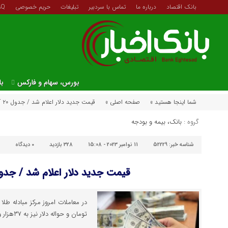
بانک اقتصاد
درباره ما
تماس با سردبیر
تبلیغات
حریم خصوصی
AQ
بورس، سهام و فارکس
با
شما اینجا هستید »
صفحه اصلی »
قیمت جدید دلار اعلام شد / جدول ۲۰ آبان
گروه :
بانک، بیمه و بودجه
شناسه خبر:
52229
11 نوامبر 2023 - 15:08
328 بازدید
۰
دیدگاه
قیمت جدید دلار اعلام شد / جدول ۲۰ آ
تومان و حواله دلار نیز به ۳۷هزار و ۶۳۱ تومان رسید.