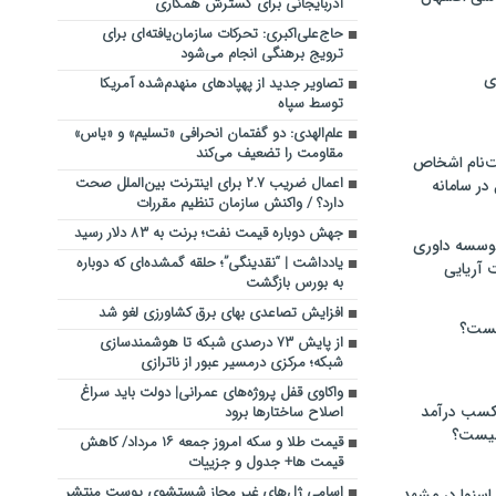
آذربایجانی برای گسترش همکاری
حاج‌علی‌اکبری: تحرکات سازمان‌یافته‌ای برای
ترویج برهنگی انجام می‌شود
ی
تصاویر جدید از پهپادهای منهدم‌شده آمریکا
توسط سپاه
علم‌الهدی: دو گفتمان انحرافی «تسلیم» و «یاس»
مقاومت را تضعیف می‌کند
‌نام اشخاص
اعمال ضریب ۲.۷ برای اینترنت بین‌الملل صحت
ر سامانه
دارد؟ / واکنش سازمان تنظیم مقررات
جهش دوباره قیمت نفت؛ برنت به ۸۳ دلار رسید
موسسه داوری
یادداشت | “نقدینگی”؛ حلقه گمشده‌ای که دوباره
 آریایی
به بورس بازگشت
افزایش تصاعدی بهای برق کشاورزی لغو شد
یست؟
از پایش ۷۳ درصدی شبکه تا هوشمندسازی
شبکه؛ مرکزی درمسیر عبور از ناترازی
واکاوی قفل پروژه‌های عمرانی| دولت باید سراغ
 کسب درآمد
اصلاح ساختارها برود
 چیست؟
قیمت طلا و سکه امروز جمعه ۱۶ مرداد/ کاهش
قیمت ها+ جدول و جزییات
اسامی ژل‌های غیر مجاز شستشوی پوست منتشر
اسنوا در مشهد