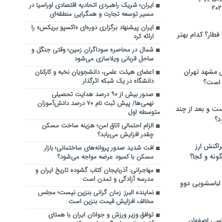
ایران؛ شریک راهبردی اتحادیه اقتصادی اوراسیا در
مسیر توسعه تجارت و همگرایی منطقه‌ای
ایران پیشنهاد برگزاری دوره‌ای «اکسپو بریکس» را
 قطار؟ کدام بهتر
ارائه کرد
شمال در محاصره سوداگران زمین؛ وقتی جنگل و
ساحل قربانی ویلاسازی می‌شود
 مشهد تهران
اعضای هیئت علمی، دانشجویان نخبه و کارکنان
دانشگاه در یک شبکه‌ اثرگذار
 است؟
صدور بیش از ۹۰ درصد هدایت تحصیلی
نهمی‌ها/ پیش ثبت نام ۷۰ درصد دانش‌آموزان
ت و بعد از چند
متوسطه اول
د؟
الزام احتمالی اتاق امن؛ هزینه ساخت مسکن
چقدر افزایش می‌یابد؟
راکنش ارز
افت شدید صدور پروانه‌های ساختمانی؛ بازار
ونه و کجا؟
مسکن با کمبود عرضه مواجه می‌شود؟
مهاجرانی: آذربایجان کتاب گشوده تاریخ ایران و
مدرسه آزادگی و تمدن است
 لباسشویی دوو
نماینده البرز: زمان گرانی بنزین نیست؛ مجلس
مخالف افزایش قیمت بنزین است
توافق وزیر ورزش و جوانان ایران با همتای
سی اصفهان