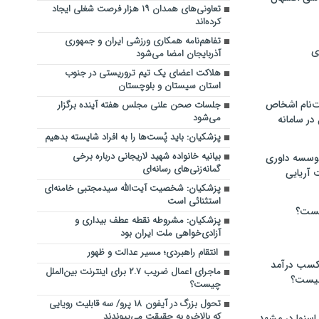
تعاونی‌های همدان ۱۹ هزار فرصت شغلی ایجاد
کرده‌اند
تفاهم‌نامه همکاری ورزشی ایران و جمهوری
ی
آذربایجان امضا می‌شود
هلاکت اعضای یک تیم تروریستی در جنوب
استان سیستان و بلوچستان
‌نام اشخاص
جلسات صحن علنی مجلس هفته آینده برگزار
می‌شود
ر سامانه
پزشکیان: باید پُست‌ها را به افراد شایسته بدهیم
بیانیه خانواده شهید لاریجانی درباره برخی
موسسه داوری
گمانه‌زنی‌های رسانه‌ای
 آریایی
پزشکیان: شخصیت آیت‌الله سیدمجتبی خامنه‌ای
استثنائی است
یست؟
پزشکیان: مشروطه نقطه عطف بیداری و
آزادی‌خواهی ملت ایران بود
انتقام راهبردی؛ مسیر عدالت و ظهور
 کسب درآمد
ماجرای اعمال ضریب ۲.۷ برای اینترنت بین‌الملل
 چیست؟
چیست؟
تحول بزرگ در آیفون ۱۸ پرو/ سه قابلیت رویایی
که بالاخره به حقیقت می‌پیوندند
اسنوا در مشهد