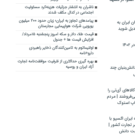
ناشران به انتشار جزئیات هزینه‌کرد مسئولیت
اجتماعی در کدال مکلف شدند
پیامدهای تجاوز به ایران؛ زیان حدود ۲۰۰ میلیون
ن ایران به
یورویی شرکت هواپیمایی مجارستان
بدیل شوید
قیمت طلا، دلار و سکه امروز پنجشنبه ۱۵مرداد/
افزایش قیمت ها + جدول
۱۴۰
اولتیماتوم به تامین‌کنندگان ذخایر راهبردی
دارو+نامه
بهره گیری حداکثری از ظرفیت موافقت‌نامه تجارت
آزاد ایران و روسیه
ش‌بنیان چند
ل
لاهای آی‌تی را
می‌فروشند | مردم
اپ استوک
ایران اکسپو با
 تجارت کشور |
یت دانش