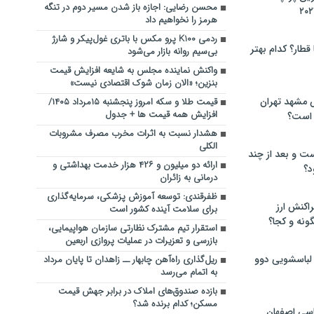
محسن رضایی: اجازه باز شدن مسیر دوم در تنگه
هرمز را نخواهیم داد
ردمی K100 پرو مکس با باتری غول‌پیکر و شارژ
 قطار؟ کدام بهتر
بی‌سیم روانه بازار می‌شود
واکنش نماینده مجلس به شایعه افزایش قیمت
بنزین؛ «الان زمان شوک اقتصادی نیست»
 مشهد تهران
قیمت طلا و سکه امروز پنجشنبه ۱۵مرداد ۱۴۰۵/
افزایش همه قیمت ها + جدول
 است؟
هشدار نسبت به اثرات مخرب مصرف مشروبات
الکلی
ت و بعد از چند
ارائه دو میلیون و ۴۲۶ هزار خدمت بهداشتی و
د؟
درمانی به زائران
ظفرقندی: توسعه آموزش پزشکی، سرمایه‌گذاری
راکنش ارز
برای سلامت آینده کشور است
ونه و کجا؟
استقرار تیم مشترک نظارتی سازمان هواپیمایی،
بازرسی و تعزیرات در عملیات پروازی اربعین
 لباسشویی دوو
ریل‌گذاری راه‌آهن چابهار ــ زاهدان تا پایان مرداد
به اتمام می‌رسد
بازده صندوق‌های املاک در برابر جهش قیمت
مسکن؛ کدام برنده شد؟
سی اصفهان