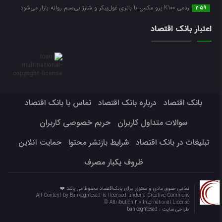
ردمی K100 پرو مکس با باتری غول‌پیکر و شارژ بی‌سیم روانه بازار می‌شود
2:59
اعتبار بانک اقتصاد
بانک اقتصاد
درباره بانک اقتصاد
تماس با بانک اقتصاد
سوالات متداول کاربران
حریم خصوصی کاربران
تبلیغات در بانک اقتصاد
شرایط بازنشر محتوا
حمایت آنلاین
ظروف یکبار مصرف
تمامی حقوق مادی و معنوی برای بانک‌اقتصاد محفوظ می باشد ❤️
All Content by Bankeghtesad is licensed under a Creative Commons
Attribution 4.0 International License ©️
طراحی سایت :
bankeghtesad