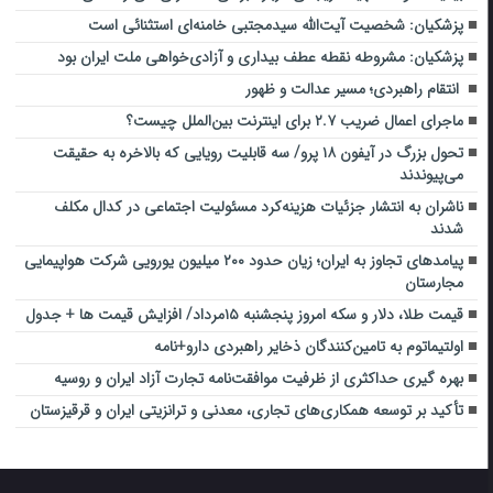
پزشکیان: شخصیت آیت‌الله سیدمجتبی خامنه‌ای استثنائی است
پزشکیان: مشروطه نقطه عطف بیداری و آزادی‌خواهی ملت ایران بود
انتقام راهبردی؛ مسیر عدالت و ظهور
ماجرای اعمال ضریب ۲.۷ برای اینترنت بین‌الملل چیست؟
تحول بزرگ در آیفون ۱۸ پرو/ سه قابلیت رویایی که بالاخره به حقیقت
می‌پیوندند
ناشران به انتشار جزئیات هزینه‌کرد مسئولیت اجتماعی در کدال مکلف
شدند
پیامدهای تجاوز به ایران؛ زیان حدود ۲۰۰ میلیون یورویی شرکت هواپیمایی
مجارستان
قیمت طلا، دلار و سکه امروز پنجشنبه ۱۵مرداد/ افزایش قیمت ها + جدول
اولتیماتوم به تامین‌کنندگان ذخایر راهبردی دارو+نامه
بهره گیری حداکثری از ظرفیت موافقت‌نامه تجارت آزاد ایران و روسیه
تأکید بر توسعه همکاری‌های تجاری، معدنی و ترانزیتی ایران و قرقیزستان