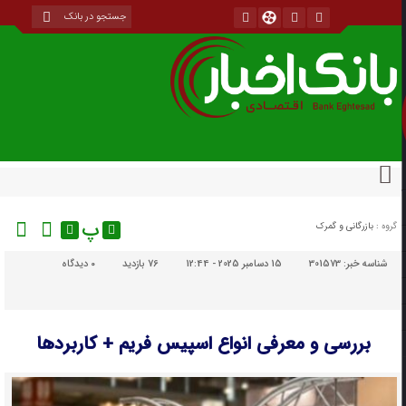
پ
گروه :
بازرگانی و گمرک
شناسه خبر:
301573
15 دسامبر 2025 - 12:44
76 بازدید
۰
دیدگاه
بررسی و معرفی انواع اسپیس فریم + کاربردها