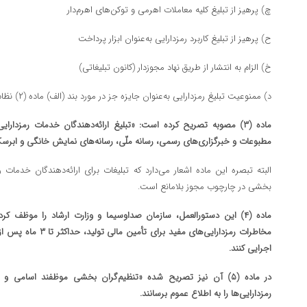
چ) پرهیز از تبلیغ کلیه معاملات اهرمی و توکن‌های اهرم‌دار
ح) پرهیز از تبلیغ کاربرد رمزدارایی به‌عنوان ابزار پرداخت
خ) الزام به انتشار از طریق نهاد مجوزدار (کانون تبلیغاتی)
د) ممنوعیت تبلیغ رمزدارایی به‌عنوان جایزه جز در مورد بند (الف) ماده (۲) نظام‌نامه موضوع این سند.
ماده (۳) مصوبه تصریح کرده است: «تبلیغ ارائه‌دهندگان خدمات رمزدا
مطبوعات و خبرگزاری‌های رسمی، رسانه ملّی، رسانه‌های نمایش خانگی و ابرسک
البته تبصره این ماده اشعار می‌دارد که تبلیغات برای ارائه‌دهندگان خدمات 
بخشی در چارچوب مجوز بلامانع است.
ماده (۴) این دستورالعمل، سازمان صداوسیما و وزارت ارشاد را موظف
مخاطرات رمزدارایی‌های مف
اجرایی کنند.
در ماده (۵) آن نیز تصریح شده «تنظیم‌گران بخشی موظفند اسامی و
رمزدارایی‌ها را به اطلاع عموم برسانند.