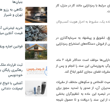
بنیان‌ها
‌های مرتبط با رمزدارایی مانند کار در منزل، کار
نگاهی به رزرو ه
ت.
تهران و شیراز
اده یک، مشروط به احزار هویت کسب‌وکار،
خرید اینترنتی آ
قیمت آنلاین میلگرد
بلیغ، تشویق و پیشنهاد به سرمایه‌گذاری در
از فروش دستگاه‌های استخراج رمزدارایی
قوانین اجاره وی
بر اساس ماده (۸)، با توجه به پویایی فضای کسب‌وکار، کمیته تخصصی رمزدارایی‌ها موظف است حداکثر ظرف ۶ ماه،
ثبت قرارداد ملک
‌گر، به‌روزرسانی این سند را انجام و پس از
رهگیری رایگان با
قررات فضای مجازی کشور ابلاغ کند.
خودنویس
محرومیت اشخاص و سکو‌های متخلف از مقررات
آشنایی با انواع 
مدیران آن، از صدور یا تمدید مجوز برای
ایمپلنت دندانی
 تبصره این ماده به تنظیم‌گران بخشی
 از این سند را دریافت و تا حصول نتیجه