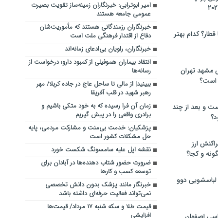
امیر ابوترابی: خبرنگاران زمینه‌ساز تقویت بصیرت
عمومی جامعه هستند
خبرنگاران رزمندگانی هستند که مأموریت‌شان
 قطار؟ کدام بهتر
دفاع از اقتدار فرهنگی ملت است
خبرنگاران، راویان بی‌ادعای زمانه‌اند
انتقاد بیماران هموفیلی از کمبود دارو؛ درخواست از
 مشهد تهران
رسانه‌ها
 است؟
ببینید| از مالی تا ساحل عاج در جاده کربلا/ مهر
رهبر شهید در قلب آفریقا
زمان آن فرا رسیده که به خود متکی باشیم و
ت و بعد از چند
برادری واقعی را در پیش گیریم
د؟
پزشکیان: خدمت بی‌منت و مشارکت مردمی، پایه
حل مشکلات کشور است
راکنش ارز
نقشه اپل علیه سامسونگ شکست خورد
ونه و کجا؟
ضرورت حضور شتاب ‌دهنده‌ها در آبادان برای
توسعه کسب‌ و کارها
 لباسشویی دوو
خبرنگار مانند پزشک بدون دانش تخصصی
نمی‌تواند فعالیت حرفه‌ای داشته باشد
قیمت طلا و سکه شنبه ۱۷ مرداد/ قیمت‌ها
افزایشی
سی اصفهان