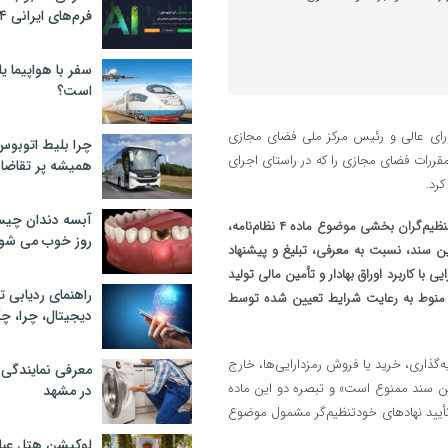
فرم‌های ایرانی ۲۰۲۴
سفر با هواپیما یا
است؟
شورای عالی و رئیس مرکز ملی فضای مجازی
چرا بلیط اتوبوس
۱۴۰۳/۱۱/۲۴ کمیسیون عالی تنظیم مقررات فضای مجازی را که در راستای اجرای
همیشه پر تقاضا
رد.
آبسه دندان چیس
بر اساس ماده (۱) این مصوبه، ارائه‌دهندگان خدمات رمزدارایی دارای مجوز از تنظیم‌گران بخشی موضوع ماده ۴ نظام‌نامه،
روز خوب می‌ شو
ین سند، نسبت به معرفی، تبلیغ و پیشنهاد
 با کاربرد اوراق بهادار و تأمین مالی تولید
راهنمای ردیابی ت
 منوط به رعایت شرایط تعیین شده توسط
دیجیتال، چرا، چگ
‌گذاری، خرید یا فروش رمزدارایی‌ها، خارج
معرفی نمایندگی
رد ماده یک، در فضای مجازی و انواع رسانه‌ها تا ابلاغ موضوع ماده ۸ این سند ممنوع است» و تبصره دو این ماده
در مشهد
أیید نهاد‌های خودتنظیم‌گر مشمول موضوع
لوکیشن هتل عبا