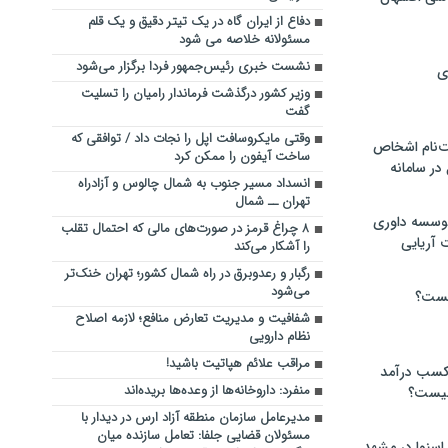
دفاع از ایران گاه در یک تیتر دقیق و یک قلم
مسئولانه خلاصه می شود
نشست خبری رئیس‌جمهور فردا برگزار می‌شود
ی
وزیر کشور درگذشت فرماندار رامیان را تسلیت
گفت
وقتی مایکروسافت اپل را نجات داد / توافقی که
‌نام اشخاص
ساخت آیفون را ممکن کرد
ر سامانه
انسداد مسیر جنوب به شمال چالوس و آزادراه
تهران ــ شمال
موسسه داوری
۸ چراغ قرمز در صورت‌های مالی که احتمال تقلب
 آریایی
را آشکار می‌کند
رگبار و رعدوبرق در راه شمال کشور؛ تهران خنک‌تر
می‌شود
یست؟
شفافیت و مدیریت تعارض منافع؛ لازمه اصلاح
نظام دارویی
مراقب علائم هپاتیت باشید!
 کسب درآمد
منفرد: داروخانه‌ها از وعده‌ها بریده‌اند
 چیست؟
مدیرعامل سازمان منطقه آزاد ارس در دیدار با
مسئولان قضایی جلفا: تعامل سازنده میان
اسنوا در مشهد