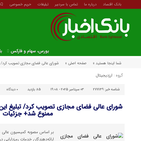
بانک اقتصاد
درباره ما
تماس با سردبیر
تبلیغات
حریم خصوصی
AQ
بورس، سهام و فارکس
با
شما اینجا هستید »
صفحه اصلی »
شورای عالی فضای مجازی تصویب کرد/ ت
گروه :
ارزدیجیتال
شناسه خبر:
277149
03 سپتامبر 2025 - 19:08
85 بازدید
۰
دیدگاه
شورای عالی فضای مجازی تصویب کرد/ تبلیغ این
ممنوع شد+ جزئیات
بر اساس مصوبه کمیسیون عالی تن
ارائه‌دهندگان خدمات رمزدارایی در