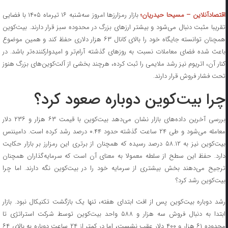
قتصادآنلاین – مسیحا حیدریان؛
بازار رمزارزها امروز سه‌شنبه ۱۶ تیرماه ۱۴۰۵ با فضایی
تقریبا مثبت دنبال می‌شود و بیشتر ارزهای بزرگ در محدوده سبز قرار دارند. بیت‌کوین
همچنان توانسته جایگاه خود را بالای کانال ۶۳ هزار دلاری حفظ کند و همین موضوع
باعث شده فضای معاملات نسبت به روز‌های گذشته آرام‌تر و امیدوارکننده‌تر باشد. در
کنار آن، اتریوم نیز رشد ملایمی را ثبت کرده، هرچند بخشی از آلت‌کوین‌های بزرگ هنوز
تحت فشار فروش قرار دارند.
چرا بیت‌کوین دوباره صعود کرد؟
بررسی آخرین داده‌های بازار نشان می‌دهد بیت‌کوین با قیمت ۶۳ هزار و ۲۳۶ دلار
معامله می‌شود و طی ۲۴ ساعت گذشته حدود ۰.۴۴ درصد رشد کرده است. دامیننس
بیت‌کوین نیز به ۵۸.۱۲ درصد رسیده که همچنان از برتری این رمزارز بر بازار حکایت
دارد. حفظ این سطح از سلطه معمولا به معنای آن است که سرمایه‌گذاران همچنان
ترجیح می‌دهند بخش بیشتری از سرمایه خود را در بیت‌کوین نگه دارند. اما چرا
بیت‌کوین رشد کرد؟
رشد دوباره بیت‌کوین پس از افت ابتدای هفته، تنها یک بازگشت تکنیکال نبود. بازار
ابتدا به دنبال فروش سه هزار و ۵۸۸ واحد بیت‌کوین توسط شرکت استراتژی تا
محدوده ۶۱ هزار و ۴۰۰ دلار عقب نشست، اما در کمتر از ۲۴ ساعت دوباره به بالای ۶۴