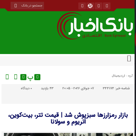
پ
گروه :
ارزدیجیتال
شناسه خبر:
344174
07 جولای 2026 - 20:05
43 بازدید
۰
دیدگاه
بازار رمزارزها سبزپوش شد | قیمت تتر، بیت‌کوین،
اتریوم و سولانا