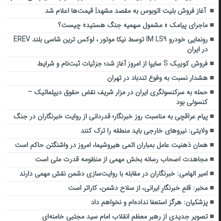
آغاز فروش بلیت اتوبوس به مقصد مشهد| قیمت‌ها اعلام شد
ماجرای پیامک « مشمول سهمیه جنگ هستید» چیست؟
رونمایی خودرو IM LS9 توسط نیکا موتور ، لوکس ترین شاسی بلند EREV
در ایران
فروش کوییک S سایپا از امروز آغاز شد؛ جزئیات ثبت‌نام و شرایط
هشدار نسبت به وفوع تندباد در تهران
حمله به سرکنسولگری ایران در مزار شریف نقض حقوق دیپلماتیک –
کنسولی بود
پیام عراقچی به مناسبت روز خبرنگار؛ قدردانی از روایت خبرنگاران در جنگ
ولایتی: نیروهای خارجی باید منطقه را ترک کنند
همان ذهنیت عامل بمباران اتمی هیروشیما، امروز در واشنگتن حاکم است
مجاهدت اصحاب رسانه بخش مهمی از منظومه قدرت ملی است
امیر الهامی: خبرنگاران در مقابله با روایت‌سازی دشمن نقش مهمی دارند
مخبر: قلمِ خبرنگارِ ایرانی، از سلاح دشمن، کاراتر است
پزشکیان: هرگز استعفا نداده‌ام و نخواهم داد
تصویر جدیدی از رهبر معظم انقلاب امام سید مجتبی خامنه‌ای