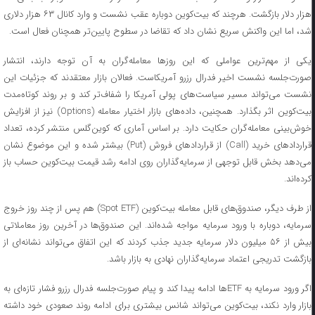
هزار دلار بازگشت. هرچند که بیت‌کوین دوباره عقب نشست و وارد کانال ۶۳ هزار دلاری
شد، اما این واکنش سریع نشان داد که تقاضا در سطوح پایین‌تر همچنان فعال است.
یکی از مهم‌ترین عواملی که این روزها معامله‌گران به آن توجه دارند، انتشار
صورت‌جلسه نشست اخیر فدرال رزرو آمریکاست. فعالان بازار معتقدند که جزئیات این
نشست می‌تواند مسیر سیاست‌های پولی آمریکا را شفاف‌تر کند و بر روند کوتاه‌مدت
بیت‌کوین اثر بگذارد. همچنین، داده‌های بازار اختیار معامله (Options) نیز از افزایش
خوش‌بینی معامله‌گران حکایت دارد. بر اساس آماری که کوین‌گلس منتشر کرده، تعداد
قراردادهای خرید (Call) از قراردادهای فروش (Put) بیشتر شده و این موضوع نشان
می‌دهد بخش قابل توجهی از سرمایه‌گذاران روی ادامه رشد قیمت بیت‌کوین حساب باز
کرده‌اند.
از طرف دیگر، صندوق‌های قابل معامله بیت‌کوین (Spot ETF) هم پس از چند روز خروج
سرمایه، دوباره با ورود سرمایه مواجه شده‌اند. این صندوق‌ها در آخرین روز معاملاتی
بیش از ۵۶ میلیون دلار سرمایه جدید جذب کردند که این اتفاق می‌تواند نشانه‌ای از
بازگشت تدریجی اعتماد سرمایه‌گذاران نهادی به بازار باشد.
اگر ورود سرمایه به ETFها ادامه پیدا کند و پیام صورت‌جلسه فدرال رزرو فشار تازه‌ای به
بازار وارد نکند، بیت‌کوین می‌تواند شانس بیشتری برای ادامه روند صعودی خود داشته