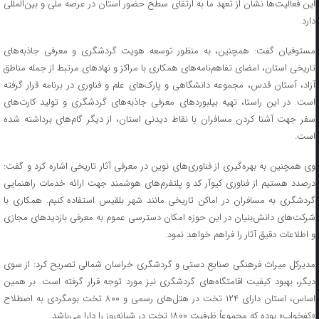
این فعالیت‌ها نشان از تعهد ما به ارتقای سطح حضور استان در عرصه ملی و بین‌المللی
دارد.
مستوفیان گفت: همچنین، به منظور توسعه هویت گردشگری و معرفی جاذبه‌های
تاریخی استان، امضای تفاهم‌نامه‌های همکاری با مراکز و نهادهای مرتبط از جمله مناطق
آزاد، آستان قدس، مجموعه دانشگاهی و پارک‌های علم و فناوری در برنامه قرار گرفته
است. در این راستا، تهیه بیلبوردهای معرفی جاذبه‌های گردشگری و تولید کارت‌های
سفر جهت آشنا کردن مسافران با نقاط دیدنی استان، از دیگر گام‌های برداشته شده
است.
وی همچنین به بهره‌گیری از فناوری‌های نوین در معرفی آثار تاریخی اشاره کرد و گفت:
درصدد هستیم از فناوری کیو‌آر کد و پلتفرم‌های هوشمند جهت ارائه خدمات راهنمایی
گردشگری به مسافران در اماکن تاریخی مانند شهر بلقیس استفاده کنیم. همکاری با
شرکت‌های دانش‌بنیان در این حوزه امکان دسترسی عموم به معرفی بازدیدهای مجازی
و اطلاعات دقیق آثار را فراهم خواهد نمود.
مدیرکل میراث فرهنگی صنایع دستی و گردشگری خراسان شمالی تصریح کرد: از سوی
دیگر، بهبود کیفیت اقامتگاه‌های گردشگری نیز مورد توجه قرار گرفته است. بر همین
اساس، استان دارای ۱۲۴ تخت در هتل‌های رسمی و ۸۰۰ تخت بومگردی به اصطلاح
«کفخواب» بوده که مجموعاً ظرفیت ۱۸۰۰ تخت در شبانه‌روز را دارا می‌باشد.