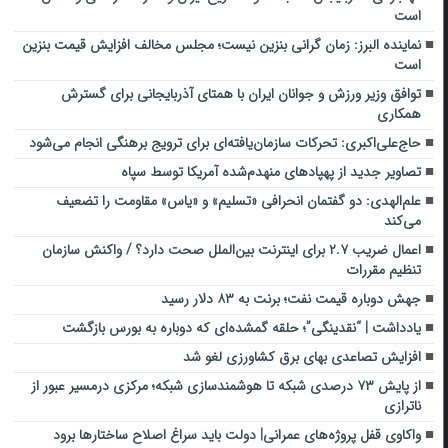
است
نماینده البرز: زمان گرانی بنزین نیست؛ مجلس مخالف افزایش قیمت بنزین
است
توافق وزیر ورزش و جوانان ایران با همتای آذربایجانی برای گسترش
همکاری
حاج‌علی‌اکبری: تحرکات سازمان‌یافته‌ای برای ترویج برهنگی انجام می‌شود
تصاویر جدید از پهپادهای منهدم‌شده آمریکا توسط سپاه
علم‌الهدی: دو گفتمان انحرافی «تسلیم» و «یاس» مقاومت را تضعیف
می‌کند
اعمال ضریب ۲.۷ برای اینترنت بین‌الملل صحت دارد؟ / واکنش سازمان
تنظیم مقررات
جهش دوباره قیمت نفت؛ برنت به ۸۳ دلار رسید
یادداشت | “نقدینگی”؛ حلقه گمشده‌ای که دوباره به بورس بازگشت
افزایش تصاعدی بهای برق کشاورزی لغو شد
از پایش ۷۳ درصدی شبکه تا هوشمندسازی شبکه؛ مرکزی درمسیر عبور از
ناترازی
واکاوی قفل پروژه‌های عمرانی| دولت باید سراغ اصلاح ساختارها برود