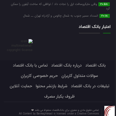
وقتی مایکروسافت اپل را نجات داد / توافقی که ساخت آیفون را ممکن
20:58
کرد
انسداد مسیر جنوب به شمال چالوس و آزادراه تهران ــ شمال
20:18
اعتبار بانک اقتصاد
بانک اقتصاد
درباره بانک اقتصاد
تماس با بانک اقتصاد
سوالات متداول کاربران
حریم خصوصی کاربران
تبلیغات در بانک اقتصاد
شرایط بازنشر محتوا
حمایت آنلاین
ظروف یکبار مصرف
تمامی حقوق مادی و معنوی برای بانک‌اقتصاد محفوظ می باشد ❤️
All Content by Bankeghtesad is licensed under a Creative Commons