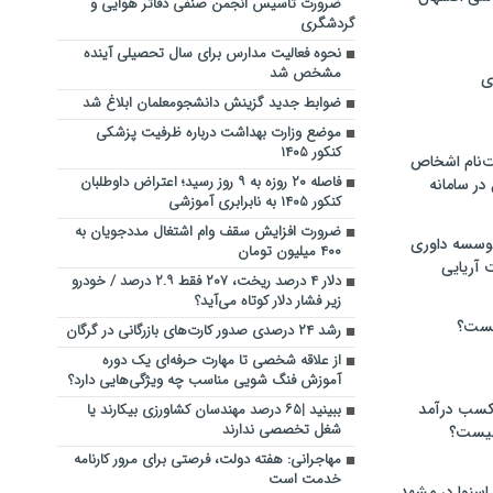
ضرورت تاسیس انجمن صنفی دفاتر هوایی و
گردشگری
نحوه فعالیت مدارس برای سال تحصیلی آینده
مشخص شد
ی
ضوابط جدید گزینش دانشجومعلمان ابلاغ شد
موضع وزارت بهداشت درباره ظرفیت پزشکی
کنکور ۱۴۰۵
‌نام اشخاص
فاصله ۲۰ روزه به ۹ روز رسید؛ اعتراض داوطلبان
ر سامانه
کنکور ۱۴۰۵ به نابرابری آموزشی
ضرورت افزایش سقف وام اشتغال مددجویان به
موسسه داوری
۴۰۰ میلیون تومان
 آریایی
دلار ۴ درصد ریخت، ۲۰۷ فقط ۲.۹ درصد / خودرو
زیر فشار دلار کوتاه می‌آید؟
یست؟
رشد ۲۴ درصدی صدور کارت‌های بازرگانی در گرگان
از علاقه شخصی تا مهارت حرفه‌ای یک دوره
آموزش فنگ شویی مناسب چه ویژگی‌هایی دارد؟
 کسب درآمد
ببینید |۶۵ درصد مهندسان کشاورزی بیکارند یا
شغل تخصصی ندارند
 چیست؟
مهاجرانی: هفته دولت، فرصتی برای مرور کارنامه
خدمت است
اسنوا در مشهد