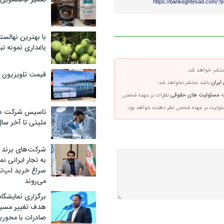
https://bankeghtesad.com/?
با بهترین نهالستا
باغداری نمونه ت
تشر خواهد شد.
قیمت تلویزیون در ۲
ایران
باشد منتشر نخواهد شد.
ه
مسئولیت های حقوقی
نظرات بر عهده شخص
سئولیت بر عهده شخص نظر دهنده خواهد بود.
تاسیس شرکت دان
ملیتی تا آخر سا
شرکت‌های برند کا
به تجار ایرانی ن
سراغ خرید لپ‌ت
می‌روند
برگزاری نمایشگاه 
هدف تغییر مسیر
صادرات با محور