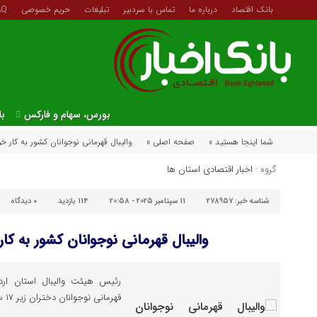
بانک اقتصاد
درباره ما
تماس با سردبیر
تبلیغات
حریم خصوصی
AQ
بورس، سهام و فارکس
با
شما اینجا هستید »
صفحه اصلی »
والیبال قهرمانی نوجوانان کشور به کار خو
گروه :
اخبار اقتصادی استان ها
شناسه خبر:
278957
11 سپتامبر 2025 - 20:58
114 بازدید
۰
دیدگاه
والیبال قهرمانی نوجوانان کشور به کار
رئیس هیئت والیبال استان اردب
قهرمانی نوجوانان دختران زیر ۱۷ سال کشور در استان اردبیل انجام شد.