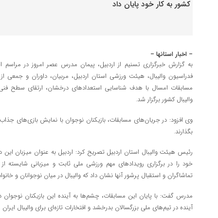
– اخبار استانها –
به گزارش خبرگزاری تسنیم از اردبیل، پیمان مدرس عصر امروز در مراسم ا
فدراسیون والیبال، هیئت ورزشی استان اردبیل، مربیان، داوران و جمعی از خان
مسابقات امسال با هدف شناسایی استعدادهای درخشان، ارتقای سطح فنی با
والیبال کشور برگزار شد.
وی افزود: در جریان‌های مسابقات، بازیکنان نوجوان با نمایش بازی‌های جذا
بگذارند.
رئیس هیئت والیبال استان اردبیل تصریح کرد: اردبیل به عنوان میزبان این دو
خود را در برگزاری رویدادهای مهم ورزشی ملی ثابت و میزبانی شایسته از 
تماشاگران و استقبال پرشور آنها نشان داد که والیبال در میان نوجوانان و خانواده
مدرس گفت: با پایان این مسابقات، چشم‌ها به آینده این بازیکنان نوجوان د
آینده در تیم‌های ملی بزرگسالان بدرخشد و افتخارات تازه‌ای برای والیبال ایران ر