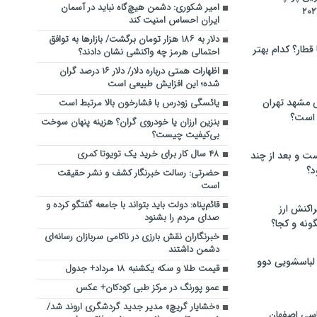
امیر شکوری: دشمن هیچ‌گاه نباید در آسمان
ایران احساس امنیت کند
دلار به ۱۸۶ هزار تومان برگشت/ بازارها به توافق
 قطار؟ کدام بهتر
احتمالی هرمز چه واکنشی نشان دادند؟
اظهارات همتی درباره دلار/ دلار ۱۶ درصد گران
شده؛ این افزایش طبیعی است
 مشهد تهران
یائسگی زودرس با فشارخون بالا مرتبط است
 است؟
بنزین ارزان یا خودروی گران؟ هزینه پنهان سوخت
بی‌کیفیت چیست؟
۴۸ سال کار برای خرید یک تویوتا کمری
ت و بعد از چند
د؟
حضرتی: رسالت خبرنگار کشف و نشر حقیقت
است
قائم‌پناه: دولت باید بتواند با جامعه گفتگو کرده و
راکنش ارز
صدای مردم را بشنود
ونه و کجا؟
خبرنگاران نقش بارزی در ناکامی سربازان رسانه‌ای
دشمن داشتند
 لباسشویی دوو
قیمت طلا و سکه یکشنبه ۱۸ مرداد+ جدول
عمو پورنگ در مرکز طبی کودکان+ عکس
«خشایار گریچ» مدیر جدید گردشگری اروند شد/
سی اصفهان