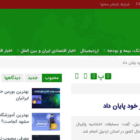
F
شرایط بازنشر محتوا
نک، بیمه و بودجه
ارزدیجیتال
اخبار اقتصادی ایران و بین الملل
اخبار ا
د پایان داد
پ
محبوب
جدید
دیدگاهها
بهترین بورس خا
ایرانیان
 خود پایان داد
بهترین آموزشگاه 
مشهد کجاست؟
یل، گفت: مسابقات اختتامیه والیبال
معرفی محبوب تر