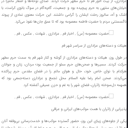
عزاداری، از بیت النور قم تا حرم مطهر حرکت کردند. صدای نوحه‌ها و اشعار ماتم‌زا در
خیابان‌های منتهی به حرم پیچیده بود و جمعیت، گام‌به‌گام در سوگ بانوی کرامت، با
اشک و آه، سالروز رحلت ایشان را گرامی داشتند. این حرکت معنوی نمادی از پیوند
ناگسستنی مردم با حضرت فاطمه معصومه بود که تا عمق جان‌ها نفوذ می‌کرد.
هیئات و دسته‌های عزاداری از سراسر شهر قم
در طول روز، هیئات و دسته‌های عزاداری از گوشه و کنار شهر قم به سمت حرم مطهر
حرکت کردند. مسیرها و صحن‌های حرم مملو از جمعیت بود؛ مردان، زنان و جوانان
هرکدام با نوای خاص خود، حال و هوای ماتم را در فضای مقدس حرم پراکنده
می‌کردند. صحن امام رضا علیه السلام محل تجمع و عزاداری دسته‌جمعی بود که
همهمه دل‌سوخته زائران، فضای شهر را به غم و حزن عمیقی آغشته کرد.
پذیرایی از زائران با همت موکب‌های ایرانی و عراقی
یکی از جلوه‌های زیبای این روز، حضور گسترده موکب‌ها و خدمت‌رسانی بی‌وقفه آنان
به زائران بود. بیش از ۲۰۰ موکب ایرانی و عراقی در حرم و اطراف آن مستقر شده‌اند تا