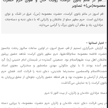
قم امروز در ماتم بانوی کرامت، حضرت معصومه (س)، غرق در اشک و نوای
عزاداری است. حرم مطهر مملو از عاشقان و زائرانی که با دعای ندبه و دسته‌جات
عزاداری، یاد و مقام آن بانوی بزرگ را گرامی می‌دارند.
– اخبار استانها –
به گزارش خبرگزاری تسنیم از قم، صبح امروز، در اولین ساعات سالروز رحلت جانسوز
حضرت فاطمه معصومه سلام‌الله‌علیها، حرم مطهر بانوی کرامت شاهد حضور پرشور
عاشقان اهل بیت علیهم‌السلام بود. جمعیتی گسترده در شبستان امام خمینی (ره) گرد
هم آمده بودند تا با نوای ملکوتی مهدی سلحشور و سخنرانی معنوی استاد
حجت‌الاسلام والمسلمین محمدرضا عابدینی، دعای ندبه را قرائت کنند. فضای حرم
سرشار از آرامش و معنویت بود و هر لحظه حضور زائران، جلوه‌ای از عشق بی‌پایان به
بانوی کرامت را به نمایش می‌گذاشت.
دسته عزاداری خادمان و زائران، از بیت النور تا حرم
در پس قرائت دعای ندبه، خادمان و زائران حرم حضرت معصومه، با برپایی دسته