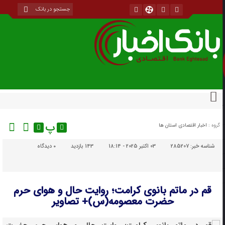
پ
گروه :
اخبار اقتصادی استان ها
شناسه خبر:
285207
03 اکتبر 2025 - 18:14
143 بازدید
۰
دیدگاه
قم در ماتم بانوی کرامت؛ روایت حال و هوای حرم
حضرت معصومه(س)+ تصاویر