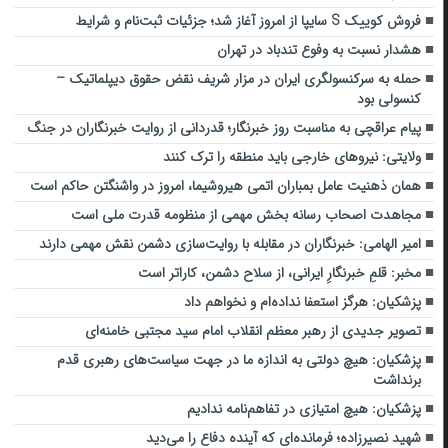
فروش کوییک S سایپا از امروز آغاز شد؛ جزئیات ثبت‌نام و شرایط
هشدار نسبت به وفوع تندباد در تهران
حمله به سرکنسولگری ایران در مزار شریف نقض حقوق دیپلماتیک –
کنسولی بود
پیام عراقچی به مناسبت روز خبرنگار؛ قدردانی از روایت خبرنگاران در جنگ
ولایتی: نیروهای خارجی باید منطقه را ترک کنند
همان ذهنیت عامل بمباران اتمی هیروشیما، امروز در واشنگتن حاکم است
مجاهدت اصحاب رسانه بخش مهمی از منظومه قدرت ملی است
امیر الهامی: خبرنگاران در مقابله با روایت‌سازی دشمن نقش مهمی دارند
مخبر: قلمِ خبرنگارِ ایرانی، از سلاح دشمن، کاراتر است
پزشکیان: هرگز استعفا نداده‌ام و نخواهم داد
تصویر جدیدی از رهبر معظم انقلاب امام سید مجتبی خامنه‌ای
پزشکیان: هیچ دولتی به اندازه ما در جهت سیاست‌های رهبری قدم
برنداشت
پزشکیان: هیچ امتیازی در تفاهم‌نامه ندادیم
شهید نصیرزاده؛ فرمانده‌ای که آینده دفاع را می‌دید