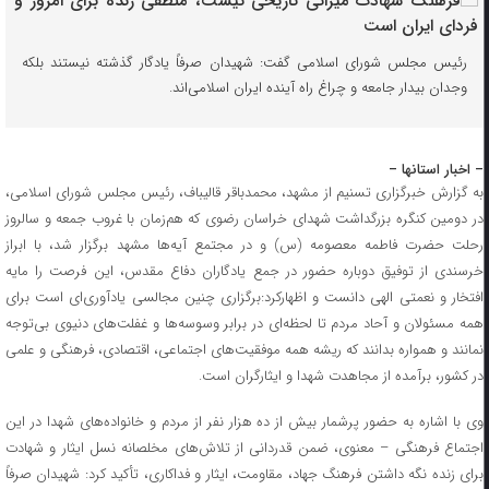
رئیس مجلس شورای اسلامی گفت: شهیدان صرفاً یادگار گذشته نیستند بلکه
وجدان بیدار جامعه و چراغ راه آینده ایران اسلامی‌اند.
– اخبار استانها –
به گزارش خبرگزاری تسنیم از مشهد، محمدباقر قالیباف، رئیس مجلس شورای اسلامی،
در دومین کنگره بزرگداشت شهدای خراسان رضوی که هم‌زمان با غروب جمعه و سالروز
رحلت حضرت فاطمه معصومه (س) و در مجتمع آیه‌ها مشهد برگزار شد، با ابراز
خرسندی از توفیق دوباره حضور در جمع یادگاران دفاع مقدس، این فرصت را مایه
افتخار و نعمتی الهی دانست و اظهارکرد:برگزاری چنین مجالسی یادآوری‌ای است برای
همه مسئولان و آحاد مردم تا لحظه‌ای در برابر وسوسه‌ها و غفلت‌های دنیوی بی‌توجه
نمانند و همواره بدانند که ریشه همه موفقیت‌های اجتماعی، اقتصادی، فرهنگی و علمی
در کشور، برآمده از مجاهدت شهدا و ایثارگران است.
وی با اشاره به حضور پرشمار بیش از ده هزار نفر از مردم و خانواده‌های شهدا در این
اجتماع فرهنگی – معنوی، ضمن قدردانی از تلاش‌های مخلصانه نسل ایثار و شهادت
برای زنده نگه داشتن فرهنگ جهاد، مقاومت، ایثار و فداکاری، تأکید کرد: شهیدان صرفاً