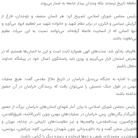
حافظه تاریخ نیستند بلکه وجدان بیدار جامعه به شمار می‌روند.
رئیس مجلس شورای اسلامی تصریح کرد: هر انسان منصف و باوجدان، فارغ از
گرایش سیاسی و فکری، در برابر مقام شهید و خانواده شهید سر تعظیم فرود می‌آورد و
تنها کسانی که از انسانیت فاصله گرفته‌اند می‌توانند نسبت به این میراث عظیم
بی‌تفاوت باشند.
قالیباف یادآور شد: سنت‌های الهی همواره ثابت است و این ما انسان‌ها هستیم که در
معرض امتحان قرار می‌گیریم و روزی باید پاسخگوی اعمال خود در پیشگاه خداوند
متعال باشیم.
وی با اشاره به جایگاه بی‌بدیل خراسان در تاریخ دفاع مقدس گفت: هیچ عملیات
مهمی در طول جنگ تحمیلی را نمی‌توان یافت که رزمندگان خراسان در آن حضور
نداشته باشند.
رئیس مجلس شورای اسلامی با بیان آمار شهدای استان‌های خراسان بزرگ، از حضور
تأثیرگذار یگان‌های رزمی خراسان در عملیات‌های مهمی چون ثامن‌الائمه، طریق‌القدس،
فتح‌المبین، بیت‌المقدس، والفجرها و نیز مقاومت‌های تاریخی در چذابه، مهران و
قلاویزان سخن گفت و یاد دلاورمردانی چون شهیدان رستمی، کاوه، چراغچی، برونسی،
شوشتری، محمدزاده، رفیعی و ده‌ها فرمانده و رزمنده دیگر را گرامی داشت.