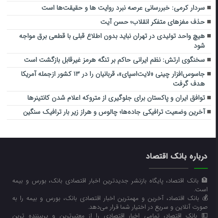
سردار کرمی: خبررسانی عرصه نبرد روایت ها و حقیقت‌ها است
حذف مغزهای متفکر انقلاب؛ حسن آیت
هیچ واحد تولیدی در تهران نباید بدون اطلاع قبلی با قطعی برق مواجه
شود
سخنگوی ارتش: نظم ایرانی حاکم بر تنگه هرمز غیرقابل بازگشت است
جاسوس‌افزار چینی «لایت‌اسپای»، قربانیان را در ۱۳ کشور ازجمله آمریکا
هدف گرفت
توافق ایران و پاکستان برای جلوگیری از متروکه اعلام شدن کانتینرها
آخرین وضعیت ترافیکی جاده‌ها؛ چالوس و هراز زیر بار ترافیک سنگین
درباره بانک اقتصاد
🏦 بانک اقتصاد، پایگاه بازنشر جدیدترین اخبار اقتصادی بانک، بورس و بیمه
است.
💰 بانک اقتصاد، آخرین و مهمترین اخبار اقتصادی بانک، بورس و بیمه را به
صورت آنلاین و سریع در اختیار شما قرار می‌‌دهد.
💵 بانک اقتصاد، تمامی اخبار اقتصادی را از معتبرترین و پربیننده ترین