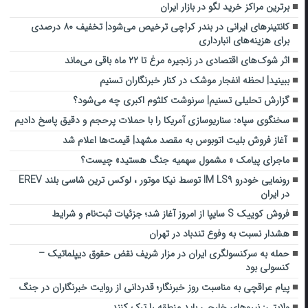
برترین مراکز خرید لگو در بازار ایران
کانتینرهای ایرانی در بندر کراچی ترخیص می‌شود| تخفیف ۸۰ درصدی
برای هزینه‌های انبارداری
اثر شوک‌های اقتصادی در زنجیره مرغ تا ۲۲ ماه باقی می‌ماند
ببینید| لحظه انفجار موشک‌ در کنار خبرنگاران تسنیم
گزارش تحلیلی تسنیم| سرنوشت کلثوم اکبری چه می‌شود؟
سخنگوی سپاه: سناریوسازی آمریکا را با حملات پرحجم‌‌ و دقیق‌ پاسخ دادیم
آغاز فروش بلیت اتوبوس به مقصد مشهد| قیمت‌ها اعلام شد
ماجرای پیامک « مشمول سهمیه جنگ هستید» چیست؟
رونمایی خودرو IM LS9 توسط نیکا موتور ، لوکس ترین شاسی بلند EREV
در ایران
فروش کوییک S سایپا از امروز آغاز شد؛ جزئیات ثبت‌نام و شرایط
هشدار نسبت به وفوع تندباد در تهران
حمله به سرکنسولگری ایران در مزار شریف نقض حقوق دیپلماتیک –
کنسولی بود
پیام عراقچی به مناسبت روز خبرنگار؛ قدردانی از روایت خبرنگاران در جنگ
ولایتی: نیروهای خارجی باید منطقه را ترک کنند