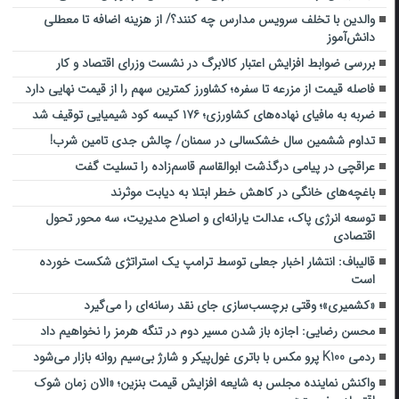
والدین با تخلف سرویس مدارس چه کنند؟/ از هزینه اضافه تا معطلی
دانش‌آموز
بررسی ضوابط افزایش اعتبار کالابرگ در نشست وزرای اقتصاد و کار
فاصله قیمت از مزرعه تا سفره؛ کشاورز کمترین سهم را از قیمت نهایی دارد
ضربه ‌به مافیای نهاده‌های کشاورزی؛ ۱۷۶ کیسه کود شیمیایی توقیف شد
تداوم ششمین سال خشکسالی در سمنان/ چالش‌ جدی‌ تامین شرب!
عراقچی در پیامی درگذشت ابوالقاسم قاسم‌زاده را تسلیت گفت
باغچه‌های خانگی در کاهش خطر ابتلا به دیابت موثرند
توسعه انرژی پاک، عدالت یارانه‌ای و اصلاح مدیریت، سه محور تحول
اقتصادی
قالیباف: انتشار اخبار جعلی توسط ترامپ یک استراتژی شکست خورده
است
«کشمیری»؛ وقتی برچسب‌سازی جای نقد رسانه‌ای را می‌گیرد
محسن رضایی: اجازه باز شدن مسیر دوم در تنگه هرمز را نخواهیم داد
ردمی K100 پرو مکس با باتری غول‌پیکر و شارژ بی‌سیم روانه بازار می‌شود
واکنش نماینده مجلس به شایعه افزایش قیمت بنزین؛ «الان زمان شوک