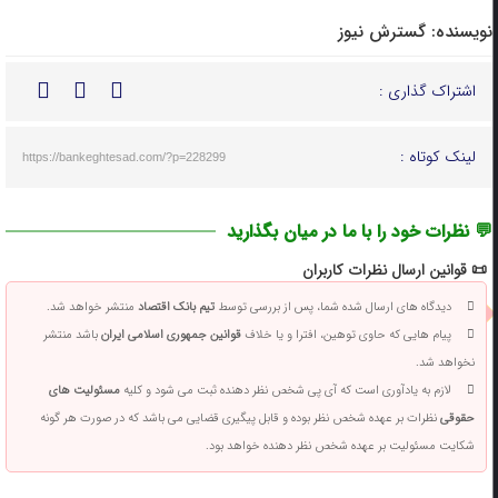
نویسنده:
گسترش نیوز
اشتراک گذاری :
لینک کوتاه :
https://bankeghtesad.com/?p=228299
💬 نظرات خود را با ما در میان بگذارید
📜 قوانین ارسال نظرات کاربران
دیدگاه های ارسال شده شما، پس از بررسی توسط
تیم بانک اقتصاد
منتشر خواهد شد.
پیام هایی که حاوی توهین، افترا و یا خلاف
قوانین جمهوری اسلامی ایران
باشد منتشر
نخواهد شد.
لازم به یادآوری است که آی پی شخص نظر دهنده ثبت می شود و کلیه
مسئولیت های
حقوقی
نظرات بر عهده شخص نظر بوده و قابل پیگیری قضایی می باشد که در صورت هر گونه
شکایت مسئولیت بر عهده شخص نظر دهنده خواهد بود.