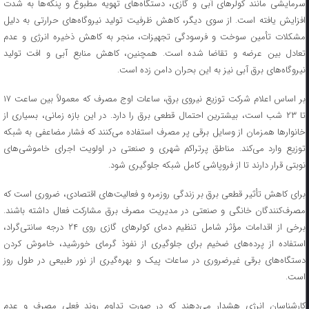
سرمایشی مانند کولرهای آبی و گازی، دستگاه‌های تهویه مطبوع و پنکه‌ها به شدت
افزایش یافته است. از سوی دیگر، کاهش ظرفیت تولید نیروگاه‌های حرارتی به دلیل
مشکلات تأمین سوخت و فرسودگی تجهیزات، منجر به کاهش ذخیره انرژی و عدم
تعادل بین عرضه و تقاضا شده است. همچنین، کاهش منابع آبی و افت تولید
نیروگاه‌های برق آبی نیز به این بحران دامن زده است.
بر اساس اعلام شرکت توزیع نیروی برق، ساعات اوج مصرف که معمولاً بین ساعت ۱۷
تا ۲۳ شب است، بیشترین احتمال قطعی برق را دارد. در این بازه زمانی، بسیاری از
خانوارها همزمان از وسایل برقی پر مصرف استفاده می‌کنند که فشار مضاعفی به شبکه
توزیع وارد می‌کند. مناطق پرتراکم شهری و صنعتی در اولویت اجرای خاموشی‌های
نوبتی قرار دارند تا از فروپاشی کامل شبکه جلوگیری شود.
برای کاهش تأثیر قطعی برق بر زندگی روزمره و فعالیت‌های اقتصادی، ضروری است که
مصرف‌کنندگان خانگی و صنعتی در مدیریت مصرف برق مشارکت فعال داشته باشند.
برخی از اقدامات مؤثر شامل تنظیم دمای کولرهای گازی روی ۲۴ درجه سانتی‌گراد،
استفاده از پرده‌های ضخیم برای جلوگیری از نفوذ گرمای خورشید، خاموش کردن
دستگاه‌های برقی غیرضروری در ساعات پیک و بهره‌گیری از نور طبیعی در طول روز
است.
کارشناسان انرژی هشدار می‌دهند که در صورت تداوم روند فعلی مصرف و عدم