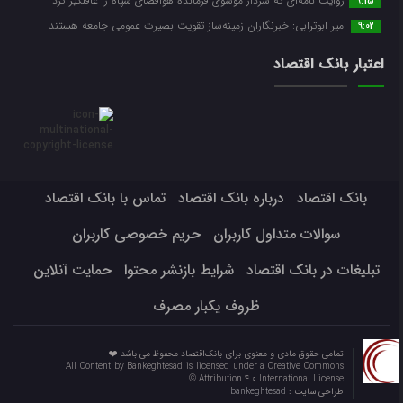
روایت نامه‌ای که سردار موسوی فرمانده هوافضای سپاه را غافلگیر کرد
9:15
امیر ابوترابی: خبرنگاران زمینه‌ساز تقویت بصیرت عمومی جامعه هستند
9:02
اعتبار بانک اقتصاد
بانک اقتصاد
درباره بانک اقتصاد
تماس با بانک اقتصاد
سوالات متداول کاربران
حریم خصوصی کاربران
تبلیغات در بانک اقتصاد
شرایط بازنشر محتوا
حمایت آنلاین
ظروف یکبار مصرف
تمامی حقوق مادی و معنوی برای بانک‌اقتصاد محفوظ می باشد ❤️
All Content by Bankeghtesad is licensed under a Creative Commons
Attribution 4.0 International License ©️
طراحی سایت :
bankeghtesad