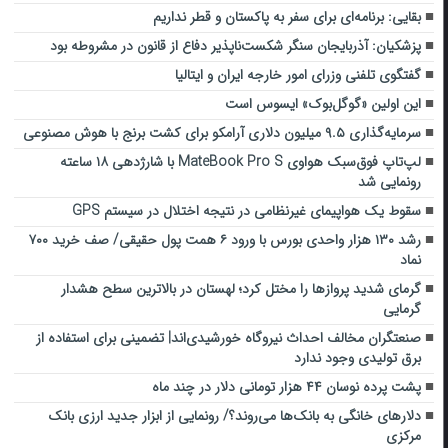
بقایی: برنامه‌ای برای سفر به پاکستان و قطر نداریم
پزشکیان: آذربایجان سنگر شکست‌ناپذیر دفاع از قانون در مشروطه بود
گفتگوی تلفنی وزرای امور خارجه ایران و ایتالیا
این اولین «گوگل‌بوک» ایسوس است
سرمایه‌گذاری ۹.۵ میلیون دلاری آرامکو برای کشت برنج با هوش مصنوعی
لپ‌تاپ فوق‌سبک هواوی MateBook Pro S با شارژدهی ۱۸ ساعته
رونمایی شد
سقوط یک هواپیمای غیرنظامی در نتیجه اختلال در سیستم‌ GPS
رشد ۱۳۰ هزار واحدی بورس با ورود ۶ همت پول حقیقی/ صف خرید ۷۰۰
نماد
گرمای شدید پروازها را مختل کرد؛ لهستان در بالاترین سطح هشدار
گرمایی
صنعتگران مخالف احداث نیروگاه خورشیدی‌اند| تضمینی برای استفاده از
برق تولیدی وجود ندارد
پشت پرده نوسان ۴۴ هزار تومانی دلار در چند ماه
دلارهای خانگی به بانک‌ها می‌روند؟/ رونمایی از ابزار جدید ارزی بانک
مرکزی