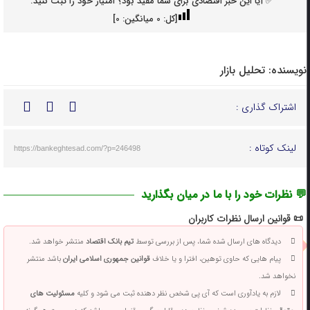
✅ آیا این خبر اقتصادی برای شما مفید بود؟ امتیاز خود را ثبت کنید.
[کل:
0
میانگین:
0
]
نویسنده:
تحلیل بازار
اشتراک گذاری :
لینک کوتاه :
https://bankeghtesad.com/?p=246498
💬 نظرات خود را با ما در میان بگذارید
📜 قوانین ارسال نظرات کاربران
دیدگاه های ارسال شده شما، پس از بررسی توسط
تیم بانک اقتصاد
منتشر خواهد شد.
پیام هایی که حاوی توهین، افترا و یا خلاف
قوانین جمهوری اسلامی ایران
باشد منتشر
نخواهد شد.
لازم به یادآوری است که آی پی شخص نظر دهنده ثبت می شود و کلیه
مسئولیت های