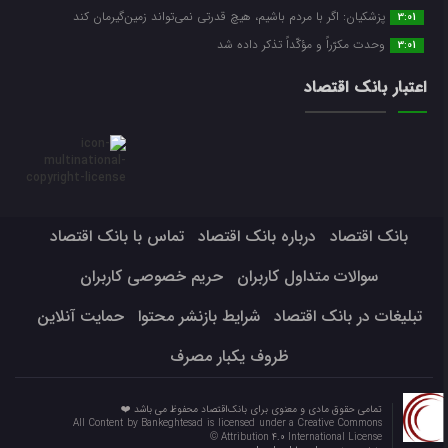
پزشکیان: اگر با مردم باشیم، هیچ قدرتی نمی‌تواند زمین‌گیرمان کند
3:01
وحدت مکرّراً و مؤکّداً تذکر داده شد
3:01
اعتبار بانک اقتصاد
بانک اقتصاد
درباره بانک اقتصاد
تماس با بانک اقتصاد
سوالات متداول کاربران
حریم خصوصی کاربران
تبلیغات در بانک اقتصاد
شرایط بازنشر محتوا
حمایت آنلاین
ظروف یکبار مصرف
تمامی حقوق مادی و معنوی برای بانک‌اقتصاد محفوظ می باشد ❤️
All Content by Bankeghtesad is licensed under a Creative Commons
Attribution 4.0 International License ©️