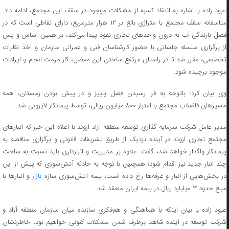
عبود زاده با اشاره به انتقاد کسبه از مشکلات موجود در سقف این مجتمع، ادامه داد:
متاسفانه سقف مجتمع با متراژی بالغ بر ۱۲ هزار مترمربع، دارای نقاطی است که در
فصل بارندگی آب به درون واحدهای تجاری نفوذ پیدا می‌کند، بر همین اساس و پس
از برگزاری سلسله جلساتی با حضور کارشناسان فنی و عمرانی سازمان و اخذ نظرات
تخصصی، مقرر شد تا در راستای مرتفع ساختن این معضل، کار مرمت انجام و ایرادات
موجود برچیده شود.
وی بیان کرد: باتوجه به فرا رسیدن فصل پاییز و در پیش بودن زمستان، همه
مسیرهای فاضلاب مجتمع با اعتبار ۸۰۰ میلیون ریالی، توسط پیمانکار لایروبی شد.
مدیر عامل شرکت سرمایه گذاری توسعه منطقه آزاد اروند با اعلام این خبر که انبارهای
مجتمع تجاری اروند در آینده نزدیک از طریق تشریفات قانونی و برگزاری مناقصه به
پیمانکار واگذار خواهد شد، گفت: علاوه بر مدیریت و انبارداری باید نسبت به ساخت
چند انبار جدید نیز اقدام شود؛ همچنین با توجه به حادثه آتش‌سوزی که پیش از این
ر بخش‌هایی از انبار و غرفه‌ها رخ داده است، بیمه آتش‌سوزی سازه
بازار
و انبارها با
مبلغ حدود ۳ میلیارد ریال در بیمه ایران منعقد شد.
عبود زاده با بیان اینکه با هماهنگی و هم‌فکری سازنده میان سازمان منطقه آزاد و
شرکت توسعه در آینده شاهد برطرف شدن مشکلات کنونی خواهیم بود، خاطرنشان