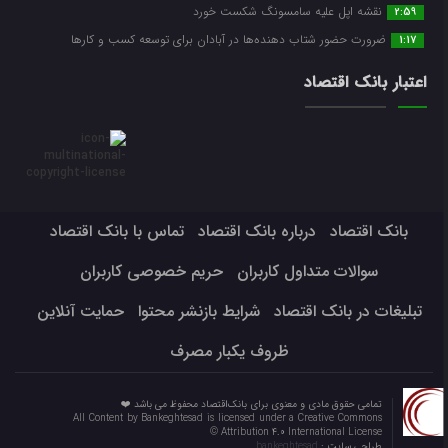
نقشه اپل علیه سامسونگ شکست خورد
2:59
ضرورت حضور شتاب ‌دهنده‌ها در آبادان برای توسعه کسب‌ و کارها
1:17
اعتبار بانک اقتصاد
بانک اقتصاد
درباره بانک اقتصاد
تماس با بانک اقتصاد
سوالات متداول کاربران
حریم خصوصی کاربران
تبلیغات در بانک اقتصاد
شرایط بازنشر محتوا
حمایت آنلاین
ظروف یکبار مصرف
تمامی حقوق مادی و معنوی برای بانک‌اقتصاد محفوظ می باشد ❤️
All Content by Bankeghtesad is licensed under a Creative Commons
Attribution 4.0 International License ©️
طراحی سایت :
bankeghtesad