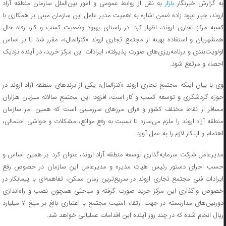
به گزارش خبرنگار
بازار
به نقل از روابط عمومی و امور بین‌الملل سازمان منطقه آزاد
اروند، جبار عبود زاده ضمن اشاره به اهمیت مدیر عامل این سازمان مبنی بر همکاری با
کسبه مرکز تجاری اروند، اظهار کرد: در راستای بهبود وضعیت کسب و کار، رفاه حال
همشهریان و استفاده بهینه از مجتمع تجاری اروند «کنزالمال»، مقرر شد تا بر اساس
اولویت‌بندی و برنامه‌ریزی‌های صورت پذیرفته، ایرادات این مرکز خرید، در آینده نزدیک
احصاء و مرتفع شود.
وی با بیان اینکه مجتمع تجاری اروند «کنزالمال» یکی از برندهای منطقه آزاد اروند در
حوزه گردشگری و توسعه کسب و ‌کار است، افزود: این مجتمع سالانه میزبان هزاران
مسافر از نقاط مختلف کشور و فرای مرزهای سرزمینی است که همین امر سازمان
منطقه آزاد اروند را ملزم می‌سازد تا نسبت به رفع موانع، مشکلات و حواشی احتمالی،
اهتمام و ابتکار لازم را به ‌عمل آورد.
مدیرعامل شرکت سرمایه‌گذاری توسعه منطقه آزاد اروند، عنوان کرد: بر همین اساس و
حسب اجرای دستور رئیس هیات مدیره و مدیرعامل این سازمان در خصوص رفع
ایرادات فنی مجتمع تجاری اروند در سریع‌ترین زمان ممکن، تفاهمه‌ای با پیمانکار در
خصوص واگذاری این مرکز خرید صورت گرفته و مباحثی همچون نصب و راه‌اندازی
دوربین‌های مداربسته در جهت ارتقاء امنیت مجتمع با اعتباری بالغ بر مبلغ ۷ میلیارد
ریال انجام شده که در چند روز آینده این اقدامات عملیاتی خواهد شد.